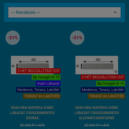
-21%
-21%
3 HÉT BESZÁLLÍTÁSI IDŐ
Bp Csurgói út 15
3 HÉT BESZÁLLÍTÁSI IDŐ
Gyári Lábazat
Bp Csurgói út 15
Medence, Terasz, Lakótér
Medence, Terasz, Lakótér
TERASZ és LAKÓTÉR
TERASZ és LAKÓTÉR
8X60 GRA MATERIA GYÁRI
8X60 GRA MATERIA GYÁRI
LÁBAZAT CSÚSZÁSMENTES
LÁBAZAT CSÚSZÁSMENTES
SZÜRKE
ELEFÁNTCSONTSZÍNŰ
53 689 Ft + ÁFA
53 689 Ft + ÁFA