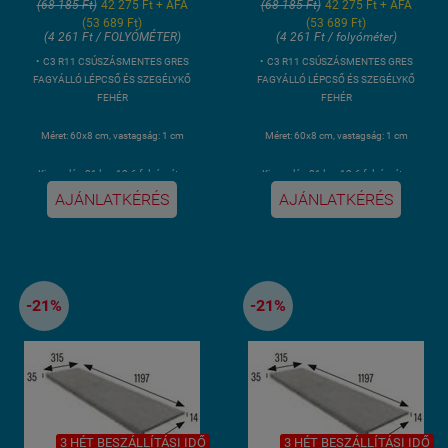
(68 185 Ft)
42 275 Ft + ÁFA
(68 185 Ft)
42 275 Ft + ÁFA
(53 689 Ft)
(53 689 Ft)
(4 261 Ft / FOLYÓMÉTER)
(4 261 Ft / folyóméter)
• C3 R11 CSÚSZÁSMENTES GRES
• C3 R11 CSÚSZÁSMENTES GRES
FAGYÁLLÓ LÉPCSŐ ÉS SZEGÉLYKŐ
FAGYÁLLÓ LÉPCSŐ ÉS SZEGÉLYKŐ
FEHÉR
FEHÉR
Méret: 60x8 cm, vastagság: 1 cm
Méret: 60x8 cm, vastagság: 1 cm
Kiszerelés: 21 lap, 12.6 folyóméter
Kiszerelés: 21 lap, 12.6 folyóméter
AJÁNLATKÉRÉS
AJÁNLATKÉRÉS
• szállítási idő 3 hét általánosan.
• szállítási idő 3 hét általánosan.
-21%
-21%
3 HÉT BESZÁLLÍTÁSI IDŐ
3 HÉT BESZÁLLÍTÁSI IDŐ