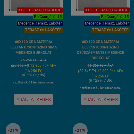
3 HÉT BESZÁLLÍTÁSI IDŐ
3 HÉT BESZÁLLÍTÁSI IDŐ
Bp Csurgói út 15
Bp Csurgói út 15
Medence, Terasz, Lakótér
Medence, Terasz, Lakótér
TERASZ és LAKÓTÉR
TERASZ és LAKÓTÉR
60X120 GRA MATERIA
60X120 GRA MATERIA
ELEFÁNTCSONTSZÍNŰ SIMA
ELEFÁNTCSONTSZÍNŰ
MEDENCE BURKOLAT
CSÚSZÁSMENTES MEDENCE
BURKOLAT
16 256 Ft + ÁFA
(20 645 Ft)
12 800 Ft + ÁFA
16 256 Ft + ÁFA
(16 256 Ft)
(20 645 Ft)
12 800 Ft + ÁFA
(8 128 Ft / db)
(16 256 Ft)
(8 128 Ft / db)
• szállítási idő 3 hét általánosan.
• szállítási idő 3 hét általánosan.
AJÁNLATKÉRÉS
AJÁNLATKÉRÉS
-21%
-21%