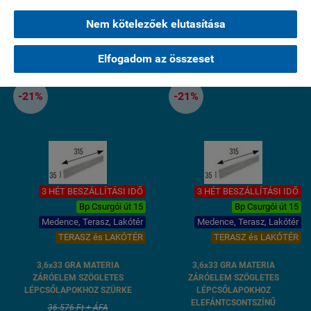
AJÁNLATKÉRÉS
AJÁNLATKÉRÉS
Nem kötelezőek elutasítása
Elfogadom az összeset
-21%
-21%
3 HÉT BESZÁLLÍTÁSI IDŐ
3 HÉT BESZÁLLÍTÁSI IDŐ
Bp Csurgói út 15
Bp Csurgói út 15
Medence, Terasz, Lakótér
Medence, Terasz, Lakótér
TERASZ és LAKÓTÉR
TERASZ és LAKÓTÉR
3,6x33 GRA MATERIA
3,6x33 GRA MATERIA
ZÁRÓELEM SZÖGLETES
ZÁRÓELEM SZÖGLETES
LÉPCSŐLAPOKHOZ SZÜRKE
LÉPCSŐLAPOKHOZ
ELEFÁNTCSONTSZÍNŰ
36 576 Ft + ÁFA