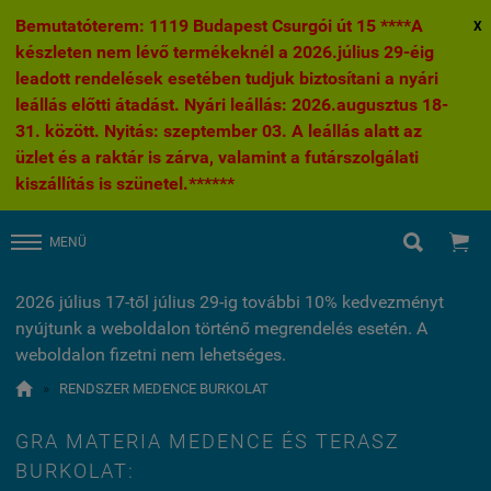
Bemutatóterem: 1119 Budapest Csurgói út 15 ****A
X
készleten nem lévő termékeknél a 2026.július 29-éig
leadott rendelések esetében tudjuk biztosítani a nyári
leállás előtti átadást. Nyári leállás: 2026.augusztus 18-
31. között. Nyitás: szeptember 03. A leállás alatt az
üzlet és a raktár is zárva, valamint a futárszolgálati
kiszállítás is szünetel.******


MENÜ
2026 július 17-től július 29-ig további 10% kedvezményt
nyújtunk a weboldalon történő megrendelés esetén. A
weboldalon fizetni nem lehetséges.

»
RENDSZER MEDENCE BURKOLAT
GRA MATERIA MEDENCE ÉS TERASZ
BURKOLAT: