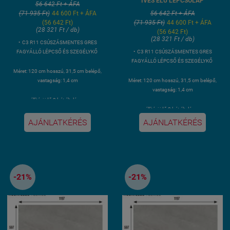
ÍVES ÉLŰ LÉPCSŐLAP
56 642 Ft + ÁFA
(71 935 Ft)
44 600 Ft + ÁFA
56 642 Ft + ÁFA
(56 642 Ft)
(71 935 Ft)
44 600 Ft + ÁFA
(28 321 Ft / db)
(56 642 Ft)
(28 321 Ft / db)
• C3 R11 CSÚSZÁSMENTES GRES
FAGYÁLLÓ LÉPCSŐ ÉS SZEGÉLYKŐ
• C3 R11 CSÚSZÁSMENTES GRES
FAGYÁLLÓ LÉPCSŐ ÉS SZEGÉLYKŐ
Méret: 120 cm hosszú, 31,5 cm belépő,
vastagság: 1,4 cm
Méret: 120 cm hosszú, 31,5 cm belépő,
vastagság: 1,4 cm
• szállítási idő 3 hét általánosan.
• szállítási idő 3 hét általánosan.
Kiszerelés: 2 darab 1,2 méter hosszú
AJÁNLATKÉRÉS
AJÁNLATKÉRÉS
lépcsőlap
Kiszerelés: 2 darab 1,2 méter hosszú
lépcsőlap
Súly: 12,1 kg/ db, összesen: 24,2 kg
Súly: 12,1 kg/ db, összesen: 24,2 kg
-21%
-21%