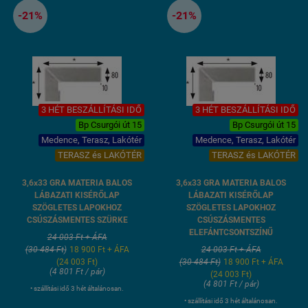
-21%
-21%
3 HÉT BESZÁLLÍTÁSI IDŐ
3 HÉT BESZÁLLÍTÁSI IDŐ
Bp Csurgói út 15
Bp Csurgói út 15
Medence, Terasz, Lakótér
Medence, Terasz, Lakótér
TERASZ és LAKÓTÉR
TERASZ és LAKÓTÉR
3,6x33 GRA MATERIA BALOS
3,6x33 GRA MATERIA BALOS
LÁBAZATI KISÉRŐLAP
LÁBAZATI KISÉRŐLAP
SZÖGLETES LAPOKHOZ
SZÖGLETES LAPOKHOZ
CSÚSZÁSMENTES SZÜRKE
CSÚSZÁSMENTES
ELEFÁNTCSONTSZÍNŰ
24 003 Ft + ÁFA
(30 484 Ft)
18 900 Ft + ÁFA
24 003 Ft + ÁFA
(24 003 Ft)
(30 484 Ft)
18 900 Ft + ÁFA
(4 801 Ft / pár)
(24 003 Ft)
(4 801 Ft / pár)
• szállítási idő 3 hét általánosan.
• szállítási idő 3 hét általánosan.