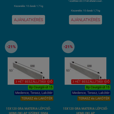
• szállítási idő 3 hét általánosan.
Kiszerelés: 10 darab 1,7 kg
Kiszerelés: 10 darab 1,7 kg
AJÁNLATKÉRÉS
AJÁNLATKÉRÉS
-21%
-21%
3 HÉT BESZÁLLÍTÁSI IDŐ
3 HÉT BESZÁLLÍTÁSI IDŐ
Bp Csurgói út 15
Bp Csurgói út 15
Medence, Terasz, Lakótér
Medence, Terasz, Lakótér
TERASZ és LAKÓTÉR
TERASZ és LAKÓTÉR
15X120 GRA MATERIA LÉPCSŐ-
15X120 GRA MATERIA LÉPCSŐ-
HOMLOKLAP SZÜRKE SIMA
HOMLOKLAP