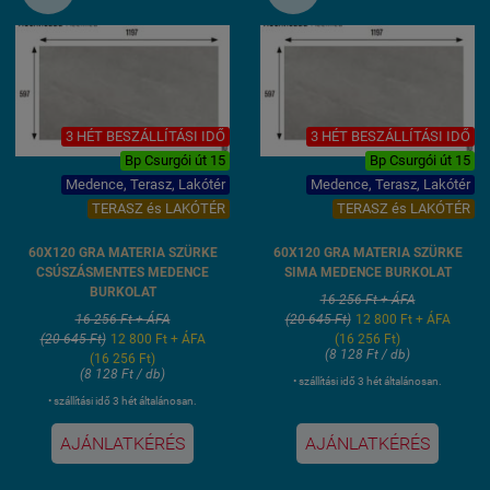
3 HÉT BESZÁLLÍTÁSI IDŐ
3 HÉT BESZÁLLÍTÁSI IDŐ
Bp Csurgói út 15
Bp Csurgói út 15
Medence, Terasz, Lakótér
Medence, Terasz, Lakótér
TERASZ és LAKÓTÉR
TERASZ és LAKÓTÉR
60X120 GRA MATERIA SZÜRKE
60X120 GRA MATERIA SZÜRKE
CSÚSZÁSMENTES MEDENCE
SIMA MEDENCE BURKOLAT
BURKOLAT
16 256 Ft + ÁFA
16 256 Ft + ÁFA
(20 645 Ft)
12 800 Ft + ÁFA
(20 645 Ft)
12 800 Ft + ÁFA
(16 256 Ft)
(8 128 Ft / db)
(16 256 Ft)
(8 128 Ft / db)
• szállítási idő 3 hét általánosan.
• szállítási idő 3 hét általánosan.
AJÁNLATKÉRÉS
AJÁNLATKÉRÉS