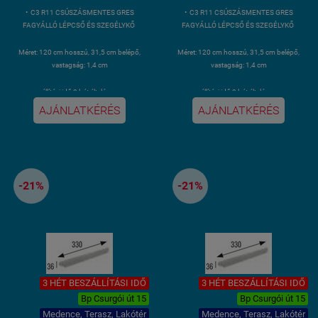
• C3 R11 CSÚSZÁSMENTES GRES
• C3 R11 CSÚSZÁSMENTES GRES
FAGYÁLLÓ LÉPCSŐ ÉS SZEGÉLYKŐ
FAGYÁLLÓ LÉPCSŐ ÉS SZEGÉLYKŐ
Méret: 120 cm hosszú, 31,5 cm belépő,
Méret: 120 cm hosszú, 31,5 cm belépő,
vastagság: 1,4 cm
vastagság: 1,4 cm
• szállítási idő 3 hét általánosan.
• szállítási idő 3 hét általánosan.
AJÁNLATKÉRÉS
AJÁNLATKÉRÉS
Kiszerelés: 2 darab 1,2 méter hosszú
Kiszerelés: 2 darab 1,2 méter hosszú
lépcsőlap
lépcsőlap
Súly: 12,1 kg/ db, összesen: 24,2 kg
Súly: 12,1 kg/ db, összesen: 24,2 kg
-21%
-21%
3 HÉT BESZÁLLÍTÁSI IDŐ
3 HÉT BESZÁLLÍTÁSI IDŐ
Bp Csurgói út 15
Bp Csurgói út 15
Medence, Terasz, Lakótér
Medence, Terasz, Lakótér