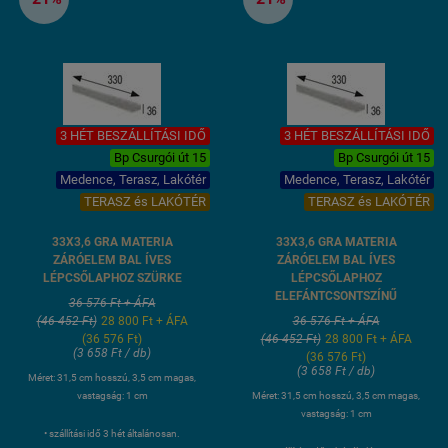
3 HÉT BESZÁLLÍTÁSI IDŐ
3 HÉT BESZÁLLÍTÁSI IDŐ
Bp Csurgói út 15
Bp Csurgói út 15
Medence, Terasz, Lakótér
Medence, Terasz, Lakótér
TERASZ és LAKÓTÉR
TERASZ és LAKÓTÉR
33X3,6 GRA MATERIA
33X3,6 GRA MATERIA
ZÁRÓELEM BAL ÍVES
ZÁRÓELEM BAL ÍVES
LÉPCSŐLAPHOZ SZÜRKE
LÉPCSŐLAPHOZ
ELEFÁNTCSONTSZÍNŰ
36 576 Ft + ÁFA
(46 452 Ft)
28 800 Ft + ÁFA
36 576 Ft + ÁFA
(36 576 Ft)
(46 452 Ft)
28 800 Ft + ÁFA
(3 658 Ft / db)
(36 576 Ft)
(3 658 Ft / db)
Méret: 31,5 cm hosszú, 3,5 cm magas,
vastagság: 1 cm
Méret: 31,5 cm hosszú, 3,5 cm magas,
vastagság: 1 cm
• szállítási idő 3 hét általánosan.