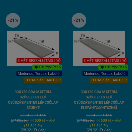
Súly: 12,1 kg/ db, összesen: 24,2 kg
-21%
-21%
3 HÉT BESZÁLLÍTÁSI IDŐ
3 HÉT BESZÁLLÍTÁSI IDŐ
Bp Csurgói út 15
Bp Csurgói út 15
Medence, Terasz, Lakótér
Medence, Terasz, Lakótér
TERASZ és LAKÓTÉR
TERASZ és LAKÓTÉR
33X120 GRA MATERIA
33X120 GRA MATERIA
SZÖGLETES ÉLŰ
SZÖGLETES ÉLŰ
CSÚSZÁSMENTES LÉPCSŐLAP
CSÚSZÁSMENTES LÉPCSŐLAP
SZÜRKE
ELEFÁNTCSONTSZÍNŰ
56 642 Ft + ÁFA
56 642 Ft + ÁFA
(71 935 Ft)
44 600 Ft + ÁFA
(71 935 Ft)
44 600 Ft + ÁFA
(56 642 Ft)
(56 642 Ft)
(28 321 Ft / db)
(28 321 Ft / db)