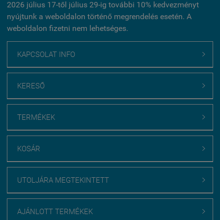
2026 július 17-től július 29-ig további 10% kedvezményt
nyújtunk a weboldalon történő megrendelés esetén. A
weboldalon fizetni nem lehetséges.
KAPCSOLAT INFO

KERESŐ

TERMÉKEK

KOSÁR

UTOLJÁRA MEGTEKINTETT

AJÁNLOTT TERMÉKEK
