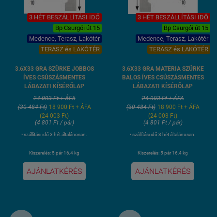
3 HÉT BESZÁLLÍTÁSI IDŐ
3 HÉT BESZÁLLÍTÁSI IDŐ
Bp Csurgói út 15
Bp Csurgói út 15
Medence, Terasz, Lakótér
Medence, Terasz, Lakótér
TERASZ és LAKÓTÉR
TERASZ és LAKÓTÉR
3.6X33 GRA SZÜRKE JOBBOS
3.6X33 GRA MATERIA SZÜRKE
ÍVES CSÚSZÁSMENTES
BALOS ÍVES CSÚSZÁSMENTES
LÁBAZATI KÍSÉRŐLAP
LÁBAZATI KÍSÉRŐLAP
24 003 Ft + ÁFA
24 003 Ft + ÁFA
(30 484 Ft)
18 900 Ft + ÁFA
(30 484 Ft)
18 900 Ft + ÁFA
(24 003 Ft)
(24 003 Ft)
(4 801 Ft / pár)
(4 801 Ft / pár)
• szállítási idő 3 hét általánosan.
• szállítási idő 3 hét általánosan.
Kiszerelés: 5 pár 16,4 kg
Kiszerelés: 5 pár 16,4 kg
AJÁNLATKÉRÉS
AJÁNLATKÉRÉS