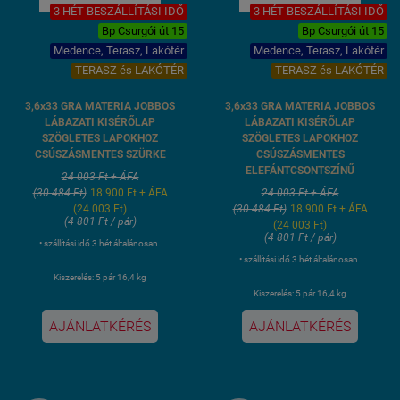
3 HÉT BESZÁLLÍTÁSI IDŐ
3 HÉT BESZÁLLÍTÁSI IDŐ
Bp Csurgói út 15
Bp Csurgói út 15
Medence, Terasz, Lakótér
Medence, Terasz, Lakótér
TERASZ és LAKÓTÉR
TERASZ és LAKÓTÉR
3,6x33 GRA MATERIA JOBBOS
3,6x33 GRA MATERIA JOBBOS
LÁBAZATI KISÉRŐLAP
LÁBAZATI KISÉRŐLAP
SZÖGLETES LAPOKHOZ
SZÖGLETES LAPOKHOZ
CSÚSZÁSMENTES SZÜRKE
CSÚSZÁSMENTES
ELEFÁNTCSONTSZÍNŰ
24 003 Ft + ÁFA
(30 484 Ft)
18 900 Ft + ÁFA
24 003 Ft + ÁFA
(24 003 Ft)
(30 484 Ft)
18 900 Ft + ÁFA
(4 801 Ft / pár)
(24 003 Ft)
(4 801 Ft / pár)
• szállítási idő 3 hét általánosan.
• szállítási idő 3 hét általánosan.
Kiszerelés: 5 pár 16,4 kg
Kiszerelés: 5 pár 16,4 kg
AJÁNLATKÉRÉS
AJÁNLATKÉRÉS