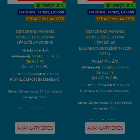
Bp Csurgói út 15
Bp Csurgói út 15
Medence, Terasz, Lakótér
Medence, Terasz, Lakótér
TERASZ és LAKÓTÉR
TERASZ és LAKÓTÉR
33X120 GRA MATERIA
33X120 GRA MATERIA
SZÖGLETES ÉLŰ SIMA
SZÖGLETES ÉLŰ SIMA
LÉPCSŐLAP SZÜRKE
LÉPCSŐLAP
ELEFÁNTCSONTSZÍNŰ 971233
56 642 Ft + ÁFA
PZ724
(71 935 Ft)
44 600 Ft + ÁFA
(56 642 Ft)
56 642 Ft + ÁFA
(28 321 Ft / db)
(71 935 Ft)
44 600 Ft + ÁFA
(56 642 Ft)
• C3 R11 CSÚSZÁSMENTES GRES
(28 321 Ft / db)
FAGYÁLLÓ LÉPCSŐ ÉS SZEGÉLYKŐ
• C3 R11 CSÚSZÁSMENTES GRES
FAGYÁLLÓ LÉPCSŐ ÉS SZEGÉLYKŐ
Méret: 120 cm hosszú, 31,5 cm belépő,
vastagság: 1,4 cm
Méret: 120 cm hosszú, 31,5 cm belépő,
vastagság: 1,4 cm
• szállítási idő 3 hét általánosan.
• szállítási idő 3 hét általánosan.
Kiszerelés: 2 darab 1,2 méter hosszú
lépcsőlap
AJÁNLATKÉRÉS
AJÁNLATKÉRÉS
Kiszerelés: 2 darab 1,2 méter hosszú
lépcsőlap
Súly: 12,1 kg/ db, összesen: 24,2 kg