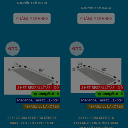
Kiszerelés: 5 pár 16,4 kg
Kiszerelés: 5 pár 16,4 kg
AJÁNLATKÉRÉS
AJÁNLATKÉRÉS
-21%
-21%
3 HÉT BESZÁLLÍTÁSI IDŐ
3 HÉT BESZÁLLÍTÁSI IDŐ
Bp Csurgói út 15
Bp Csurgói út 15
Medence, Terasz, Lakótér
Medence, Terasz, Lakótér
TERASZ és LAKÓTÉR
TERASZ és LAKÓTÉR
33X120 GRA MATERIA SZÜRKE
33X120 GRA MATERIA
SIMA ÍVES ÉLŰ LÉPCSŐLAP
ELEFÁNTCSONTSZÍNŰ SIMA