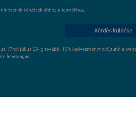
 nincsenek kérdések ehhez a termékhez.
Kérdés küldése
ius 17-től július 29-ig további 10% kedvezményt nyújtunk a we
nem lehetséges.
ldal cookie-kat használ.
és folytatásával jóváhagyja, hogy használjunk az oldal működ
 cookie-kat. Statisztikai, marketing célú vagy személyre szabás