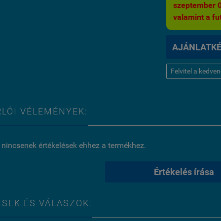
szeptember 03.
valamint a fut
AJÁNLATK
Felvitel a kedve
LÓI VÉLEMÉNYEK:
 nincsenek értékelések ehhez a termékhez.
Értékelés írása
SEK ÉS VÁLASZOK: