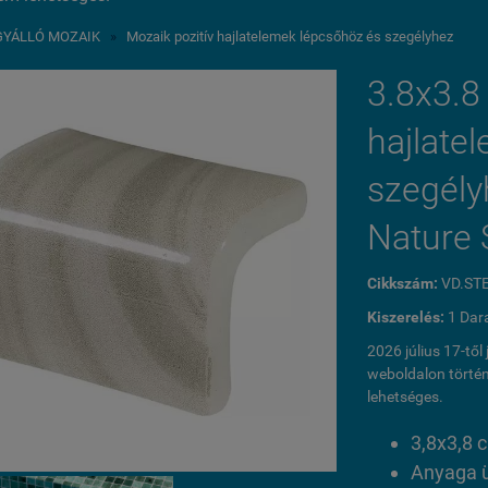
GYÁLLÓ MOZAIK
»
Mozaik pozitív hajlatelemek lépcsőhöz és szegélyhez
3.8x3.8
hajlate
szegély
Nature 
Cikkszám:
VD.ST
Kiszerelés:
1 Dar
2026 július 17-tő
weboldalon történ
lehetséges.
3,8x3,8 
Anyaga 