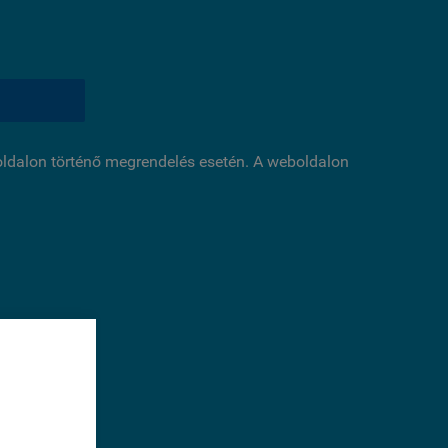
boldalon történő megrendelés esetén. A weboldalon
éséhez
sal