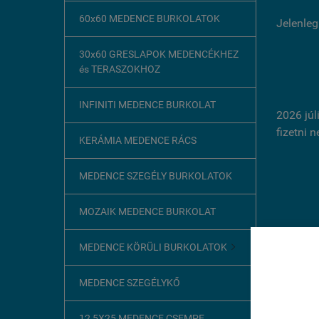
60x60 MEDENCE BURKOLATOK
Jelenleg
30x60 GRESLAPOK MEDENCÉKHEZ
és TERASZOKHOZ
INFINITI MEDENCE BURKOLAT
2026 júl
fizetni 
KERÁMIA MEDENCE RÁCS
MEDENCE SZEGÉLY BURKOLATOK
MOZAIK MEDENCE BURKOLAT
MEDENCE KÖRÜLI BURKOLATOK

Ez az o
MEDENCE SZEGÉLYKŐ
A böngész
szükséges
12,5X25 MEDENCE CSEMPE