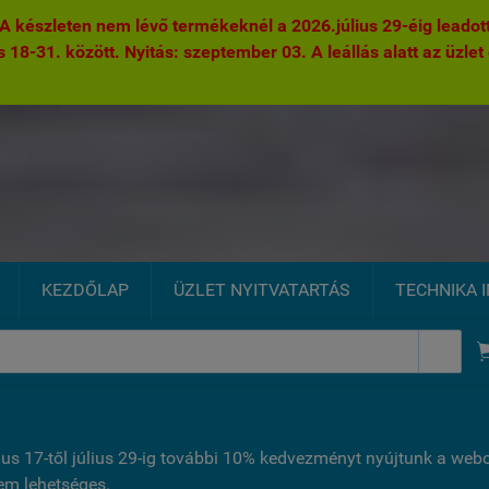
 készleten nem lévő termékeknél a 2026.július 29-éig leadott 
s 18-31. között. Nyitás: szeptember 03. A leállás alatt az üzlet 
KEZDŐLAP
ÜZLET NYITVATARTÁS
TECHNIKA 

ius 17-től július 29-ig további 10% kedvezményt nyújtunk a we
nem lehetséges.