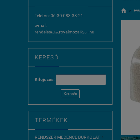

»
FA
Telefon: 06-30-083-33-21
e-mail:
rendeles
royalmozaik
hu
kukac
pont
KERESŐ
Kifejezés:
Keresés
TERMÉKEK
RENDSZER MEDENCE BURKOLAT
