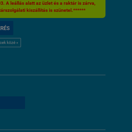
 A leállás alatt az üzlet és a raktár is zárva,
árszolgálati kiszállítás is szünetel.******
ÉRÉS
ncek közé »