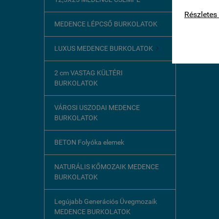
kapcsolat
Részletes 
MEDENCE LÉPCSŐ BURKOLATOK
LUXUS MEDENCE BURKOLATOK

2 cm VASTAG KÜLTÉRI
BURKOLATOK
VÁROSI USZODAI MEDENCE
BURKOLATOK
BETON Folyóka elemek
NATURÁLIS KŐMOZAIK MEDENCE
BURKOLATOK
Legújabb Generációs Üvegmozaik
MEDENCE BURKOLATOK