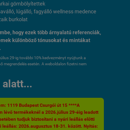
arkai gömbölyítettek
saválló, lúgálló, fagyálló wellness medence
ik burkolat
mbe, hogy ezek több árnyalatú referenciák,
lemek különböző tónusokat és mintákat
.
l július 29-ig további 10% kedvezményt nyújtunk a
ő megrendelés esetén. A weboldalon fizetni nem
alatt...
m: 1119 Budapest Csurgói út 15 ****A
 lévő termékeknél a 2026.július 29-éig leadott
etében tudjuk biztosítani a nyári leállás előtti
i leállás: 2026.augusztus 18-31. között. Nyitás: