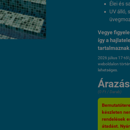
Élei és s
UV álló, 
üvegmoza
Vegye figyele
így a hajlate
tartalmaznak
2026 július 17-tő
weboldalon történ
lehetséges.
Árazás 
(0 Ft / Darab)
Bemutatótere
készleten nem
rendelések es
átadást. Nyár