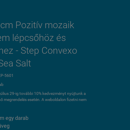
 cm Pozitív mozaik
lem lépcsőhöz és
hez - Step Convexo
Sea Salt
EP-5601
ab
l július 29-ig további 10% kedvezményt nyújtunk a
ő megrendelés esetén. A weboldalon fizetni nem
cm egy darab
üveg