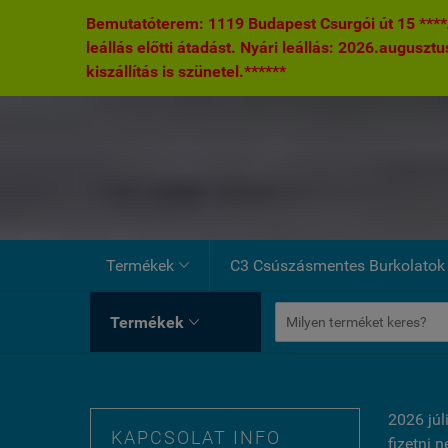
Bemutatóterem: 1119 Budapest Csurgói út 15 ****A
leállás előtti átadást. Nyári leállás: 2026.augusztu
kiszállítás is szünetel.******
Termékek
C3 Csúszásmentes Burkolatok

Termékek

2026 júl
KAPCSOLAT INFO
fizetni 