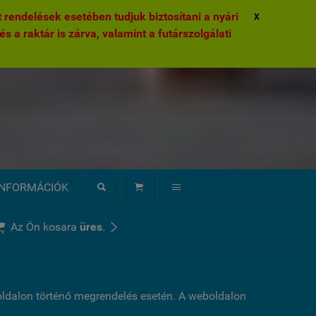
rendelések esetében tudjuk biztosítani a nyári
X
és a raktár is zárva, valamint a futárszolgálati
INFORMÁCIÓK





Az Ön kosara
üres
.
boldalon történő megrendelés esetén. A weboldalon