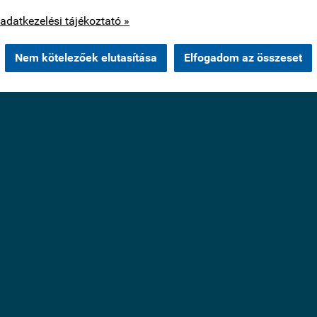
os cookie-kat csak az Ön hozzájárulása után használunk.
adatkezelési tájékoztató »
Nem kötelezőek elutasítása
Elfogadom az összeset