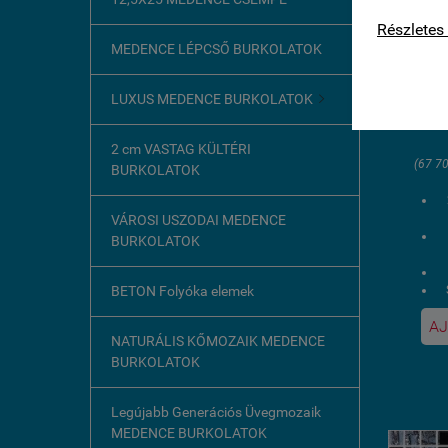
kapcsolat
Részletes 
2.5x5
MEDENCE LÉPCSŐ BURKOLATOK
Féme
wel
LUXUS MEDENCE BURKOLATOK

53
2 cm VASTAG KÜLTÉRI
(67 70
BURKOLATOK
VÁROSI USZODAI MEDENCE
BURKOLATOK
BETON Folyóka elemek
AJ
1
NATURÁLIS KŐMOZAIK MEDENCE
BURKOLATOK
U
Legújabb Generációs Üvegmozaik
MEDENCE BURKOLATOK