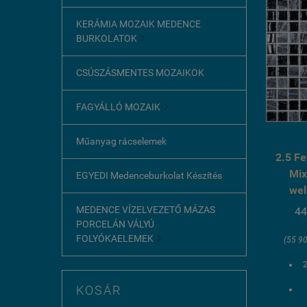
KERÁMIA MOZAIK MEDENCE
BURKOLATOK

CSÚSZÁSMENTES MOZAIKOK
FAGYÁLLÓ MOZAIK

Műanyag rácselemek
2.5 Fe
Mix
EGYEDI Medenceburkolat Készítés
wel
MEDENCE VÍZELVEZETŐ MÁZAS
44
PORCELÁN VÁLYÚ
FOLYÓKAELEMEK

(55 90
KOSÁR