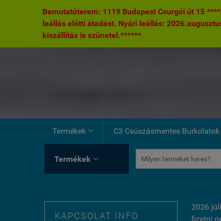
Bemutatóterem: 1119 Budapest Csurgói út 15 ****A
leállás előtti átadást. Nyári leállás: 2026.augusztu
kiszállítás is szünetel.******
Termékek
C3 Csúszásmentes Burkolatok

Termékek

2026 júl
KAPCSOLAT INFO
fizetni 