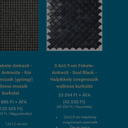
ekete-Antracit -
3.6x2.9 cm Fekete-
 Antracita - Kör
Antracit - Soul Black -
ozaik (gyöngy)
Halpikkely üvegmozaik
llness mozaik
wellness burkolat
burkolat
33 094 Ft + ÁFA
 886 Ft + ÁFA
(42 030 Ft)
(42 030 Ft / Kiszerelés)
(120 505 Ft)
05 Ft / Négyzetméter)
3,6x2,9 cm halpikkely
üvegmozaik szemcsék
1,2x1,2 cm kör
Élei és sarkai