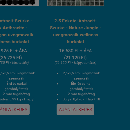
ntracit-Szürke -
2.5 Fekete-Antracit-
x Anthracite -
Szürke - Nature Jungle -
gon üvegmozaik
üvegmozaik wellness
lness burkolat
burkolat
 925 Ft + ÁFA
16 630 Ft + ÁFA
(36 735 Ft)
(21 120 Ft)
735 Ft / Kiszerelés)
(21 120 Ft / Négyzetméter)
,5x3,5 cm üvegmozaik
2,5x2,5 cm üvegmozaik
szemcsék
szemcsék
Élei és sarkai
Élei és sarkai
gömbölyítettek
gömbölyítettek
2 mm fugahézag
2 mm fugahézag
Súlya: 0,99 kg - 1 lap /
Súlya: 0,9 kg - 1 lap / 18
9,93 kg - 1 doboz
kg - 1 doboz
ÁNLATKÉRÉS
AJÁNLATKÉRÉS
 doboz 0,87 négyzetmér
1 doboz 2 négyzetmér /
/ 10 lap
20 lap
Hálós kasírozás
Hálós kasírozás
V álló, saválló, lúgálló,
UV álló, saválló, lúgálló,