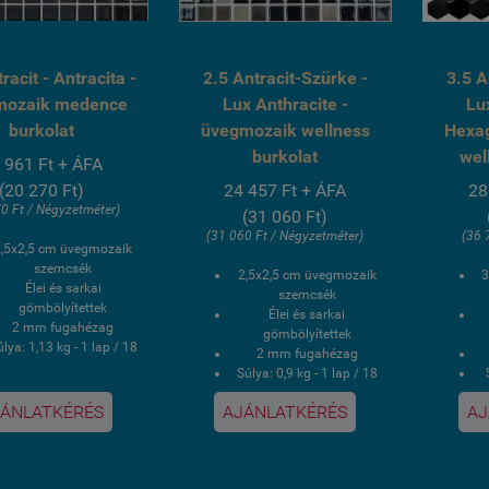
racit - Antracita -
2.5 Antracit-Szürke -
3.5 A
mozaik medence
Lux Anthracite -
Lu
burkolat
üvegmozaik wellness
Hexa
burkolat
wel
 961 Ft + ÁFA
(20 270 Ft)
24 457 Ft + ÁFA
28
0 Ft / Négyzetméter)
(31 060 Ft)
(31 060 Ft / Négyzetméter)
(36 
2,5x2,5 cm üvegmozaik
szemcsék
2,5x2,5 cm üvegmozaik
3
Élei és sarkai
szemcsék
gömbölyítettek
Élei és sarkai
2 mm fugahézag
gömbölyítettek
lya: 1,13 kg - 1 lap / 18
2 mm fugahézag
kg - 1 doboz
Súlya: 0,9 kg - 1 lap / 18
 doboz 2 négyzetmér /
kg - 1 doboz
16 lap
ÁNLATKÉRÉS
AJÁNLATKÉRÉS
AJ
1 doboz 2 négyzetmér /
1
PVC poliuretán
20 lap
ponthegesztéses
Hálós kasírozás
kasírozás
UV álló, saválló, lúgálló,
U
V álló, saválló, lúgálló,