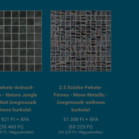
fagyálló wellness
fagyálló wellness
medence üvegmozaik
medence üvegmozaik
burkolat
burkolat
Fekete-Antracit-
2.5 Szürke-Fekete-
 - Nature Jungle
Fémes - Moon Metallic -
Matt üvegmozaik
üvegmozaik wellness
lness burkolat
burkolat
 921 Ft + ÁFA
51 358 Ft + ÁFA
(35 460 Ft)
(65 225 Ft)
0 Ft / Négyzetméter)
(65 225 Ft / Négyzetméter)