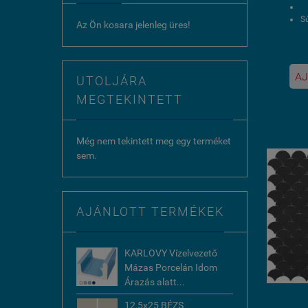
Sú
Az Ön kosara jelenleg üres!
1
AJ
UTOLJÁRA
U
MEGTEKINTETT
Még nem tekintett meg egy terméket
sem.
AJÁNLOTT TERMÉKEK
KARLOVY Vízelvezető
Mázas Porcelán Idom
Árazás alatt...
12,5x25 BÉZS