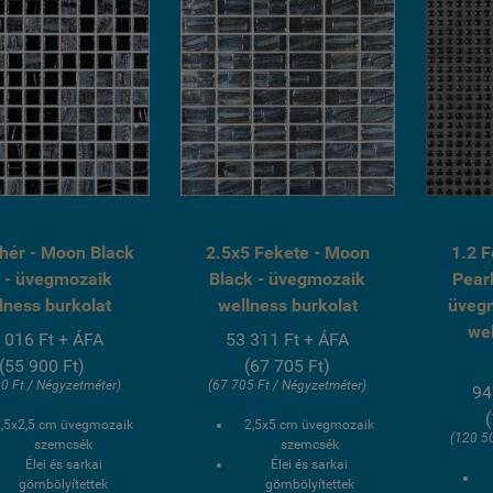
hér - Moon Black
2.5x5 Fekete - Moon
1.2 F
 - üvegmozaik
Black - üvegmozaik
Pearl
lness burkolat
wellness burkolat
üvegm
we
 016 Ft + ÁFA
53 311 Ft + ÁFA
(55 900 Ft)
(67 705 Ft)
0 Ft / Négyzetméter)
(67 705 Ft / Négyzetméter)
94
2,5x2,5 cm üvegmozaik
2,5x5 cm üvegmozaik
(120 5
szemcsék
szemcsék
Élei és sarkai
Élei és sarkai
gömbölyítettek
gömbölyítettek