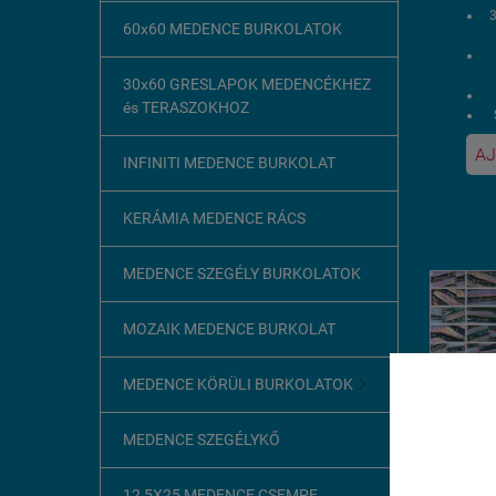
60x60 MEDENCE BURKOLATOK
30x60 GRESLAPOK MEDENCÉKHEZ
és TERASZOKHOZ
AJ
1
INFINITI MEDENCE BURKOLAT
U
KERÁMIA MEDENCE RÁCS
MEDENCE SZEGÉLY BURKOLATOK
MOZAIK MEDENCE BURKOLAT
MEDENCE KÖRÜLI BURKOLATOK

Ez az o
MEDENCE SZEGÉLYKŐ
A böngész
szükséges
12,5X25 MEDENCE CSEMPE