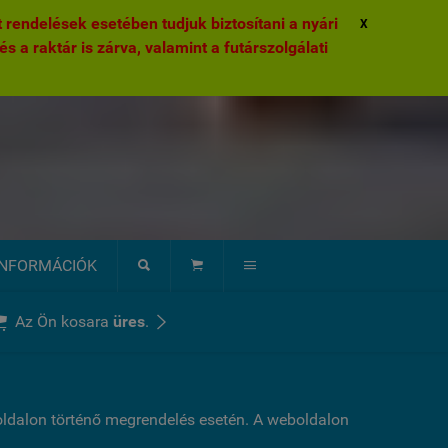
rendelések esetében tudjuk biztosítani a nyári
X
és a raktár is zárva, valamint a futárszolgálati
INFORMÁCIÓK





Az Ön kosara
üres
.
boldalon történő megrendelés esetén. A weboldalon