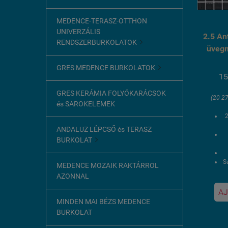
MEDENCE-TERASZ-OTTHON
UNIVERZÁLIS
2.5 Ant
RENDSZERBURKOLATOK

üveg
GRES MEDENCE BURKOLATOK

15
GRES KERÁMIA FOLYÓKARÁCSOK
(20 27
és SAROKELEMEK
ANDALUZ LÉPCSŐ és TERASZ
BURKOLAT

Sú
MEDENCE MOZAIK RAKTÁRROL
AZONNAL
1
AJ
MINDEN MAI BÉZS MEDENCE
BURKOLAT
U