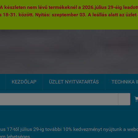
 készleten nem lévő termékeknél a 2026.július 29-éig leadott 
s 18-31. között. Nyitás: szeptember 03. A leállás alatt az üzlet 
KEZDŐLAP
ÜZLET NYITVATARTÁS
TECHNIKA 

ius 17-től július 29-ig további 10% kedvezményt nyújtunk a we
nem lehetséges.