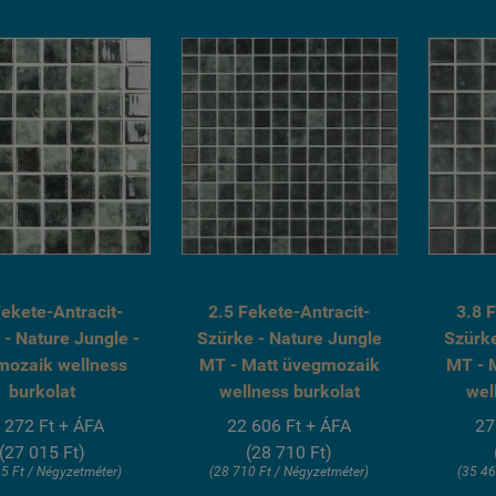
fagyálló wellness
fagyálló wellness
medence üvegmozaik
medence üvegmozaik
burkolat
burkolat
Fekete-Antracit-
2.5 Fekete-Antracit-
3.8 
 - Nature Jungle -
Szürke - Nature Jungle
Szürke
mozaik wellness
MT - Matt üvegmozaik
MT - 
burkolat
wellness burkolat
wel
 272 Ft + ÁFA
22 606 Ft + ÁFA
27
(27 015 Ft)
(28 710 Ft)
5 Ft / Négyzetméter)
(28 710 Ft / Négyzetméter)
(35 46