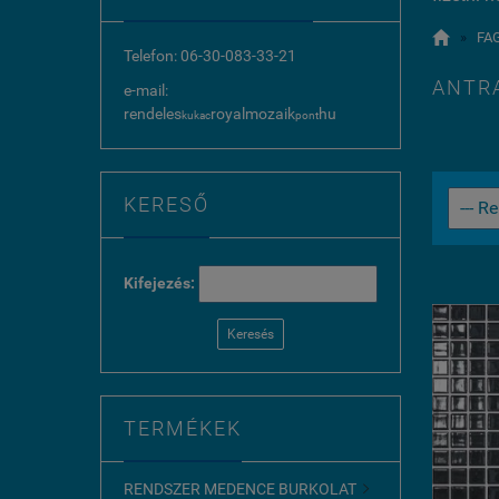

»
FA
Telefon: 06-30-083-33-21
ANTR
e-mail:
rendeles
royalmozaik
hu
kukac
pont
KERESŐ
Kifejezés:
Keresés
TERMÉKEK
RENDSZER MEDENCE BURKOLAT
