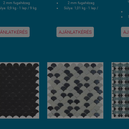
2 mm fugahézag
2 mm fugahézag
lya: 0,9 kg - 1 lap / 9 kg
Súlya: 1,01 kg - 1 lap /
- 1 doboz
10,125 kg - 1 doboz
 doboz 2 négyzetmér /
1 doboz 1 négyzetmér /
10 lap
10 lap
1
Hálós kasírozás
Hálós kasírozás
ÁNLATKÉRÉS
AJÁNLATKÉRÉS
AJ
V álló, saválló, lúgálló,
UV álló, saválló, lúgálló,
fagyálló wellness
fagyálló wellness
U
medence üvegmozaik
medence üvegmozaik
burkolat
burkolat