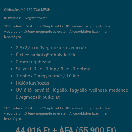
Cikkszám:
VD.659/780.MESH
Kiszerelés:
1 Négyzetméter
2026 július 17-től július 29-ig további 10% kedvezményt nyújtunk a
weboldalon történő megrendelés esetén. A weboldalon fizetni nem
lehetséges.
2,5x2,5 cm üvegmozaik szemcsék
Élei és sarkai gömbölyítettek
2 mm fugahézag
Súlya: 0,9 kg - 1 lap / 9 kg - 1 doboz
1 doboz 2 négyzetmér / 10 lap
Hálós kasírozás
UV álló, saválló, lúgálló, fagyálló wellness medence
üvegmozaik burkolat
2026 július 17-től július 29-ig további 10% kedvezményt nyújtunk a
weboldalon történő megrendelés esetén. A weboldalon fizetni nem
lehetséges.
44 016 Ft + ÁFA (55 900 Ft)