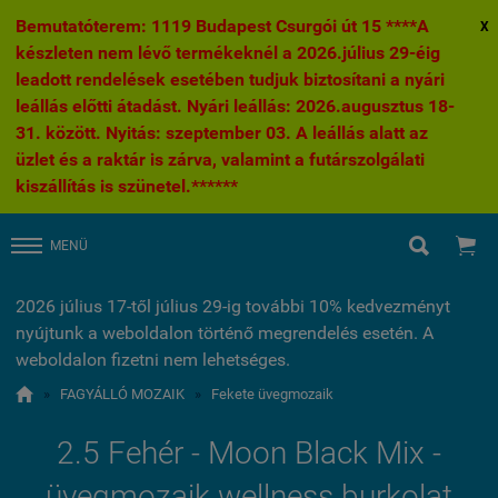
Bemutatóterem: 1119 Budapest Csurgói út 15 ****A
X
készleten nem lévő termékeknél a 2026.július 29-éig
leadott rendelések esetében tudjuk biztosítani a nyári
leállás előtti átadást. Nyári leállás: 2026.augusztus 18-
31. között. Nyitás: szeptember 03. A leállás alatt az
üzlet és a raktár is zárva, valamint a futárszolgálati
kiszállítás is szünetel.******


MENÜ
2026 július 17-től július 29-ig további 10% kedvezményt
nyújtunk a weboldalon történő megrendelés esetén. A
weboldalon fizetni nem lehetséges.

»
FAGYÁLLÓ MOZAIK
»
Fekete üvegmozaik
2.5 Fehér - Moon Black Mix -
üvegmozaik wellness burkolat