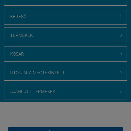
KERESŐ

TERMÉKEK

KOSÁR

UTOLJÁRA MEGTEKINTETT

AJÁNLOTT TERMÉKEK

Webáruház értékelés
medenceburkolatok.hu