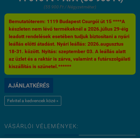
(55 900 Ft / Négyzetméter)
Bemutatóterem: 1119 Budapest Csurgói út 15 ****A
készleten nem lévő termékeknél a 2026.július 29-éig
leadott rendelések esetében tudjuk biztosítani a nyári
leállás előtti átadást. Nyári leállás: 2026.augusztus
18-31. között. Nyitás: szeptember 03. A leállás alatt
az üzlet és a raktár is zárva, valamint a futárszolgálati
kiszállítás is szünetel.******
AJÁNLATKÉRÉS
Felvitel a kedvencek közé »
VÁSÁRLÓI VÉLEMÉNYEK: