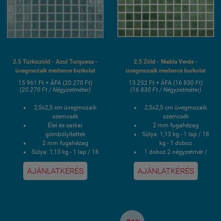
2.5 Türkizzöld - Azul Turquesa -
2.5 Zöld - Niebla Verde -
üvegmozaik medence burkolat
üvegmozaik medence burkolat
15 961 Ft + ÁFA (20 270 Ft)
13 252 Ft + ÁFA (16 830 Ft)
(20 270 Ft / Négyzetméter)
(16 830 Ft / Négyzetméter)
2,5x2,5 cm üvegmozaik
2,5x2,5 cm üvegmozaik
szemcsék
szemcsék
Élei és sarkai
2 mm fugahézag
gömbölyítettek
Súlya: 1,13 kg - 1 lap / 18
2 mm fugahézag
kg - 1 doboz
Súlya: 1,13 kg - 1 lap / 18
1 doboz 2 négyzetmér /
kg - 1 doboz
16 lap
1 doboz 2 négyzetmér /
Hálós kasírozás
AJÁNLATKÉRÉS
AJÁNLATKÉRÉS
16 lap
UV álló, saválló, lúgálló,
PVC poliuretán
fagyálló wellness
ponthegesztéses
medence üvegmozaik
kasírozás
burkolat
UV álló, saválló, lúgálló,