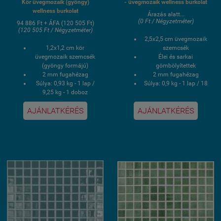
Kör üvegmozaik (gyöngy)
- üvegmozaik wellness burkolat
wellness burkolat
Árazás alatt...
(0 Ft / Négyzetméter)
94 886 Ft + ÁFA (120 505 Ft)
(120 505 Ft / Négyzetméter)
2,5x2,5 cm üvegmozaik
1,2x1,2 cm kör
szemcsék
üvegmozaik szemcsék
Élei és sarkai
(gyöngy formájú)
gömbölyítettek
2 mm fugahézag
2 mm fugahézag
Súlya: 0,93 kg - 1 lap /
Súlya: 0,9 kg - 1 lap / 18
9,25 kg - 1 doboz
kg - 1 doboz
1 doboz 1 négyzetmér /
1 doboz 2 négyzetmér /
AJÁNLATKÉRÉS
AJÁNLATKÉRÉS
10 lap
20 lap
Hálós kasírozás
Hálós kasírozás
UV álló, saválló, lúgálló,
UV álló, saválló, lúgálló,
fagyálló wellness
fagyálló wellness
medence üvegmozaik
medence üvegmozaik
burkolat
burkolat