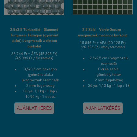
3.5x3.5 Türkizzöld - Diamond
2.5 Zöld - Verde Oscuro -
Turquesa- Hexagon (gyémánt
üvegmozaik medence burkolat
alakú) üvegmozaik wellness
15 846 Ft + ÁFA (20 125 Ft)
burkolat
(20 125 Ft / Négyzetméter)
35 744 Ft + ÁFA (45 395 Ft)
(45 395 Ft / Kiszerelés)
2,5x2,5 cm üvegmozaik
szemcsék
3,5x3,5 cm hexagon
Élei és sarkai
gyémánt alakú
gömbölyítettek
üvegmozaik szemcsék
2 mm fugahézag
2 mm fugahézag
Súlya: 1,13 kg - 1 lap / 18
Súlya: 1,1 kg - 1 lap /
kg - 1 doboz
10,96 kg - 1 doboz
1 doboz 2 négyzetmér /
1 doboz 0,87 négyzetmér
16 lap
AJÁNLATKÉRÉS
AJÁNLATKÉRÉS
/ 10 lap
PVC poliuretán
Hálós kasírozás
ponthegesztéses
UV álló, saválló, lúgálló,
kasírozás
fagyálló wellness
UV álló, saválló, lúgálló,
medence üvegmozaik
fagyálló wellness
burkolat
medence üvegmozaik