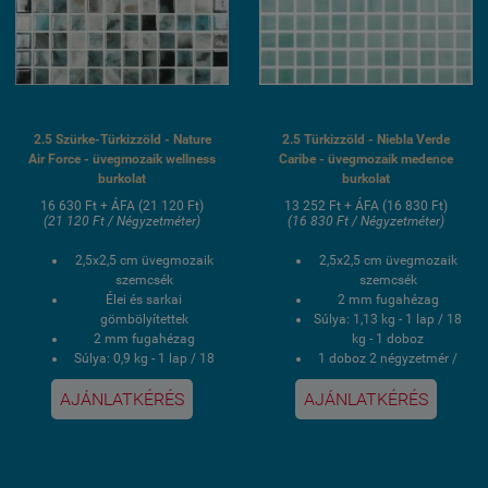
2.5 Szürke-Türkizzöld - Nature
2.5 Türkizzöld - Niebla Verde
Air Force - üvegmozaik wellness
Caribe - üvegmozaik medence
burkolat
burkolat
16 630 Ft + ÁFA (21 120 Ft)
13 252 Ft + ÁFA (16 830 Ft)
(21 120 Ft / Négyzetméter)
(16 830 Ft / Négyzetméter)
2,5x2,5 cm üvegmozaik
2,5x2,5 cm üvegmozaik
szemcsék
szemcsék
Élei és sarkai
2 mm fugahézag
gömbölyítettek
Súlya: 1,13 kg - 1 lap / 18
2 mm fugahézag
kg - 1 doboz
Súlya: 0,9 kg - 1 lap / 18
1 doboz 2 négyzetmér /
kg - 1 doboz
16 lap
AJÁNLATKÉRÉS
AJÁNLATKÉRÉS
1 doboz 2 négyzetmér /
Hálós kasírozás
20 lap
UV álló, saválló, lúgálló,
Hálós kasírozás
fagyálló wellness
UV álló, saválló, lúgálló,
medence üvegmozaik
fagyálló wellness
burkolat