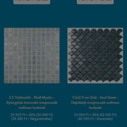
20 lap
20 lap
Hálós kasírozás
Hálós kasírozás
UV álló, saválló, lúgálló,
UV álló, saválló, lúgálló,
fagyálló wellness
fagyálló wellness
medence üvegmozaik
medence üvegmozaik
burkolat
burkolat
2.5 Türkizzöld - Shell Mystic -
3.6x2.9 cm Zöld - Soul Green -
Gyöngyház bevonatú üvegmozaik
Halpikkely üvegmozaik wellness
wellness burkolat
burkolat
20 535 Ft + ÁFA (26 080 Ft)
33 094 Ft + ÁFA (42 030 Ft)
(26 080 Ft / Négyzetméter)
(42 030 Ft / Kiszerelés)