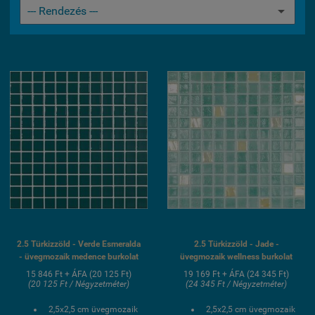
2.5 Türkizzöld - Verde Esmeralda
2.5 Türkizzöld - Jade -
- üvegmozaik medence burkolat
üvegmozaik wellness burkolat
15 846 Ft + ÁFA (20 125 Ft)
19 169 Ft + ÁFA (24 345 Ft)
(20 125 Ft / Négyzetméter)
(24 345 Ft / Négyzetméter)
2,5x2,5 cm üvegmozaik
2,5x2,5 cm üvegmozaik