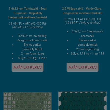
3.6x2.9 cm Türkizzöld - Soul
2.5 Világos zöld - Verde Claro -
Turquoise - Halpikkely
üvegmozaik medence burkolat
üvegmozaik wellness burkolat
13 252 Ft + ÁFA (16 830 Ft)
(16 830 Ft / Négyzetméter)
33 094 Ft + ÁFA (42 030 Ft)
(42 030 Ft / Kiszerelés)
2,5x2,5 cm üvegmozaik
3,6x2,9 cm halpikkely
szemcsék
üvegmozaik szemcsék
Élei és sarkai
Élei és sarkai
gömbölyítettek
gömbölyítettek
2 mm fugahézag
2 mm fugahézag
Súlya: 1,13 kg - 1 lap / 18
Súlya: 0,99 kg - 1 lap /
kg - 1 doboz
9,93 kg - 1 doboz
1 doboz 2 négyzetmér /
AJÁNLATKÉRÉS
AJÁNLATKÉRÉS
1 doboz 0,87 négyzetmér
16 lap
/ 10 lap
PVC poliuretán
Hálós kasírozás
ponthegesztéses
UV álló, saválló, lúgálló,
kasírozás
fagyálló wellness
UV álló, saválló, lúgálló,
medence üvegmozaik
fagyálló wellness
burkolat
medence üvegmozaik
burkolat