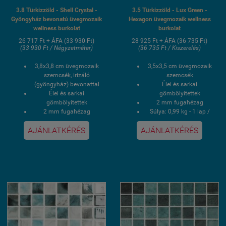
3.8 Türkizzöld - Shell Crystal -
3.5 Türkizzöld - Lux Green -
Gyöngyház bevonatú üvegmozaik
Hexagon üvegmozaik wellness
wellness burkolat
burkolat
26 717 Ft + ÁFA (33 930 Ft)
28 925 Ft + ÁFA (36 735 Ft)
(33 930 Ft / Négyzetméter)
(36 735 Ft / Kiszerelés)
3,8x3,8
cm üvegmozaik
3,5x3,5 cm üvegmozaik
szemcsék, irizáló
szemcsék
(gyöngyház) bevonattal
Élei és sarkai
Élei és sarkai
gömbölyítettek
gömbölyítettek
2 mm fugahézag
2 mm fugahézag
Súlya: 0,99 kg - 1 lap /
Súlya: 1,04 kg - 1 lap /
9,93 kg - 1 doboz
AJÁNLATKÉRÉS
AJÁNLATKÉRÉS
21,166 kg - 1 doboz
1 doboz 0,87 négyzetmér
1 doboz 2 négyzetmér /
/ 10 lap
20 lap
Hálós kasírozás
Hálós kasírozás
UV álló, saválló, lúgálló,
UV álló, saválló, lúgálló,
fagyálló wellness
fagyálló wellness
medence üvegmozaik
medence üvegmozaik
burkolat
burkolat