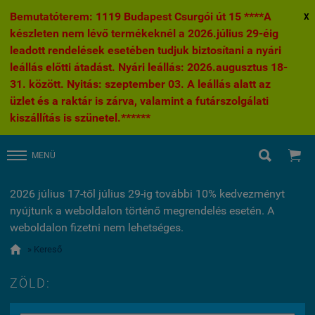
Bemutatóterem: 1119 Budapest Csurgói út 15 ****A
X
készleten nem lévő termékeknél a 2026.július 29-éig
leadott rendelések esetében tudjuk biztosítani a nyári
leállás előtti átadást. Nyári leállás: 2026.augusztus 18-
31. között. Nyitás: szeptember 03. A leállás alatt az
üzlet és a raktár is zárva, valamint a futárszolgálati
kiszállítás is szünetel.******


MENÜ
2026 július 17-től július 29-ig további 10% kedvezményt
nyújtunk a weboldalon történő megrendelés esetén. A
weboldalon fizetni nem lehetséges.

» Kereső
ZÖLD: