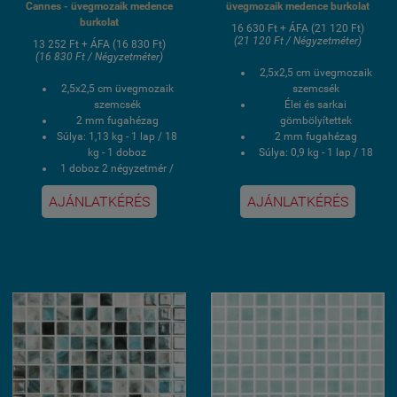
Cannes - üvegmozaik medence
üvegmozaik medence burkolat
burkolat
16 630 Ft + ÁFA (21 120 Ft)
(21 120 Ft / Négyzetméter)
13 252 Ft + ÁFA (16 830 Ft)
(16 830 Ft / Négyzetméter)
2,5x2,5 cm üvegmozaik
2,5x2,5 cm üvegmozaik
szemcsék
szemcsék
Élei és sarkai
2 mm fugahézag
gömbölyítettek
Súlya: 1,13 kg - 1 lap / 18
2 mm fugahézag
kg - 1 doboz
Súlya: 0,9 kg - 1 lap / 18
1 doboz 2 négyzetmér /
kg - 1 doboz
16 lap
1 doboz 2 négyzetmér /
AJÁNLATKÉRÉS
AJÁNLATKÉRÉS
Hálós kasírozás
20 lap
UV álló, saválló, lúgálló,
Hálós kasírozás
fagyálló wellness
UV álló, saválló, lúgálló,
medence üvegmozaik
fagyálló wellness
burkolat
medence üvegmozaik
burkolat