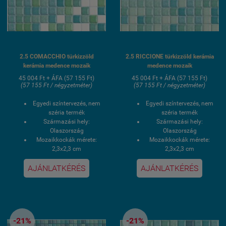
2.5 COMACCHIO türkizzöld
2.5 RICCIONE türkizzöld kerámia
kerámia medence mozaik
medence mozaik
45 004 Ft + ÁFA (57 155 Ft)
45 004 Ft + ÁFA (57 155 Ft)
(57 155 Ft / négyzetméter)
(57 155 Ft / négyzetméter)
Egyedi színtervezés, nem
Egyedi színtervezés, nem
széria termék
széria termék
Származási hely:
Származási hely:
Olaszország
Olaszország
Mozaikkockák mérete:
Mozaikkockák mérete:
2,3x2,3 cm
2,3x2,3 cm
Fagyálló, saválló
Fagyálló, saválló
Speciális
Speciális
AJÁNLATKÉRÉS
AJÁNLATKÉRÉS
medenceburkolásra
medenceburkolásra
előkíszített rögzítőhálós
előkíszített rögzítőhálós
kasírozás
kasírozás
Lapméret. 30x30 cm
Lapméret. 30x30 cm
Szállítási idő 3-4 hét
Szállítási idő 3-4 hét
-21%
-21%