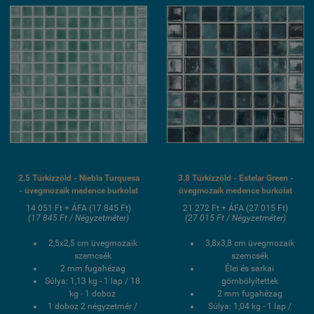
burkolat
2.5 Türkizzöld - Niebla Turquesa
3.8 Türkizzöld - Estelar Green -
- üvegmozaik medence burkolat
üvegmozaik medence burkolat
14 051 Ft + ÁFA (17 845 Ft)
21 272 Ft + ÁFA (27 015 Ft)
(17 845 Ft / Négyzetméter)
(27 015 Ft / Négyzetméter)
2,5x2,5 cm üvegmozaik
3,8x3,8 cm üvegmozaik
szemcsék
szemcsék
2 mm fugahézag
Élei és sarkai
Súlya: 1,13 kg - 1 lap / 18
gömbölyítettek
kg - 1 doboz
2 mm fugahézag
1 doboz 2 négyzetmér /
Súlya: 1,04 kg - 1 lap /