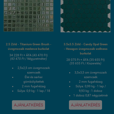
2.5 Zöld - Titanium Green Brush -
3.5x3.5 Zöld - Candy Opal Green
üvegmozaik medence burkolat
- Hexagon üvegmozaik wellness
burkolat
34 228 Ft + ÁFA (43 470 Ft)
(43 470 Ft / Négyzetméter)
28 075 Ft + ÁFA (35 655 Ft)
(35 655 Ft / Kiszerelés)
2,5x2,5 cm üvegmozaik
szemcsék
3,5x3,5 cm üvegmozaik
Élei és sarkai
szemcsék
gömbölyítettek
2 mm fugahézag
2 mm fugahézag
Súlya: 0,99 kg - 1 lap /
Súlya: 0,9 kg - 1 lap / 18
9,93 kg - 1 doboz
kg - 1 doboz
1 doboz 0,87 négyzetmér
1 doboz 2 négyzetmér /
/ 10 lap
AJÁNLATKÉRÉS
AJÁNLATKÉRÉS
20 lap
Hálós kasírozás
Hálós kasírozás
UV álló, saválló, lúgálló,
UV álló, saválló, lúgálló,
fagyálló wellness