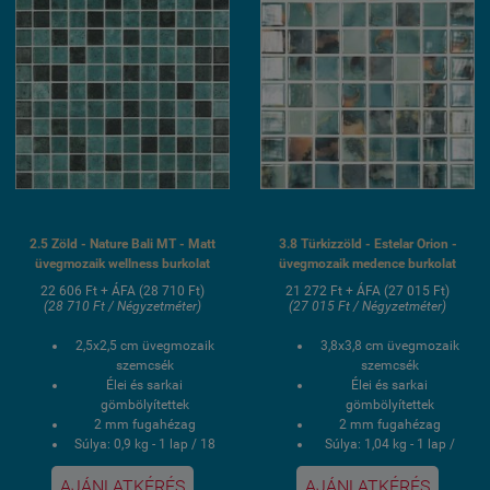
2.5 Zöld - Nature Bali MT - Matt
3.8 Türkizzöld - Estelar Orion -
üvegmozaik wellness burkolat
üvegmozaik medence burkolat
22 606 Ft + ÁFA (28 710 Ft)
21 272 Ft + ÁFA (27 015 Ft)
(28 710 Ft / Négyzetméter)
(27 015 Ft / Négyzetméter)
2,5x2,5 cm üvegmozaik
3,8x3,8 cm üvegmozaik
szemcsék
szemcsék
Élei és sarkai
Élei és sarkai
gömbölyítettek
gömbölyítettek
2 mm fugahézag
2 mm fugahézag
Súlya: 0,9 kg - 1 lap / 18
Súlya: 1,04 kg - 1 lap /
kg - 1 doboz
21,166 kg - 1 doboz
1 doboz 2 négyzetmér /
1 doboz 2 négyzetmér /
AJÁNLATKÉRÉS
AJÁNLATKÉRÉS