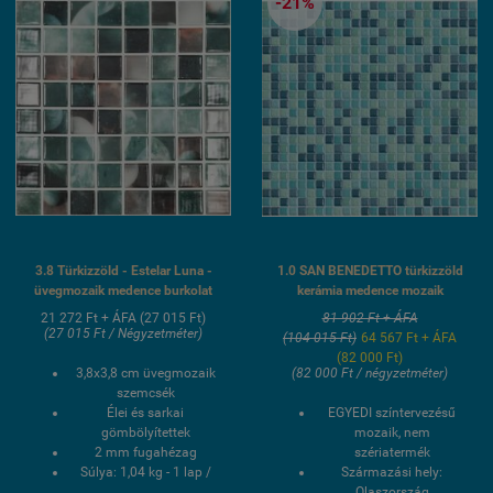
-21%
fagyálló wellness
medence üvegmozaik
burkolat
3.8 Türkizzöld - Estelar Luna -
1.0 SAN BENEDETTO türkizzöld
üvegmozaik medence burkolat
kerámia medence mozaik
21 272 Ft + ÁFA (27 015 Ft)
81 902 Ft + ÁFA
(27 015 Ft / Négyzetméter)
(104 015 Ft)
64 567 Ft + ÁFA
(82 000 Ft)
3,8x3,8 cm üvegmozaik
(82 000 Ft / négyzetméter)
szemcsék
Élei és sarkai
EGYEDI színtervezésű
gömbölyítettek
mozaik, nem
2 mm fugahézag
szériatermék
Súlya: 1,04 kg - 1 lap /
Származási hely:
21,166 kg - 1 doboz
Olaszország