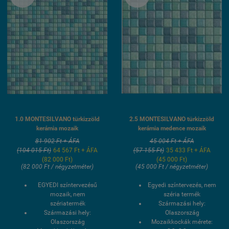
1.0 MONTESILVANO türkizzöld
2.5 MONTESILVANO türkizzöld
kerámia mozaik
kerámia medence mozaik
81 902 Ft + ÁFA
45 004 Ft + ÁFA
(104 015 Ft)
64 567 Ft + ÁFA
(57 155 Ft)
35 433 Ft + ÁFA
(82 000 Ft)
(45 000 Ft)
(82 000 Ft / négyzetméter)
(45 000 Ft / négyzetméter)
EGYEDI színtervezésű
Egyedi színtervezés, nem
mozaik, nem
széria termék
szériatermék
Származási hely:
Származási hely:
Olaszország
Olaszország
Mozaikkockák mérete: