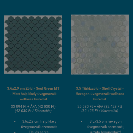
UV álló, saválló, lúgálló,
fagyálló wellness
fagyálló wellness
medence üvegmozaik
medence üvegmozaik
burkolat
burkolat
3.6x2.9 cm Zöld - Soul Green MT
3.5 Türkizzöld - Shell Crystal -
- Matt halpikkely üvegmozaik
Hexagon üvegmozaik wellness
wellness burkolat
burkolat
33 094 Ft + ÁFA (42 030 Ft)
25 530 Ft + ÁFA (32 423 Ft)
(42 030 Ft / Kiszerelés)
(32 423 Ft / Kiszerelés)
3,6x2,9 cm halpikkely
3,5x3,5 cm hexagon
üvegmozaik szemcsék
üvegmozaik szemcsék,
Élei és sarkai
irizáló (gyöngyház)