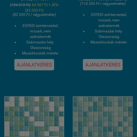
(114 300 Ft / négyzetméter)
(104 015 Ft)
64 567 Ft + ÁFA
(82 000 Ft)
(82 000 Ft / négyzetméter)
EGYEDI színtervezésű
mozaik, nem
EGYEDI színtervezésű
szériatermék
mozaik, nem
Származási hely:
szériatermék
Olaszország
Származási hely:
Mozaikkockák mérete:
Olaszország
1x1 cm
Mozaikkockák mérete:
Fagyálló, saválló
1x1 cm
Speciális
AJÁNLATKÉRÉS
AJÁNLATKÉRÉS
Fagyálló, saválló
medenceburkolásra
Speciális
előkíszített rögzítőhálós
medenceburkolásra
kasírozás
előkíszített rögzítőhálós
Lapméret. 30x30 cm
kasírozás
Szállítási idő 3-4 hét
Lapméret. 30x30 cm
Szállítási idő 3-4 hét