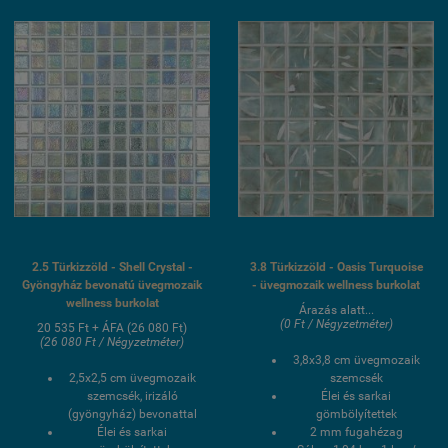
medence üvegmozaik
burkolat
2.5 Türkizzöld - Shell Crystal -
3.8 Türkizzöld - Oasis Turquoise
Gyöngyház bevonatú üvegmozaik
- üvegmozaik wellness burkolat
wellness burkolat
Árazás alatt...
(0 Ft / Négyzetméter)
20 535 Ft + ÁFA (26 080 Ft)
(26 080 Ft / Négyzetméter)
3,8x3,8 cm üvegmozaik
2,5x2,5 cm üvegmozaik
szemcsék
szemcsék, irizáló
Élei és sarkai
(gyöngyház) bevonattal
gömbölyítettek
Élei és sarkai
2 mm fugahézag