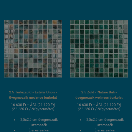
fagyálló wellness
medence üvegmozaik
medence üvegmozaik
burkolat
burkolat
2.5 Türkizzöld - Estelar Orion -
2.5 Zöld - Nature Bali -
üvegmozaik medence burkolat
üvegmozaik wellness burkolat
16 630 Ft + ÁFA (21 120 Ft)
16 630 Ft + ÁFA (21 120 Ft)
(21 120 Ft / Négyzetméter)
(21 120 Ft / Négyzetméter)
2,5x2,5 cm üvegmozaik
2,5x2,5 cm üvegmozaik
szemcsék
szemcsék
Élei és sarkai
Élei és sarkai