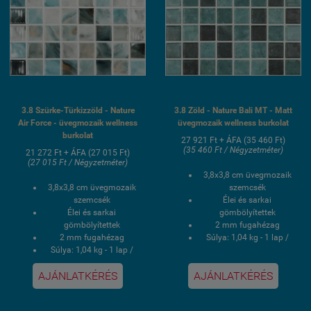
3.8 Szürke-Türkizzöld - Nature
3.8 Zöld - Nature Bali MT - Matt
Air Force - üvegmozaik wellness
üvegmozaik wellness burkolat
burkolat
27 921 Ft + ÁFA (35 460 Ft)
(35 460 Ft / Négyzetméter)
21 272 Ft + ÁFA (27 015 Ft)
(27 015 Ft / Négyzetméter)
3,8x3,8 cm üvegmozaik
3,8x3,8 cm üvegmozaik
szemcsék
szemcsék
Élei és sarkai
Élei és sarkai
gömbölyítettek
gömbölyítettek
2 mm fugahézag
2 mm fugahézag
Súlya: 1,04 kg - 1 lap /
Súlya: 1,04 kg - 1 lap /
21,166 kg - 1 doboz
21,166 kg - 1 doboz
1 doboz 2 négyzetmér /
AJÁNLATKÉRÉS
AJÁNLATKÉRÉS
1 doboz 2 négyzetmér /
20 lap
20 lap
Hálós kasírozás
Hálós kasírozás
UV álló, saválló, lúgálló,