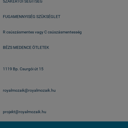
SZAKÉRTŐI SEGÍTSÉG
FUGAMENNYISÉG SZÜKSÉGLET
R csúszásmentes vagy C csúszásmentesség
BÉZS MEDENCE ÖTLETEK
Üzlet & Raktár:
1119 Bp. Csurgói út 15
email:
royalmozaik@royalmozaik.hu
projekteknek:
projekt@royalmozaik.hu