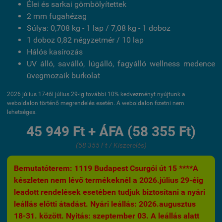
Élei és sarkai gömbölyítettek
2 mm fugahézag
Súlya: 0,708 kg - 1 lap / 7,08 kg - 1 doboz
1 doboz 0,82 négyzetmér / 10 lap
Hálós kasírozás
UV álló, saválló, lúgálló, fagyálló wellness medence
üvegmozaik burkolat
2026 július 17-től július 29-ig további 10% kedvezményt nyújtunk a
weboldalon történő megrendelés esetén. A weboldalon fizetni nem
lehetséges.
45 949 Ft + ÁFA (58 355 Ft)
(58 355 Ft / Kiszerelés)
Bemutatóterem: 1119 Budapest Csurgói út 15 ****A
készleten nem lévő termékeknél a 2026.július 29-éig
leadott rendelések esetében tudjuk biztosítani a nyári
leállás előtti átadást. Nyári leállás: 2026.augusztus
18-31. között. Nyitás: szeptember 03. A leállás alatt