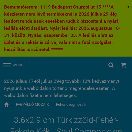
Bemutatóterem: 1119 Budapest Csurgói út 15 ****A
X
készleten nem lévő termékeknél a 2026.július 29-éig
leadott rendelések esetében tudjuk biztosítani a nyári
leállás előtti átadást. Nyári leállás: 2026.augusztus 18-
31. között. Nyitás: szeptember 03. A leállás alatt az
üzlet és a raktár is zárva, valamint a futárszolgálati
kiszállítás is szünetel.******


MENÜ
2026 július 17-től július 29-ig további 10% kedvezményt
nyújtunk a weboldalon történő megrendelés esetén. A
weboldalon fizetni nem lehetséges.

»
FAGYÁLLÓ MOZAIK
»
Fehér üvegmozaik
3.6x2.9 cm Türkizzöld-Fehér-
Fekete-Kék - Soul Composicion