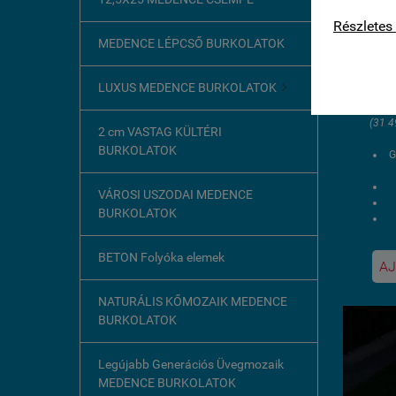
kapcsolat
Részletes 
CS
MEDENCE LÉPCSŐ BURKOLATOK
k
24
LUXUS MEDENCE BURKOLATOK

H
(31 4
2 cm VASTAG KÜLTÉRI
BURKOLATOK
G
VÁROSI USZODAI MEDENCE
BURKOLATOK
BETON Folyóka elemek
AJ
ö
NATURÁLIS KŐMOZAIK MEDENCE
BURKOLATOK
Legújabb Generációs Üvegmozaik
MEDENCE BURKOLATOK