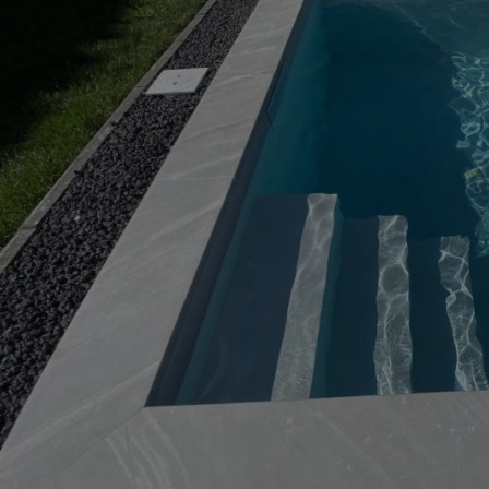
fürdőszoba, terasz
burkolat is.
Fagyálló, saválló, lúgálló,
UV. álló burkolat
Burkolat méret: 30X60
cm
burkolat vastagság: 10
mm
1,08 m2 / 6 lap / doboz -
23,4 kg
Projektek részére
tervezéssel és
kivitelezéssel együtt is
kapacitás függvényébben
Hajlatelemek, speciális
elemek
R11 Csúszásmentes
felület
ANTIBAKTERIÁLIS
BEVONAT