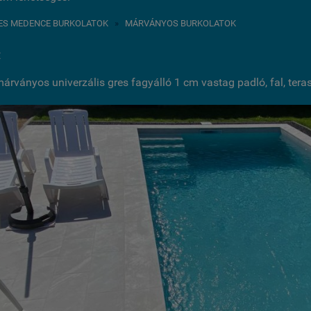
ES MEDENCE BURKOLATOK
»
MÁRVÁNYOS BURKOLATOK
:
árványos univerzális gres fagyálló 1 cm vastag padló, fal, tera