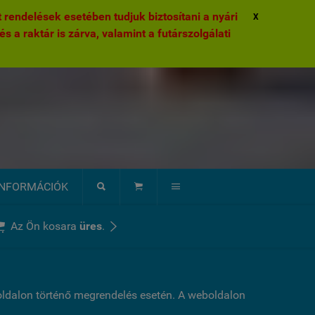
rendelések esetében tudjuk biztosítani a nyári
X
és a raktár is zárva, valamint a futárszolgálati
INFORMÁCIÓK





Az Ön kosara
üres
.
boldalon történő megrendelés esetén. A weboldalon