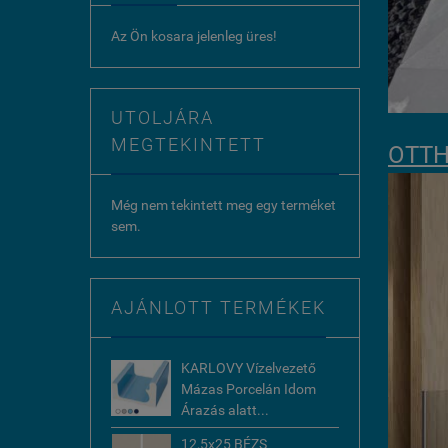
Az Ön kosara jelenleg üres!
UTOLJÁRA
MEGTEKINTETT
OTTH
Még nem tekintett meg egy terméket
sem.
AJÁNLOTT TERMÉKEK
KARLOVY Vízelvezető
Mázas Porcelán Idom
Árazás alatt...
12,5x25 BÉZS