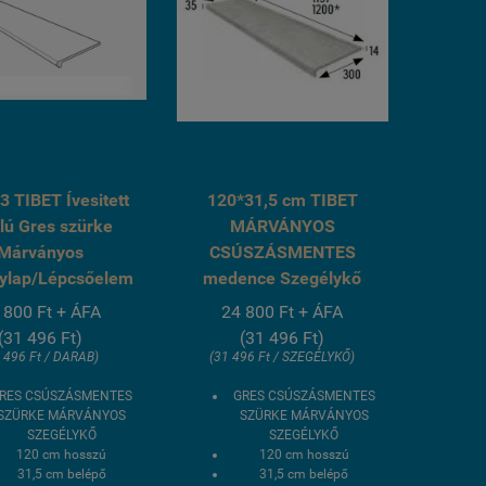
 TIBET Ívesitett
120*31,5 cm TIBET
lú Gres szürke
MÁRVÁNYOS
Márványos
CSÚSZÁSMENTES
ylap/Lépcsőelem
medence Szegélykő
 800 Ft + ÁFA
24 800 Ft + ÁFA
(31 496 Ft)
(31 496 Ft)
 496 Ft / DARAB)
(31 496 Ft / SZEGÉLYKŐ)
RES CSÚSZÁSMENTES
GRES CSÚSZÁSMENTES
SZÜRKE MÁRVÁNYOS
SZÜRKE MÁRVÁNYOS
SZEGÉLYKŐ
SZEGÉLYKŐ
120 cm hosszú
120 cm hosszú
31,5 cm belépő
31,5 cm belépő