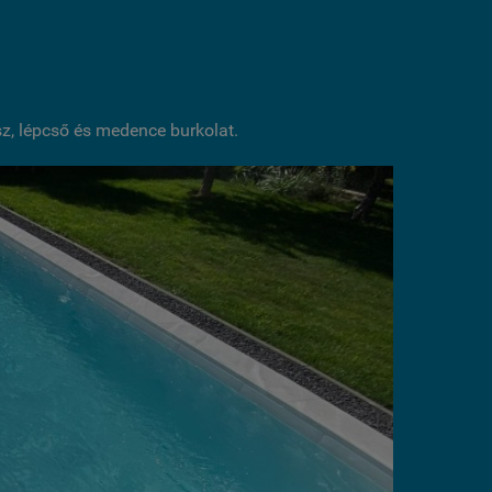
sz, lépcső és medence burkolat.