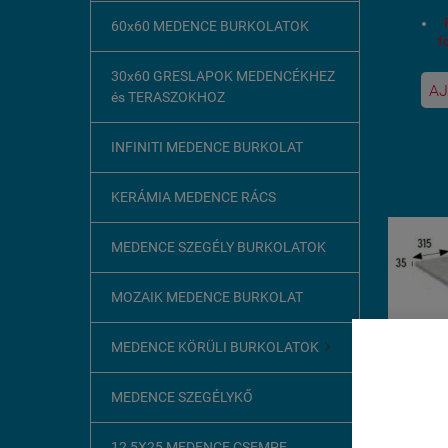
60x60 MEDENCE BURKOLATOK
f
30x60 GRESLAPOK MEDENCÉKHEZ
AJ
és TERASZOKHOZ
m
INFINITI MEDENCE BURKOLAT
KERÁMIA MEDENCE RÁCS
Fa
MEDENCE SZEGÉLY BURKOLATOK
MOZAIK MEDENCE BURKOLAT
k
MEDENCE KÖRÜLI BURKOLATOK

B
Ez az o
1
MEDENCE SZEGÉLYKŐ
A böngész
szükséges
120
12,5X25 MEDENCE CSEMPE