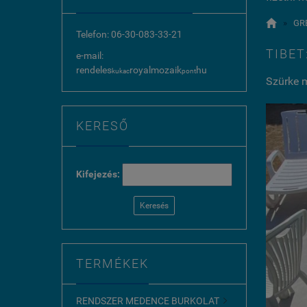

»
GR
Telefon: 06-30-083-33-21
TIBET
e-mail:
rendeles
royalmozaik
hu
kukac
pont
Szürke m
KERESŐ
Kifejezés:
Keresés
TERMÉKEK
RENDSZER MEDENCE BURKOLAT
