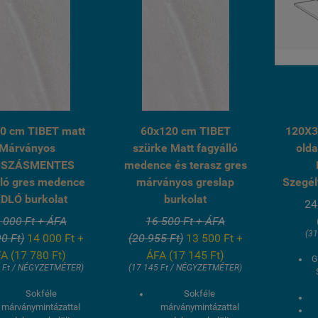
0 cm TIBET matt
60x120 cm TIBET
120X33
Márványos
szürke Matt fagyálló
olda
ÚSZÁSMENTES
medence és terasz gres
lló gres medence
márványos greslap
Szegél
DLÓ burkolat
burkolat
24
 000 Ft + ÁFA
16 500 Ft + ÁFA
(31
0 Ft)
14 000 Ft +
(20 955 Ft)
13 500 Ft +
A (17 780 Ft)
ÁFA (17 145 Ft)
G
0 Ft / NÉGYZETMÉTER)
(17 145 Ft / NÉGYZETMÉTER)
Sokféle
Sokféle
márványmintázattal
márványmintázattal