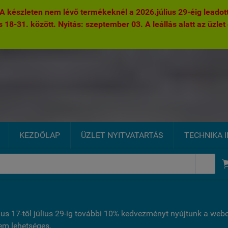
 készleten nem lévő termékeknél a 2026.július 29-éig leadott 
s 18-31. között. Nyitás: szeptember 03. A leállás alatt az üzlet 
KEZDŐLAP
ÜZLET NYITVATARTÁS
TECHNIKA 

ius 17-től július 29-ig további 10% kedvezményt nyújtunk a we
nem lehetséges.