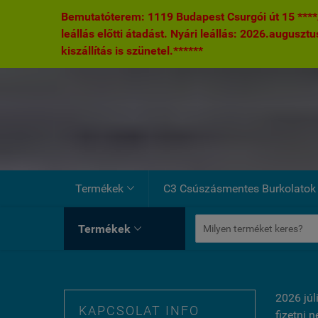
Bemutatóterem: 1119 Budapest Csurgói út 15 ****A
leállás előtti átadást. Nyári leállás: 2026.augusztu
kiszállítás is szünetel.******
Termékek
C3 Csúszásmentes Burkolatok

Termékek

2026 júl
KAPCSOLAT INFO
fizetni 