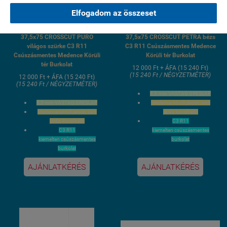
Elfogadom az összeset
C3 R11 Csúszásmentes felület
C3 R11 Csúszásmentes felület
37,5x75 CROSSCUT PURO
37,5x75 CROSSCUT PETRA bézs
világos szürke C3 R11
C3 R11 Csúszásmentes Medence
Csúszásmentes Medence Körüli
Körüli tér Burkolat
tér Burkolat
12 000 Ft + ÁFA (15 240 Ft)
(15 240 Ft / NÉGYZETMÉTER)
12 000 Ft + ÁFA (15 240 Ft)
(15 240 Ft / NÉGYZETMÉTER)
8,5 mm VASTAG GRESLAP
8,5 mm VASTAG GRESLAP
Medence körüli járótér, kerti
Medence körüli járótér, kerti
járda, kocsibálló
járda, kocsibálló
C3 R11
C3 R11
kiemelten csúszásmentes
kiemelten csúszásmentes
burkolat
burkolat
37,5x75 cm méret / 4 lap 1,12
37,5x75 cm méret / 4 lap 1,12
m2 gyári kiszerelés
AJÁNLATKÉRÉS
AJÁNLATKÉRÉS
m2 gyári kiszerelés
Fagyálló
Fagyálló világos szürke greslap
Lézervágott élcsiszolt oldalak
Lézervágott élcsiszolt oldalak
3 hét szállítási idő
3 hét szállítási idő