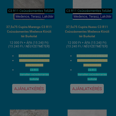
C3 R11 Csúszásmentes felület
C3 R11 Csúszásmentes felület
Medence, Terasz, Lakótér
Medence, Terasz, Lakótér
37,5x75 Cupira Marengo C3 R11
37,5x75 Cupira Hueso C3 R11
Csúszásmentes Medence Körüli
Csúszásmentes Medence Körüli
tér Burkolat
tér Burkolat
12 000 Ft + ÁFA (15 240 Ft)
12 000 Ft + ÁFA (15 240 Ft)
(15 240 Ft / NÉGYZETMÉTER)
(15 240 Ft / NÉGYZETMÉTER)
8,5 mm VASTAG GRESLAP
8,5 mm VASTAG GRESLAP
Medence körüli járótér, kerti
Medence körüli járótér, kerti
járda, kocsibálló
járda, kocsibálló
C3 R11
C3 R11
kiemelten csúszásmentes
kiemelten csúszásmentes
burkolat
burkolat
37,5x75 cm méret / 4 lap 1,12
37,5x75 cm méret / 4 lap 1,12
AJÁNLATKÉRÉS
AJÁNLATKÉRÉS
m2 gyári kiszerelés
m2 gyári kiszerelés
Fagyálló
Fagyálló
Lézervágott élcsiszolt oldalak
Lézervágott élcsiszolt oldalak
3 hét szállítási idő
3 hét szállítási idő