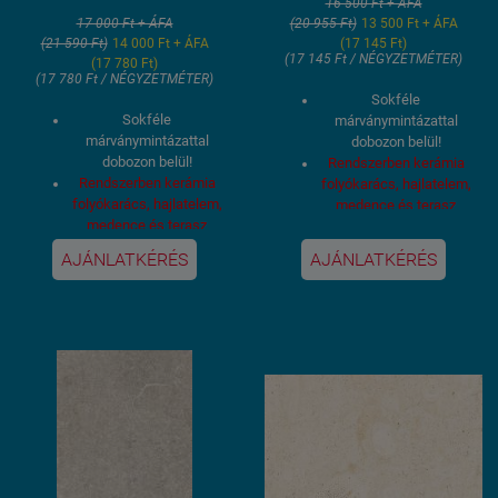
16 500 Ft + ÁFA
17 000 Ft + ÁFA
(20 955 Ft)
13 500 Ft + ÁFA
(21 590 Ft)
14 000 Ft + ÁFA
(17 145 Ft)
(17 145 Ft / NÉGYZETMÉTER)
(17 780 Ft)
(17 780 Ft / NÉGYZETMÉTER)
Sokféle
Sokféle
márványmintázattal
márványmintázattal
dobozon belül!
dobozon belül!
Rendszerben kerámia
Rendszerben kerámia
folyókarács, hajlatelem,
folyókarács, hajlatelem,
medence és terasz
medence és terasz
burkolat ugyanebből a
burkolat ugyanebből a
mintázatból és színből.
AJÁNLATKÉRÉS
AJÁNLATKÉRÉS
mintázatból és színből.
UNIVERZÁLIS
UNIVERZÁLIS
SPECIÁLIS GRES
SPECIÁLIS GRES
BURKOLAT,
MEDENCE-
BURKOLAT,
MEDENCE-
WELLNESS-TERASZ-
WELLNESS-TERASZ-
LAKÓTÉR--NAPPALI-
LAKÓTÉR--NAPPALI-
FÜRDŐSZOBA-
FÜRDŐSZOBA-
LÉPCSŐ BURKOLAT
Fagyálló, saválló, lúgálló,
LÉPCSŐ BURKOLAT
Fagyálló, saválló, lúgálló,
UV. álló burkolat
UV. álló burkolat
Gres alapanyagból
Gres alapanyagból
készült spanyol burkolat
készült spanyol burkolat
Burkolat méret: