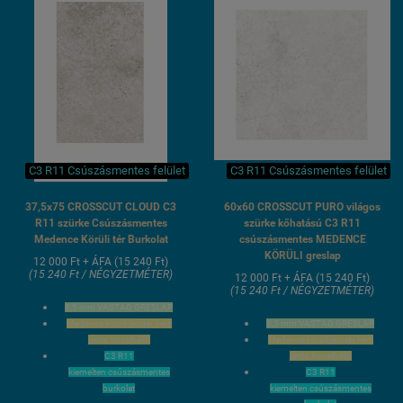
C3 R11 Csúszásmentes felület
C3 R11 Csúszásmentes felület
37,5x75 CROSSCUT CLOUD C3
60x60 CROSSCUT PURO világos
R11 szürke Csúszásmentes
szürke kőhatású C3 R11
Medence Körüli tér Burkolat
csúszásmentes MEDENCE
KÖRÜLI greslap
12 000 Ft + ÁFA (15 240 Ft)
(15 240 Ft / NÉGYZETMÉTER)
12 000 Ft + ÁFA (15 240 Ft)
(15 240 Ft / NÉGYZETMÉTER)
8,5 mm VASTAG GRESLAP
Medence körüli járótér, kerti
8,5 mm VASTAG GRESLAP
járda, kocsibálló
Medence körüli járótér, kerti
C3 R11
járda, kocsibálló
kiemelten csúszásmentes
C3 R11
burkolat
kiemelten csúszásmentes