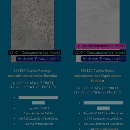
C1 R9 Csúszásmentes felület
C3 R11 Csúszásmentes felület
C3 R11 Csúszásmentes felület
Medence, Terasz, Lakótér
Medence, Terasz, Lakótér
60x120 Cupira Marengo
60x120 Cupira Hueso
csúszásmentes szürke Burkolat
csúszásmentes világos szürke
Burkolat
14 000 Ft + ÁFA (17 780 Ft)
(17 780 Ft / NÉGYZETMÉTER)
14 000 Ft + ÁFA (17 780 Ft)
(17 780 Ft / NÉGYZETMÉTER)
Tónusváltozatos burkolat, nem
egyszínű!
Tónusváltozatos burkolat, nem
Fagyálló, C3-R11
egyszínű!
Csúszásmentes Felület
Fagyálló, C3-R11 és választható
60x120 Lézervágott Burkolólap
C1 R9 Csúszásmentes Felület
1,44 m2 gyári kiszerelés
60x120 Lézervágott Burkolólap
3 hét szállítási idő
1,44 m2 gyári kiszerelés