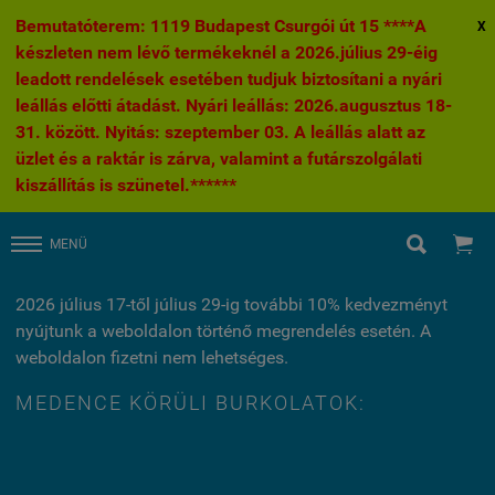
Bemutatóterem: 1119 Budapest Csurgói út 15 ****A
X
készleten nem lévő termékeknél a 2026.július 29-éig
leadott rendelések esetében tudjuk biztosítani a nyári
leállás előtti átadást. Nyári leállás: 2026.augusztus 18-
31. között. Nyitás: szeptember 03. A leállás alatt az
üzlet és a raktár is zárva, valamint a futárszolgálati
kiszállítás is szünetel.******


MENÜ
2026 július 17-től július 29-ig további 10% kedvezményt
nyújtunk a weboldalon történő megrendelés esetén. A
weboldalon fizetni nem lehetséges.
MEDENCE KÖRÜLI BURKOLATOK: