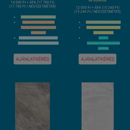
tér Burkolat
14 000 Ft + ÁFA (17 780 Ft)
(17 780 Ft / NÉGYZETMÉTER)
12 000 Ft + ÁFA (15 240 Ft)
(15 240 Ft / NÉGYZETMÉTER)
8,5 mm VASTAG GRESLAP
Medence burkolat, Védett
8,5 mm VASTAG GRESLAP
Terasz , Homlokzatburkolat,
Medence körüli járótér, kerti
beltér padló
járda, kocsibálló
Fagyálló C3-R11 és válaszható
C3 R11
C1 R9 Csúszásmentes felülelttel
kiemelten csúszásmentes
is.
burkolat
60x120 cm méret
37,5x75 cm méret / 4 lap 1,12
AJÁNLATKÉRÉS
AJÁNLATKÉRÉS
Fagyálló
m2 gyári kiszerelés
Lézervágott élcsiszolt oldalak
Fagyálló
3 hét szállítási idő
Lézervágott élcsiszolt oldalak
3 hét szállítási idő