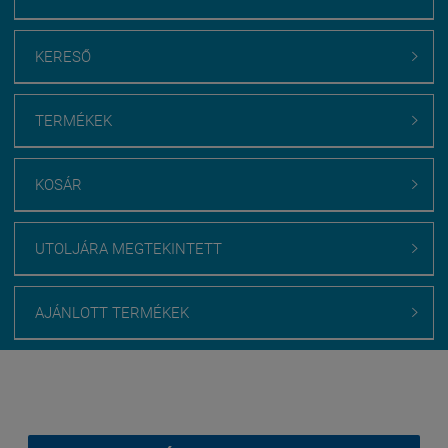
KERESŐ

TERMÉKEK

KOSÁR

UTOLJÁRA MEGTEKINTETT

AJÁNLOTT TERMÉKEK

Webáruház értékelés
medenceburkolatok.hu