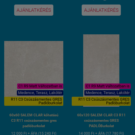
3 hét szállítási idő
AJÁNLATKÉRÉS
AJÁNLATKÉRÉS
C1 R9 Matt Változatban is
C1 R9 Matt Változatban is
Medence, Terasz, Lakótér
Medence, Terasz, Lakótér
R11 C3 Csúszásmentes GRES
R11 C3 Csúszásmentes GRES
Padlóburkolat
Padlóburkolat
60x60 SALEM CLAR kőhatású
60x120 SALEM CLAR C3 R11
C3 R11 csúszásmentes gres
csúszásmentes GRES
padlóburkolat
PADLÓBurkolat
12 000 Ft + ÁFA (15 240 Ft)
14 000 Ft + ÁFA (17 780 Ft)