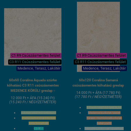
csúszásmentes
Lézervágott élcsiszolt oldalak
3 hét szállítási idő
C1 R9 Csúszásmentes felület
C1 R9 Csúszásmentes felület
C3 R11 Csúszásmentes felület
C3 R11 Csúszásmentes felület
Medence, Terasz, Lakótér
Medence, Terasz, Lakótér
60x60 Coralina Aquada szürke
60x120 Coralina Samaná
kőhatású C3 R11 csúszásmentes
csúszásmentes kőhatású greslap
MEDENCE KÖRÜLI greslap -
14 000 Ft + ÁFA (17 780 Ft)
(17 780 Ft / NÉGYZETMÉTER)
12 000 Ft + ÁFA (15 240 Ft)
(15 240 Ft / NÉGYZETMÉTER)
8,5 mm VASTAG GRESLAP
8,5 mm VASTAG GRESLAP
Medence burkolat, Védett
Medence körüli járótér, kerti
Terasz , Homlokzatburkolat,
járda, kocsibálló
beltér padló
C3 R11
Fagyálló C3-R11 és válaszható