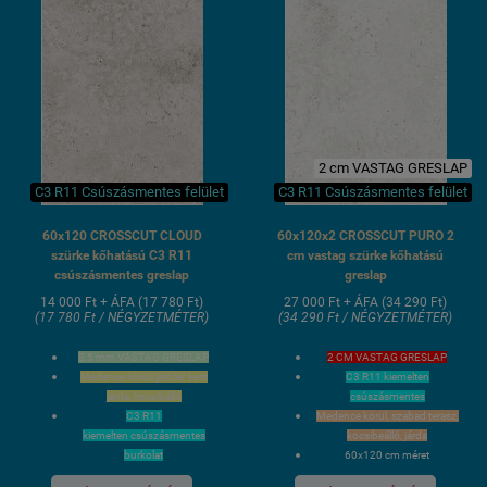
2 cm VASTAG GRESLAP
C3 R11 Csúszásmentes felület
C3 R11 Csúszásmentes felület
60x120 CROSSCUT CLOUD
60x120x2 CROSSCUT PURO 2
szürke kőhatású C3 R11
cm vastag szürke kőhatású
csúszásmentes greslap
greslap
14 000 Ft + ÁFA (17 780 Ft)
27 000 Ft + ÁFA (34 290 Ft)
(17 780 Ft / NÉGYZETMÉTER)
(34 290 Ft / NÉGYZETMÉTER)
8,5 mm VASTAG GRESLAP
2 CM VASTAG GRESLAP
Medence körüli járótér, kerti
C3 R11 kiemelten
járda, kocsibálló
csúszásmentes
C3 R11
Medence körül, szabad terasz,
kiemelten csúszásmentes
kocsibeálló, járda
burkolat
60x120 cm méret
60x120 cm méret / 2 lap 1,44
Fagyálló