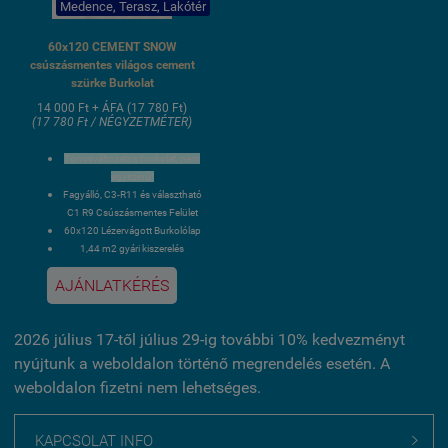
Medence, Terasz, Lakótér
60x120 CEMENT SNOW
csúszásmentes világos cement
szürke Burkolat
14 000 Ft + ÁFA (17 780 Ft)
(17 780 Ft / NÉGYZETMÉTER)
Tónusváltozatos burkolat, nem
egyszínű!
Fagyálló, C3-R11 és választható
C1 R9 Csúszásmentes Felület
60x120 Lézervágott Burkolólap
1,44 m2 gyári kiszerelés
3 hét szállítási idő
AJÁNLATKÉRÉS
2026 július 17-től július 29-ig további 10% kedvezményt
nyújtunk a weboldalon történő megrendelés esetén. A
weboldalon fizetni nem lehetséges.
KAPCSOLAT INFO
