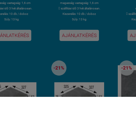
ság vastagság: 1,6 cm
magasság vastagság: 1,6 cm
ítási idő 3 hét általánosan.
 szállítási idő 3 hét általánosan.
zerelés: 10 db / doboz
Kiszerelés: 10 db / doboz
 szállí
Súly: 13 kg
Súly: 13 kg
Kis
ÁNLATKÉRÉS
AJÁNLATKÉRÉS
AJ
-21%
-21%
ldal cookie-kat használ.
HÉT BESZÁLLÍTÁSI IDŐ
3 HÉT BESZÁLLÍTÁSI IDŐ
3 
és folytatásával jóváhagyja, hogy használjunk az oldal működ
Bp Csurgói út 15
Bp Csurgói út 15
 cookie-kat. Statisztikai, marketing célú vagy személyre szabás
TERASZ és LAKÓTÉR
TERASZ és LAKÓTÉR