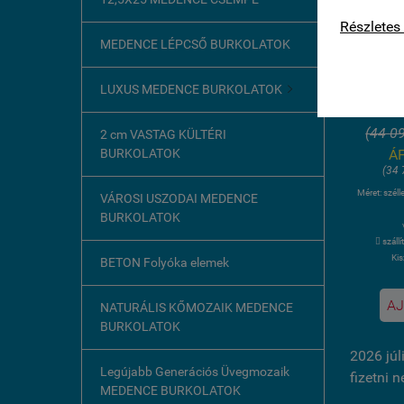
kapcsolat
33X
Részletes 
ÍVESÍ
MEDENCE LÉPCSŐ BURKOLATOK
S
LUXUS MEDENCE BURKOLATOK

34
(44 09
2 cm VASTAG KÜLTÉRI
ÁF
BURKOLATOK
(34 
Méret: szél
VÁROSI USZODAI MEDENCE
BURKOLATOK
 száll
Kis
BETON Folyóka elemek
AJ
NATURÁLIS KŐMOZAIK MEDENCE
BURKOLATOK
2026 júl
Legújabb Generációs Üvegmozaik
fizetni 
MEDENCE BURKOLATOK