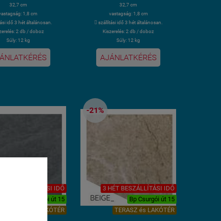
32,7 cm
32,7 cm
vastagság: 1,8 cm
vastagság: 1,8 cm
tási idő 3 hét általánosan.
 szállítási idő 3 hét általánosan.
zerelés: 2 db / doboz
Kiszerelés: 2 db / doboz
Súly: 12 kg
Súly: 12 kg
ÁNLATKÉRÉS
AJÁNLATKÉRÉS
-21%
HÉT BESZÁLLÍTÁSI IDŐ
3 HÉT BESZÁLLÍTÁSI IDŐ
éséhez
Bp Csurgói út 15
Bp Csurgói út 15
sal
TERASZ és LAKÓTÉR
TERASZ és LAKÓTÉR