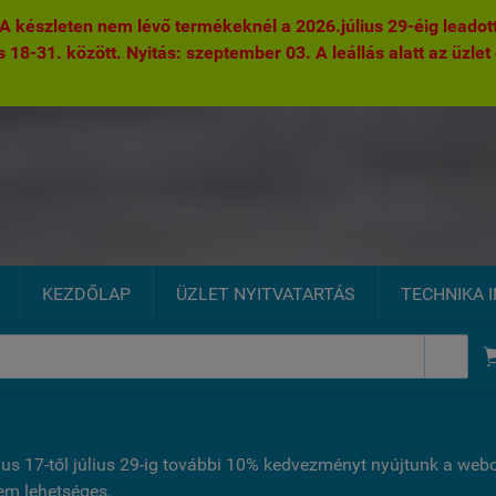
 készleten nem lévő termékeknél a 2026.július 29-éig leadott 
s 18-31. között. Nyitás: szeptember 03. A leállás alatt az üzlet 
KEZDŐLAP
ÜZLET NYITVATARTÁS
TECHNIKA 

ius 17-től július 29-ig további 10% kedvezményt nyújtunk a we
nem lehetséges.