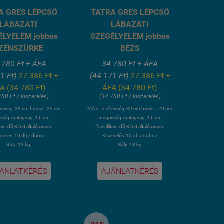
A GRES LÉPCSŐ
TATRA GRES LÉPCSŐ
LÁBAZATI
LÁBAZATI
ÉLYELEM jobbos
SZEGÉLYELEM jobbos
ZÉNSZÜRKE
BÉZS
 780 Ft + ÁFA
34 780 Ft + ÁFA
1 Ft)
27 386 Ft +
(44 171 Ft)
27 386 Ft +
A (34 780 Ft)
ÁFA (34 780 Ft)
780 Ft / kiszerelés)
(34 780 Ft / kiszerelés)
llesség: 39 cm hossz., 20 cm
Méret: széllesség: 39 cm hossz., 20 cm
ság vastagság: 1,6 cm
magasság vastagság: 1,6 cm
tási idő 3 hét általánosan.
 szállítási idő 3 hét általánosan.
erelés: 10 db / doboz
Kiszerelés: 10 db / doboz
Súly: 13 kg
Súly: 13 kg
ÁNLATKÉRÉS
AJÁNLATKÉRÉS