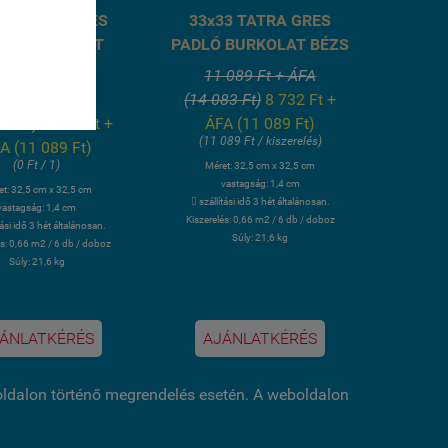
33 TATRA GRES
33x33 TATRA GRES
LÓ BURKOLAT
PADLÓ BURKOLAT BÉZS
ZÉNSZÜRKE
11 089 Ft + ÁFA
 089 Ft + ÁFA
(14 083 Ft)
8 732 Ft +
83 Ft)
8 732 Ft +
ÁFA (11 089 Ft)
(11 089 Ft / kiszerelés)
A (11 089 Ft)
(0 Ft / 1)
Méret: 32,5 cm x 32,5 cm
vastagság: 1,4 cm
et: 32,5 cm x 32,5 cm
 szállítási idő 3 hét általánosan.
vastagság: 1,4 cm
Kiszerelés: 0,66 m2 / 6 db / doboz
tási idő 3 hét általánosan.
Súly: 21,6 kg
és: 0,66 m2 / 6 db / doboz
Súly: 21,6 kg
ÁNLATKÉRÉS
AJÁNLATKÉRÉS
boldalon történő megrendelés esetén. A weboldalon