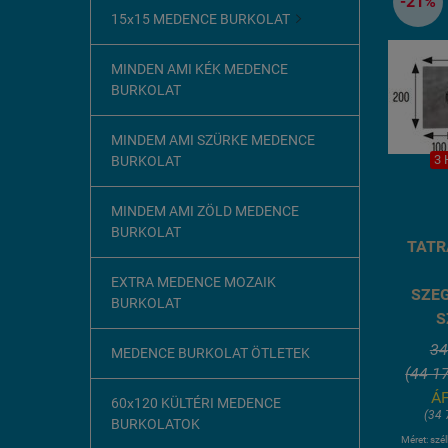
-21%
15x15 MEDENCE BURKOLAT

MINDEN AMI KÉK MEDENCE
BURKOLAT
MINDEM AMI SZÜRKE MEDENCE
3 
BURKOLAT
MINDEM AMI ZÖLD MEDENCE
BURKOLAT
TATR
EXTRA MEDENCE MOZAIK
SZEG
BURKOLAT
S
34
MEDENCE BURKOLAT ÖTLETEK
(44 17
ÁF
60x120 KÜLTÉRI MEDENCE
(34 
BURKOLATOK
Méret: szé