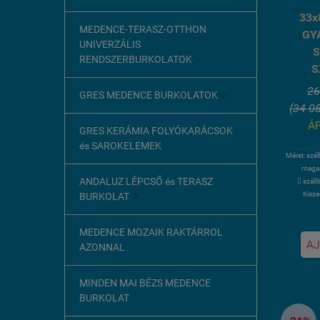
33x
MEDENCE-TERASZ-OTTHON
GY
UNIVERZÁLIS
S
RENDSZERBURKOLATOK

S
26
GRES MEDENCE BURKOLATOK

(34 08
ÁF
GRES KERÁMIA FOLYÓKARÁCSOK
és SAROKELEMEK
Méret: szé
magas
ANDALUZ LÉPCSŐ és TERASZ
 száll
Kisze
BURKOLAT

MEDENCE MOZAIK RAKTÁRROL
AJ
AZONNAL
MINDEN MAI BÉZS MEDENCE
BURKOLAT