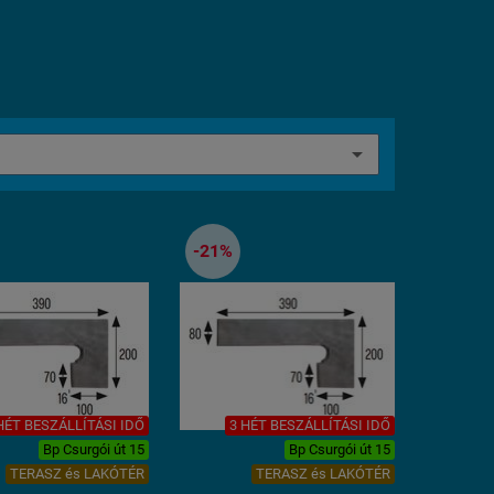
-21%
HÉT BESZÁLLÍTÁSI IDŐ
3 HÉT BESZÁLLÍTÁSI IDŐ
Bp Csurgói út 15
Bp Csurgói út 15
TERASZ és LAKÓTÉR
TERASZ és LAKÓTÉR