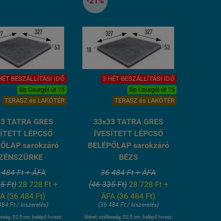
-21%
HÉT BESZÁLLÍTÁSI IDŐ
3 HÉT BESZÁLLÍTÁSI IDŐ
Bp Csurgói út 15
Bp Csurgói út 15
TERASZ és LAKÓTÉR
TERASZ és LAKÓTÉR
33 TATRA GRES
33x33 TATRA GRES
SÍTETT LÉPCSŐ
ÍVESÍTETT LÉPCSŐ
ŐLAP sarokzáró
BELÉPŐLAP sarokzáró
ZÉNSZÜRKE
BÉZS
 484 Ft + ÁFA
36 484 Ft + ÁFA
5 Ft)
28 728 Ft +
(46 335 Ft)
28 728 Ft +
A (36 484 Ft)
ÁFA (36 484 Ft)
484 Ft / kiszerelés)
(36 484 Ft / kiszerelés)
esség: 32,5 cm, belépő hossz:
Méret: széllesség: 32,5 cm, belépő hossz: