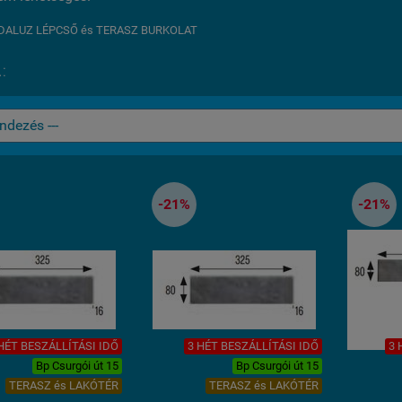
DALUZ LÉPCSŐ és TERASZ BURKOLAT
:
-21%
-21%
HÉT BESZÁLLÍTÁSI IDŐ
3 HÉT BESZÁLLÍTÁSI IDŐ
3 
Bp Csurgói út 15
Bp Csurgói út 15
TERASZ és LAKÓTÉR
TERASZ és LAKÓTÉR