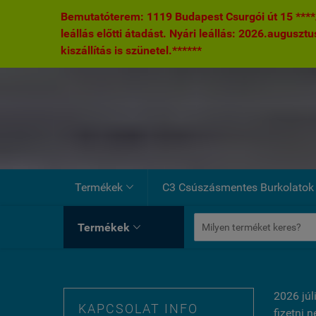
Bemutatóterem: 1119 Budapest Csurgói út 15 ****A
leállás előtti átadást. Nyári leállás: 2026.augusztu
kiszállítás is szünetel.******
Termékek
C3 Csúszásmentes Burkolatok

Termékek

2026 júl
KAPCSOLAT INFO
fizetni 