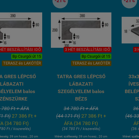
-21%
-21%
HÉT BESZÁLLÍTÁSI IDŐ
3 HÉT BESZÁLLÍTÁSI IDŐ
3 
Bp Csurgói út 15
Bp Csurgói út 15
TERASZ és LAKÓTÉR
TERASZ és LAKÓTÉR
A GRES LÉPCSŐ
TATRA GRES LÉPCSŐ
33x
LÁBAZATI
LÁBAZATI
ÍVE
ÉLYELEM balos
SZEGÉLYELEM balos
BELÉP
ZÉNSZÜRKE
BÉZS
S
 780 Ft + ÁFA
34 780 Ft + ÁFA
36
1 Ft)
27 386 Ft +
(44 171 Ft)
27 386 Ft +
(46 33
A (34 780 Ft)
ÁFA (34 780 Ft)
ÁF
780 Ft / kiszerelés)
(34 780 Ft / kiszerelés)
(36 
llesség: 39 cm hossz., 20 cm
Méret: széllesség: 39 cm hossz., 20 cm
Méret: széll