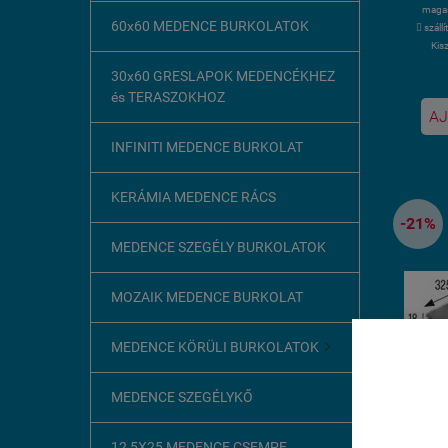
magas
60x60 MEDENCE BURKOLATOK
 száll
Kis
30x60 GRESLAPOK MEDENCÉKHEZ
és TERASZOKHOZ
AJ
INFINITI MEDENCE BURKOLAT
KERÁMIA MEDENCE RÁCS
-21%
MEDENCE SZEGÉLY BURKOLATOK
MOZAIK MEDENCE BURKOLAT
MEDENCE KÖRÜLI BURKOLATOK

Ez az o
3 
MEDENCE SZEGÉLYKŐ
A böngész
szükséges
12,5X25 MEDENCE CSEMPE