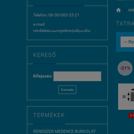

»
AN
Telefon: 06-30-083-33-21
TATRA
e-mail:
rendeles
royalmozaik
hu
kukac
pont
KERESŐ
-21%
Kifejezés:
Keresés
TERMÉKEK
3 
RENDSZER MEDENCE BURKOLAT
