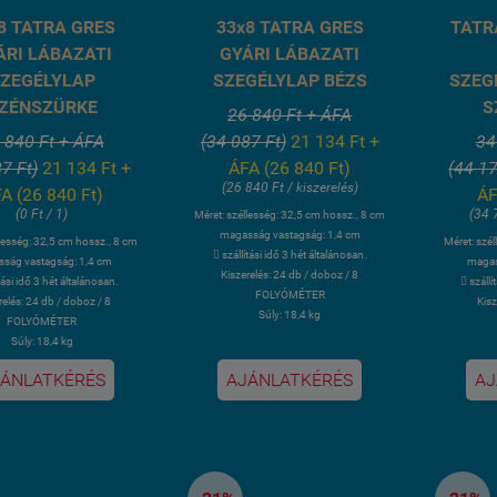
8 TATRA GRES
33x8 TATRA GRES
TATR
ÁRI LÁBAZATI
GYÁRI LÁBAZATI
ZEGÉLYLAP
SZEGÉLYLAP BÉZS
SZEG
ZÉNSZÜRKE
S
26 840 Ft + ÁFA
 840 Ft + ÁFA
(34 087 Ft)
21 134 Ft +
34
7 Ft)
21 134 Ft +
ÁFA (26 840 Ft)
(44 17
(26 840 Ft / kiszerelés)
A (26 840 Ft)
ÁF
(0 Ft / 1)
(34 
Méret: széllesség: 32,5 cm hossz., 8 cm
magasság vastagság: 1,4 cm
llesség: 32,5 cm hossz., 8 cm
Méret: szé
 szállítási idő 3 hét általánosan.
ság vastagság: 1,4 cm
magas
Kiszerelés: 24 db / doboz / 8
ítási idő 3 hét általánosan.
 szállí
FOLYÓMÉTER
relés: 24 db / doboz / 8
Kisz
Súly: 18,4 kg
FOLYÓMÉTER
Súly: 18,4 kg
ÁNLATKÉRÉS
AJÁNLATKÉRÉS
AJ