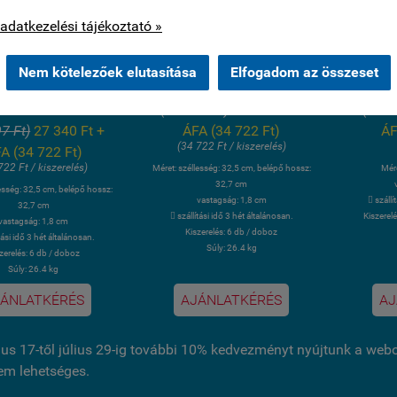
os cookie-kat csak az Ön hozzájárulása után használunk.
33 TATRA GRES
33X33 TATRA GRES
33x
adatkezelési tájékoztató »
TETT ÉLŰ LÉPCSŐ
ÍVESÍTETT ÉLŰ LÉPCSŐ
PAD
BELÉPŐLAP
BELÉPŐLAP BÉZS
S
Nem kötelezőek elutasítása
Elfogadom az összeset
ZÉNSZÜRKE
34 722 Ft + ÁFA
11
 722 Ft + ÁFA
(44 097 Ft)
27 340 Ft +
(14 0
7 Ft)
27 340 Ft +
ÁFA (34 722 Ft)
ÁF
(34 722 Ft / kiszerelés)
A (34 722 Ft)
722 Ft / kiszerelés)
Méret: széllesség: 32,5 cm, belépő hossz:
Mér
32,7 cm
lesség: 32,5 cm, belépő hossz:
vastagság: 1,8 cm
 szállí
32,7 cm
 szállítási idő 3 hét általánosan.
Kiszerel
vastagság: 1,8 cm
Kiszerelés: 6 db / doboz
ítási idő 3 hét általánosan.
Súly: 26.4 kg
zerelés: 6 db / doboz
Súly: 26.4 kg
ÁNLATKÉRÉS
AJÁNLATKÉRÉS
AJ
ius 17-től július 29-ig további 10% kedvezményt nyújtunk a we
nem lehetséges.