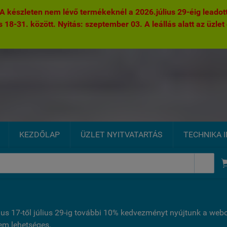
 készleten nem lévő termékeknél a 2026.július 29-éig leadott 
s 18-31. között. Nyitás: szeptember 03. A leállás alatt az üzlet 
KEZDŐLAP
ÜZLET NYITVATARTÁS
TECHNIKA 

ius 17-től július 29-ig további 10% kedvezményt nyújtunk a we
nem lehetséges.