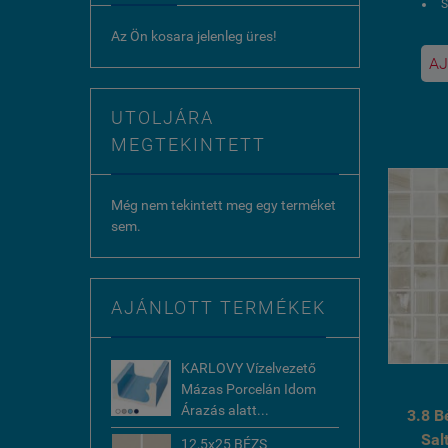
S
Az Ön kosara jelenleg üres!
1
AJ
U
UTOLJÁRA
MEGTEKINTETT
Még nem tekintett meg egy terméket
sem.
AJÁNLOTT TERMÉKEK
KARLOVY Vízelvezető
Mázas Porcelán Idom
Árazás alatt...
3.8 B
Sal
12,5x25 BÉZS