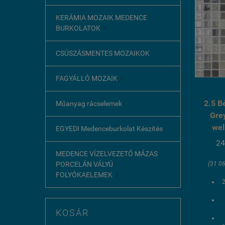
KERÁMIA MOZAIK MEDENCE
BURKOLATOK

CSÚSZÁSMENTES MOZAIKOK
FAGYÁLLÓ MOZAIK

2.5 B
Műanyag rácselemek
Gre
wel
EGYEDI Medenceburkolat Készítés
24
MEDENCE VÍZELVEZETŐ MÁZAS
(31 06
PORCELÁN VÁLYÚ
FOLYÓKAELEMEK

KOSÁR