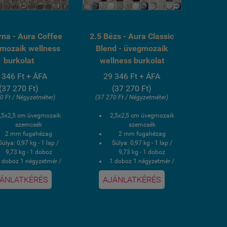
rna - Aura Coffee
2.5 Bézs - Aura Classic
gmozaik wellness
Blend - üvegmozaik
burkolat
wellness burkolat
 346 Ft + ÁFA
29 346 Ft + ÁFA
(37 270 Ft)
(37 270 Ft)
0 Ft / Négyzetméter)
(37 270 Ft / Négyzetméter)
,5x2,5 cm üvegmozaik
2,5x2,5 cm üvegmozaik
szemcsék
szemcsék
2 mm fugahézag
2 mm fugahézag
Súlya: 0,97 kg - 1 lap /
Súlya: 0,97 kg - 1 lap /
9,73 kg - 1 doboz
9,73 kg - 1 doboz
 doboz 1 négyzetmér /
1 doboz 1 négyzetmér /
10 lap
10 lap
ÁNLATKÉRÉS
AJÁNLATKÉRÉS
Hálós kasírozás
Hálós kasírozás
V álló, saválló, lúgálló,
UV álló, saválló, lúgálló,
fagyálló wellness
fagyálló wellness
medence üvegmozaik
medence üvegmozaik
burkolat
burkolat