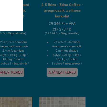
zs - Edna Elegant
2.5 Bézs - Edna Coffee -
d - üvegmozaik
üvegmozaik wellness
lness burkolat
burkolat
 346 Ft + ÁFA
29 346 Ft + ÁFA
(37 270 Ft)
(37 270 Ft)
0 Ft / Négyzetméter)
(37 270 Ft / Négyzetméter)
2,5x2,5 cm domború
2,5x2,5 cm domború
üvegmozaik szemcsék
üvegmozaik szemcsék
2 mm fugahézag
2 mm fugahézag
Súlya: 1,05 kg - 1 lap /
Súlya: 1,05 kg - 1 lap /
10,5 kg - 1 doboz
10,5 kg - 1 doboz
 doboz 1 négyzetmér /
1 doboz 1 négyzetmér /
10 lap
10 lap
ÁNLATKÉRÉS
AJÁNLATKÉRÉS
Hálós kasírozás
Hálós kasírozás
V álló, saválló, lúgálló,
UV álló, saválló, lúgálló,
fagyálló wellness
fagyálló wellness
medence üvegmozaik
medence üvegmozaik
burkolat
burkolat