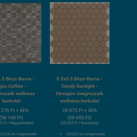
.5 Bézs-Barna -
3.5x3.5 Bézs-Barna -
ijou Coffee -
Candy Sunlight -
mozaik wellness
Hexagon üvegmozaik
burkolat
wellness burkolat
 276 Ft + ÁFA
28 075 Ft + ÁFA
(98 140 Ft)
(35 655 Ft)
0 Ft / Négyzetméter)
(35 655 Ft / Kiszerelés)
,2x2,5 cm üvegmozaik
3,5x3,5 cm üvegmozaik