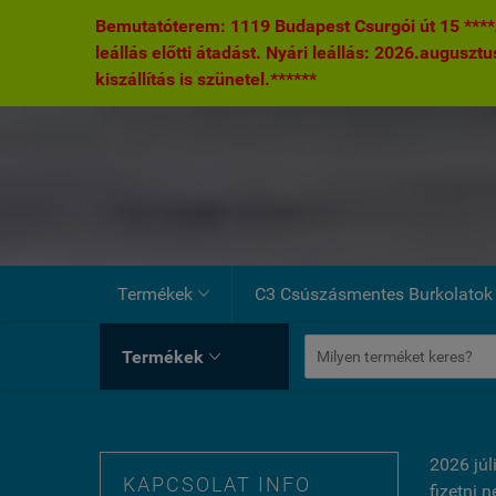
Bemutatóterem: 1119 Budapest Csurgói út 15 ****A
leállás előtti átadást. Nyári leállás: 2026.augusztu
kiszállítás is szünetel.******
Termékek
C3 Csúszásmentes Burkolatok

Termékek

2026 júl
KAPCSOLAT INFO
fizetni 