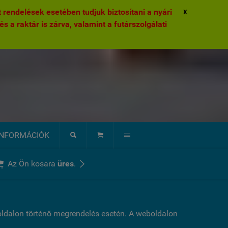
rendelések esetében tudjuk biztosítani a nyári
X
és a raktár is zárva, valamint a futárszolgálati
INFORMÁCIÓK





Az Ön kosara
üres
.
boldalon történő megrendelés esetén. A weboldalon