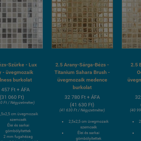
ézs-Szürke - Lux
2.5 Arany-Sárga-Bézs -
2.5 
y - üvegmozaik
Titanium Sahara Brush -
O
lness burkolat
üvegmozaik medence
üveg
burkolat
 457 Ft + ÁFA
(31 060 Ft)
32 780 Ft + ÁFA
32
0 Ft / Négyzetméter)
(41 630 Ft)
(41 630 Ft / Négyzetméter)
(40 99
2,5x2,5 cm üvegmozaik
szemcsék
2,5x2,5 cm üvegmozaik
2
Élei és sarkai
szemcsék
gömbölyítettek
Élei és sarkai
2 mm fugahézag
gömbölyítettek