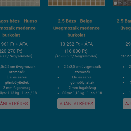
lágos bézs - Hueso
2.5 Bézs - Beige -
2.5 Ba
gmozaik medence
üvegmozaik medence
- üve
burkolat
burkolat
 961 Ft + ÁFA
13 252 Ft + ÁFA
29
(20 270 Ft)
(16 830 Ft)
0 Ft / Négyzetméter)
(16 830 Ft / Négyzetméter)
(37 27
2,5x2,5 cm üvegmozaik
2,5x2,5 cm üvegmozaik
2
szemcsék
szemcsék
Élei és sarkai
Élei és sarkai
gömbölyítettek
gömbölyítettek
2 mm fugahézag
2 mm fugahézag
lya: 1,13 kg - 1 lap / 18
Súlya: 1,13 kg - 1 lap / 18
1
kg - 1 doboz
kg - 1 doboz
ÁNLATKÉRÉS
AJÁNLATKÉRÉS
AJ
 doboz 2 négyzetmér /
1 doboz 2 négyzetmér /
16 lap
16 lap
U
PVC poliuretán
PVC poliuretán
ponthegesztéses
ponthegesztéses
kasírozás
kasírozás
V álló, saválló, lúgálló,
UV álló, saválló, lúgálló,