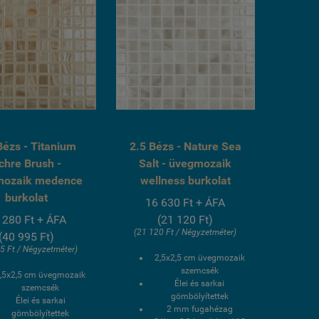
Bézs - Titanium
2.5 Bézs - Nature Sea
chre Brush -
Salt - üvegmozaik
mozaik medence
wellness burkolat
burkolat
16 630 Ft + ÁFA
 280 Ft + ÁFA
(21 120 Ft)
(21 120 Ft / Négyzetméter)
(40 995 Ft)
5 Ft / Négyzetméter)
2,5x2,5 cm üvegmozaik
szemcsék
,5x2,5 cm üvegmozaik
Élei és sarkai
szemcsék
gömbölyítettek
Élei és sarkai
2 mm fugahézag
gömbölyítettek