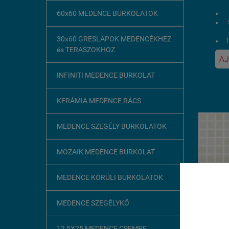
60x60 MEDENCE BURKOLATOK
30x60 GRESLAPOK MEDENCÉKHEZ
1
és TERASZOKHOZ
AJ
U
INFINITI MEDENCE BURKOLAT
KERÁMIA MEDENCE RÁCS
MEDENCE SZEGÉLY BURKOLATOK
MOZAIK MEDENCE BURKOLAT
MEDENCE KÖRÜLI BURKOLATOK

Ez az o
MEDENCE SZEGÉLYKŐ
A böngész
szükséges
12,5X25 MEDENCE CSEMPE