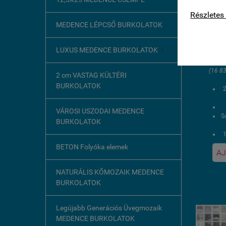
kapcsolat
2.5 Béz
Részletes 
üveg
MEDENCE LÉPCSŐ BURKOLATOK
13
LUXUS MEDENCE BURKOLATOK

(16 83
2 cm VASTAG KÜLTÉRI
BURKOLATOK
VÁROSI USZODAI MEDENCE
Sú
BURKOLATOK
1
BETON Folyóka elemek
AJ
U
NATURÁLIS KŐMOZAIK MEDENCE
BURKOLATOK
Legújabb Generációs Üvegmozaik
MEDENCE BURKOLATOK