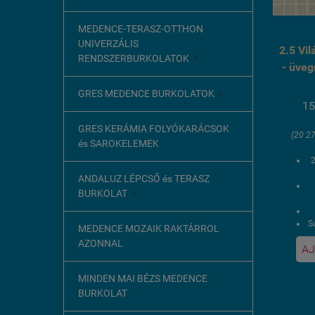
MEDENCE-TERASZ-OTTHON
UNIVERZÁLIS
2.5 Vi
RENDSZERBURKOLATOK

- üve
GRES MEDENCE BURKOLATOK

15
GRES KERÁMIA FOLYÓKARÁCSOK
(20 27
és SAROKELEMEK
ANDALUZ LÉPCSŐ és TERASZ
BURKOLAT

Sú
MEDENCE MOZAIK RAKTÁRROL
AZONNAL
AJ
1
MINDEN MAI BÉZS MEDENCE
BURKOLAT
U