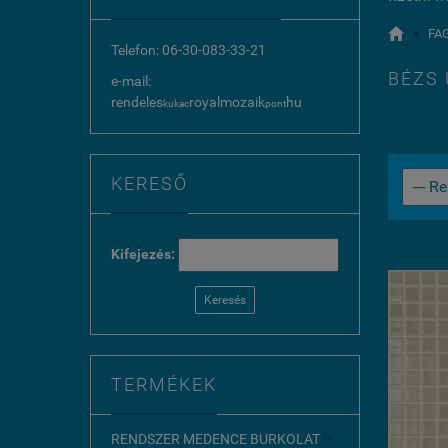

»
FA
Telefon: 06-30-083-33-21
BÉZS
e-mail:
rendeles
royalmozaik
hu
kukac
pont
KERESŐ
Kifejezés:
Keresés
TERMÉKEK
RENDSZER MEDENCE BURKOLAT
