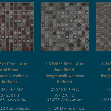
fagyálló wellness
fagyálló wellness
medence üvegmozaik
medence üvegmozaik
burkolat
burkolat
ézs-Piros - Aura
2.5 Fehér-Bézs - Aura
1.2x2
oral Blend -
Nude Blend -
B
mozaik wellness
üvegmozaik wellness
üveg
burkolat
burkolat
 346 Ft + ÁFA
29 346 Ft + ÁFA
77
(37 270 Ft)
(37 270 Ft)
0 Ft / Négyzetméter)
(37 270 Ft / Négyzetméter)
(98 14
2,5x2,5 cm üvegmozaik
2,5x2,5 cm üvegmozaik
1