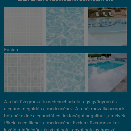
Fusion
A fehér üvegmozaik medenceburkolat egy gyönyörű és
elegáns megoldás a medencéhez. A fehér mozaikcsempek
hófehér színe eleganciát és tisztaságot sugallnak, amelyek
tökéletesen illenek a medencébe. Ezek az üvegmozaikok
kiváló minőségűek és vízállóak, fagyállóak így hosszú