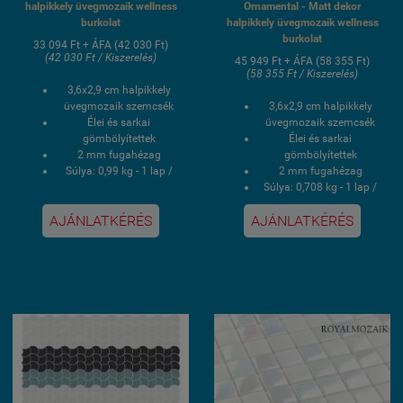
halpikkely üvegmozaik wellness
Ornamental - Matt dekor
burkolat
halpikkely üvegmozaik wellness
burkolat
33 094 Ft + ÁFA (42 030 Ft)
(42 030 Ft / Kiszerelés)
45 949 Ft + ÁFA (58 355 Ft)
(58 355 Ft / Kiszerelés)
3,6x2,9 cm halpikkely
üvegmozaik szemcsék
3,6x2,9 cm halpikkely
Élei és sarkai
üvegmozaik szemcsék
gömbölyítettek
Élei és sarkai
2 mm fugahézag
gömbölyítettek
Súlya: 0,99 kg - 1 lap /
2 mm fugahézag
9,93 kg - 1 doboz
Súlya: 0,708 kg - 1 lap /
1 doboz 0,87 négyzetmér
7,08 kg - 1 doboz
AJÁNLATKÉRÉS
AJÁNLATKÉRÉS
/ 10 lap
1 doboz 0,82 négyzetmér
Hálós kasírozás
/ 10 lap
UV álló, saválló, lúgálló,
Hálós kasírozás
fagyálló wellness
UV álló, saválló, lúgálló,
medence üvegmozaik
fagyálló wellness
burkolat
medence üvegmozaik
burkolat