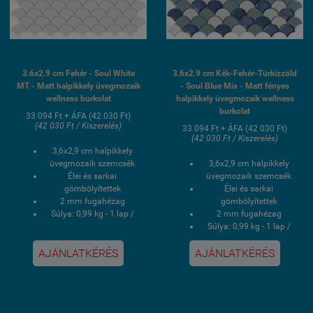
3.6x2.9 cm Fehér - Soul White
3.6x2.9 cm Kék-Fehér-Türkizzöld
MT - Matt halpikkely üvegmozaik
- Soul Blue Mix - Matt fényes
wellness burkolat
halpikkely üvegmozaik wellness
burkolat
33 094 Ft + ÁFA (42 030 Ft)
(42 030 Ft / Kiszerelés)
33 094 Ft + ÁFA (42 030 Ft)
(42 030 Ft / Kiszerelés)
3,6x2,9 cm halpikkely
üvegmozaik szemcsék
3,6x2,9 cm halpikkely
Élei és sarkai
üvegmozaik szemcsék
gömbölyítettek
Élei és sarkai
2 mm fugahézag
gömbölyítettek
Súlya: 0,99 kg - 1 lap /
2 mm fugahézag
9,93 kg - 1 doboz
Súlya: 0,99 kg - 1 lap /
1 doboz 0,87 négyzetmér
9,93 kg - 1 doboz
AJÁNLATKÉRÉS
AJÁNLATKÉRÉS
/ 10 lap
1 doboz 0,87 négyzetmér
Hálós kasírozás
/ 10 lap
UV álló, saválló, lúgálló,
Hálós kasírozás
fagyálló wellness
UV álló, saválló, lúgálló,
medence üvegmozaik
fagyálló wellness