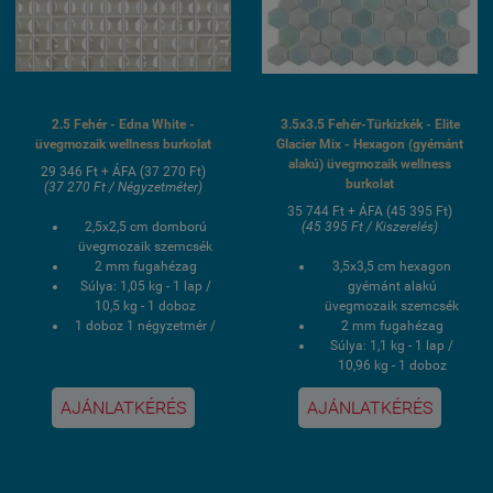
2.5 Fehér - Edna White -
3.5x3.5 Fehér-Türkizkék - Elite
üvegmozaik wellness burkolat
Glacier Mix - Hexagon (gyémánt
alakú) üvegmozaik wellness
29 346 Ft + ÁFA (37 270 Ft)
burkolat
(37 270 Ft / Négyzetméter)
35 744 Ft + ÁFA (45 395 Ft)
2,5x2,5 cm domború
(45 395 Ft / Kiszerelés)
üvegmozaik szemcsék
2 mm fugahézag
3,5x3,5 cm hexagon
Súlya: 1,05 kg - 1 lap /
gyémánt alakú
10,5 kg - 1 doboz
üvegmozaik szemcsék
1 doboz 1 négyzetmér /
2 mm fugahézag
10 lap
Súlya: 1,1 kg - 1 lap /
Hálós kasírozás
10,96 kg - 1 doboz
UV álló, saválló, lúgálló,
1 doboz 0,87 négyzetmér
AJÁNLATKÉRÉS
AJÁNLATKÉRÉS
fagyálló wellness
/ 10 lap
medence üvegmozaik
Hálós kasírozás
burkolat
UV álló, saválló, lúgálló,
fagyálló wellness
medence üvegmozaik