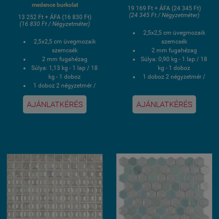
medence burkolat
19 169 Ft + ÁFA (24 345 Ft)
(24 345 Ft / Négyzetméter)
13 252 Ft + ÁFA (16 830 Ft)
(16 830 Ft / Négyzetméter)
2,5x2,5 cm üvegmozaik
2,5x2,5 cm üvegmozaik
szemcsék
szemcsék
2 mm fugahézag
2 mm fugahézag
Súlya: 0,90 kg - 1 lap / 18
Súlya: 1,13 kg - 1 lap / 18
kg - 1 doboz
kg - 1 doboz
1 doboz 2 négyzetmér /
1 doboz 2 négyzetmér /
20 lap
16 lap
Hálós kasírozás
AJÁNLATKÉRÉS
AJÁNLATKÉRÉS
Hálós kasírozás
UV álló, saválló, lúgálló,
UV álló, saválló, lúgálló,
fagyálló wellness
fagyálló wellness
medence üvegmozaik
medence üvegmozaik
burkolat
burkolat