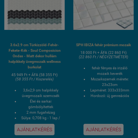
3.6x2.9 cm Türkizzöld-Fehér-
SPH IBIZA fehér prémium mozaik
Fekete-Kék - Soul Composicion
18 000 Ft + ÁFA (22 860 Ft)
Ondas - Matt dekor hullám
(22 860 Ft / NÉGYZETMÉTER)
halpikkely üvegmozaik wellness
burkolat
fehér fényes és irizáló
mozaik keverék
45 949 Ft + ÁFA (58 355 Ft)
(58 355 Ft / Kiszerelés)
Mozaikszemek mérete:
23x23cm
3,6x2,9 cm halpikkely
Lapméret: 333x333mm
üvegmozaik szemcsék
Hordozó: új genreációs
Élei és sarkai
PVC pontok
gömbölyítettek
Dobozolás: 2m2=18 lap
2 mm fugahézag
(csak egész doboztra
Súlya: 0,708 kg - 1 lap /
rendelhető)
7,08 kg - 1 doboz
Szállítási idő: 2-3
AJÁNLATKÉRÉS
AJÁNLATKÉRÉS
1 doboz 0,82 négyzetmér
hét
/ 10 lap