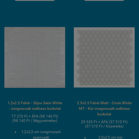
UV álló, saválló, lúgálló,
fagyálló wellness
fagyálló wellness
medence üvegmozaik
medence üvegmozaik
burkolat
burkolat
1.2x2.5 Fehér - Bijou Satin White
2.5x2.5 Fehér Matt - Circle White
- üvegmozaik wellness burkolat
MT - Kör üvegmozaik wellness
burkolat
77 276 Ft + ÁFA (98 140 Ft)
(98 140 Ft / Négyzetméter)
29 535 Ft + ÁFA (37 510 Ft)
(37 510 Ft / Kiszerelés)
1,2x2,5 cm üvegmozaik
szemcsék
2,5x2,5 cm kör