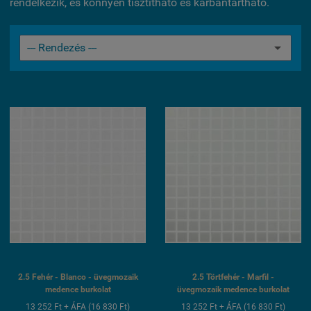
rendelkezik, és könnyen tisztítható és karbantartható.
2.5 Fehér - Blanco - üvegmozaik
2.5 Törtfehér - Marfil -
medence burkolat
üvegmozaik medence burkolat
13 252 Ft + ÁFA (16 830 Ft)
13 252 Ft + ÁFA (16 830 Ft)