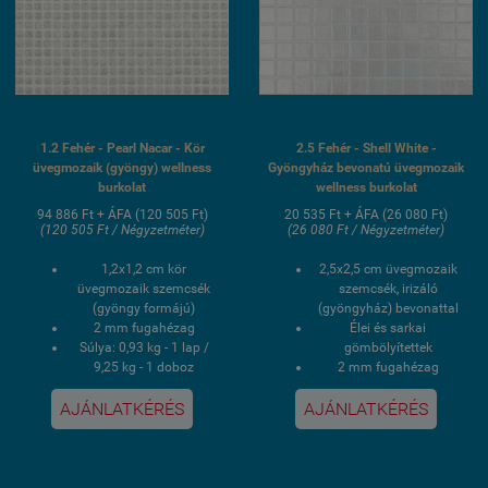
1.2 Fehér - Pearl Nacar - Kör
2.5 Fehér - Shell White -
üvegmozaik (gyöngy) wellness
Gyöngyház bevonatú üvegmozaik
burkolat
wellness burkolat
94 886 Ft + ÁFA (120 505 Ft)
20 535 Ft + ÁFA (26 080 Ft)
(120 505 Ft / Négyzetméter)
(26 080 Ft / Négyzetméter)
1,2x1,2 cm kör
2,5x2,5 cm üvegmozaik
üvegmozaik szemcsék
szemcsék, irizáló
(gyöngy formájú)
(gyöngyház) bevonattal
2 mm fugahézag
Élei és sarkai
Súlya: 0,93 kg - 1 lap /
gömbölyítettek
9,25 kg - 1 doboz
2 mm fugahézag
1 doboz 1 négyzetmér /
Súlya: 0,9 kg - 1 lap / 18
AJÁNLATKÉRÉS
AJÁNLATKÉRÉS
10 lap
kg - 1 doboz
Hálós kasírozás
1 doboz 2 négyzetmér /
UV álló, saválló, lúgálló,
20 lap
fagyálló wellness
Hálós kasírozás
medence üvegmozaik
UV álló, saválló, lúgálló,