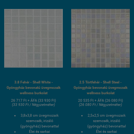
burkolat
fagyálló wellness
medence üvegmozaik
burkolat
3.8 Fehér - Shell White -
2.5 Törtfehér - Shell Steel -
Gyöngyház bevonatú üvegmozaik
Gyöngyház bevonatú üvegmozaik
wellness burkolat
wellness burkolat
26 717 Ft + ÁFA (33 930 Ft)
20 535 Ft + ÁFA (26 080 Ft)
(33 930 Ft / Négyzetméter)
(26 080 Ft / Négyzetméter)
3,8x3,8
cm üvegmozaik
2,5x2,5 cm üvegmozaik
szemcsék, irizáló
szemcsék, irizáló
(gyöngyház) bevonattal
(gyöngyház) bevonattal
Élei és sarkai
Élei és sarkai