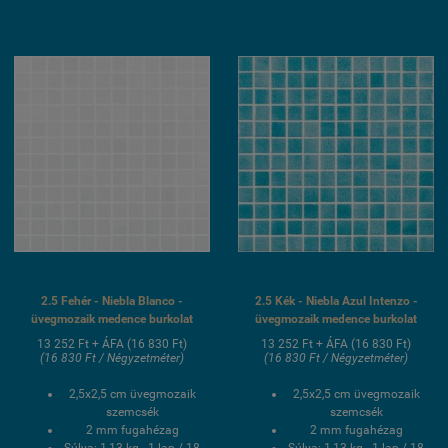
medence üvegmozaik
medence üvegmozaik
burkolat
burkolat
2.5 Fehér - Niebla Blanco -
2.5 Kék - Niebla Azul Intenzo -
üvegmozaik medence burkolat
üvegmozaik medence burkolat
13 252 Ft + ÁFA (16 830 Ft)
13 252 Ft + ÁFA (16 830 Ft)
(16 830 Ft / Négyzetméter)
(16 830 Ft / Négyzetméter)
2,5x2,5 cm üvegmozaik
2,5x2,5 cm üvegmozaik
szemcsék
szemcsék
2 mm fugahézag
2 mm fugahézag