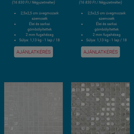
(16 830 Ft / Négyzetméter)
(16 830 Ft / Négyzetméter)
2,5x2,5 cm üvegmozaik
2,5x2,5 cm üvegmozaik
szemcsék
szemcsék
Élei és sarkai
Élei és sarkai
gömbölyítettek
gömbölyítettek
2 mm fugahézag
2 mm fugahézag
Súlya: 1,13 kg - 1 lap / 18
Súlya: 1,13 kg - 1 lap / 18
kg - 1 doboz
kg - 1 doboz
1 doboz 2 négyzetmér /
1 doboz 2 négyzetmér /
AJÁNLATKÉRÉS
AJÁNLATKÉRÉS
16 lap
16 lap
PVC poliuretán
PVC poliuretán
ponthegesztéses
ponthegesztéses
kasírozás
kasírozás
UV álló, saválló, lúgálló,
UV álló, saválló, lúgálló,
fagyálló wellness
fagyálló wellness
medence üvegmozaik
medence üvegmozaik
burkolat
burkolat