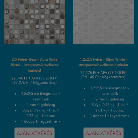
2.5 Fehér-Bézs - Aura Nude
1.2x2.5 Fehér - Bijou White -
Blend - üvegmozaik wellness
üvegmozaik wellness burkolat
burkolat
77 276 Ft + ÁFA (98 140 Ft)
(98 140 Ft / Négyzetméter)
29 346 Ft + ÁFA (37 270 Ft)
(37 270 Ft / Négyzetméter)
1,2x2,5 cm üvegmozaik
2,5x2,5 cm üvegmozaik
szemcsék
szemcsék
2 mm fugahézag
2 mm fugahézag
Súlya: 0,96 kg - 1 lap /
Súlya: 0,97 kg - 1 lap /
9,61 kg - 1 doboz
9,73 kg - 1 doboz
1 doboz 1 négyzetmér /
1 doboz 1 négyzetmér /
10 lap
10 lap
Hálós kasírozás
AJÁNLATKÉRÉS
AJÁNLATKÉRÉS
Hálós kasírozás
UV álló, saválló, lúgálló,