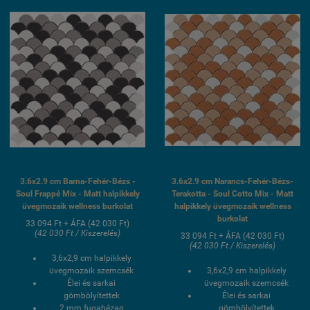
burkolat
medence üvegmozaik
burkolat
3.6x2.9 cm Barna-Fehér-Bézs -
3.6x2.9 cm Narancs-Fehér-Bézs-
Soul Frappé Mix - Matt halpikkely
Terakotta - Soul Cotto Mix - Matt
üvegmozaik wellness burkolat
halpikkely üvegmozaik wellness
burkolat
33 094 Ft + ÁFA (42 030 Ft)
(42 030 Ft / Kiszerelés)
33 094 Ft + ÁFA (42 030 Ft)
(42 030 Ft / Kiszerelés)
3,6x2,9 cm halpikkely
üvegmozaik szemcsék
3,6x2,9 cm halpikkely
Élei és sarkai
üvegmozaik szemcsék
gömbölyítettek
Élei és sarkai
2 mm fugahézag
gömbölyítettek