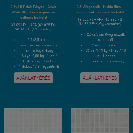
2.5x2.5 Fehér Fényes - Circle
2.5 Világoskék - Niebla Niza -
White BR - Kör üvegmozaik
üvegmozaik medence burkolat
wellness burkolat
13 252 Ft + ÁFA (16 830 Ft)
(16 830 Ft / Négyzetméter)
33 091 Ft + ÁFA (42 025 Ft)
(42 025 Ft / Kiszerelés)
2,5x2,5 cm üvegmozaik
2,5x2,5 cm kör
szemcsék
üvegmozaik szemcsék
2 mm fugahézag
2 mm fugahézag
Súlya: 1,13 kg - 1 lap / 18
Súlya: 0,88 kg - 1 lap /
kg - 1 doboz
11,4075 kg - 1 doboz
1 doboz 2 négyzetmér /
1 doboz 1,19 négyzetmér
16 lap
/ 13 lap
Hálós kasírozás
AJÁNLATKÉRÉS
AJÁNLATKÉRÉS
Hálós kasírozás
UV álló, saválló, lúgálló,
UV álló, saválló, lúgálló,
fagyálló wellness
fagyálló wellness
medence üvegmozaik
medence üvegmozaik
burkolat
burkolat