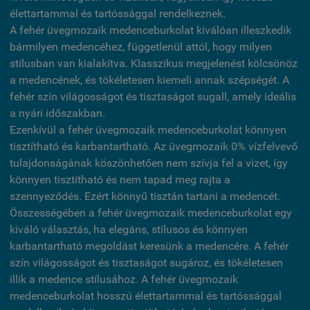
élettartammal és tartóssággal rendelkeznek.
A fehér üvegmozaik medenceburkolat kiválóan illeszkedik
bármilyen medencéhez, függetlenül attól, hogy milyen
stílusban van kialakítva. Klasszikus megjelenést kölcsönöz
a medencének, és tökéletesen kiemeli annak szépségét. A
fehér szín világosságot és tisztaságot sugall, amely ideális
a nyári időszakban.
Ezenkívül a fehér üvegmozaik medenceburkolat könnyen
tisztítható és karbantartható. Az üvegmozaik 0% vízfelvevő
tulajdonságának köszönhetően nem szívja fel a vizet, így
könnyen tisztítható és nem tapad meg rajta a
szennyeződés. Ezért könnyű tisztán tartani a medencét.
Összességében a fehér üvegmozaik medenceburkolat egy
kiváló választás, ha elegáns, stílusos és könnyen
karbantartható megoldást keresünk a medencére. A fehér
szín világosságot és tisztaságot sugároz, és tökéletesen
illik a medence stílusához. A fehér üvegmozaik
medenceburkolat hosszú élettartammal és tartóssággal