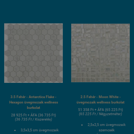
UV álló, saválló, lúgálló,
Hálós kasírozás
fagyálló wellness
UV álló, saválló, lúgálló,
medence üvegmozaik
fagyálló wellness
burkolat
medence üvegmozaik
burkolat
3.5 Fehér - Antarctica Flake -
2.5 Fehér - Moon White -
Hexagon üvegmozaik wellness
üvegmozaik wellness burkolat
burkolat
51 358 Ft + ÁFA (65 225 Ft)
(65 225 Ft / Négyzetméter)
28 925 Ft + ÁFA (36 735 Ft)
(36 735 Ft / Kiszerelés)
2,5x2,5 cm üvegmozaik
3,5x3,5 cm üvegmozaik
szemcsék