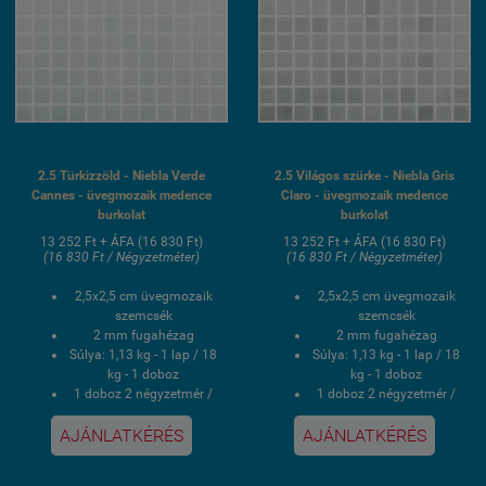
2.5 Türkizzöld - Niebla Verde
2.5 Világos szürke - Niebla Gris
Cannes - üvegmozaik medence
Claro - üvegmozaik medence
burkolat
burkolat
13 252 Ft + ÁFA (16 830 Ft)
13 252 Ft + ÁFA (16 830 Ft)
(16 830 Ft / Négyzetméter)
(16 830 Ft / Négyzetméter)
2,5x2,5 cm üvegmozaik
2,5x2,5 cm üvegmozaik
szemcsék
szemcsék
2 mm fugahézag
2 mm fugahézag
Súlya: 1,13 kg - 1 lap / 18
Súlya: 1,13 kg - 1 lap / 18
kg - 1 doboz
kg - 1 doboz
1 doboz 2 négyzetmér /
1 doboz 2 négyzetmér /
16 lap
16 lap
AJÁNLATKÉRÉS
AJÁNLATKÉRÉS
Hálós kasírozás
Hálós kasírozás
UV álló, saválló, lúgálló,
UV álló, saválló, lúgálló,
fagyálló wellness
fagyálló wellness