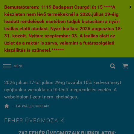
Bemutatóterem: 1119 Budapest Csurgói út 15 ****A
X
készleten nem lévő termékeknél a 2026.július 29-éig
leadott rendelések esetében tudjuk biztosítani a nyári
leállás előtti átadást. Nyári leállás: 2026.augusztus 18-
31. között. Nyitás: szeptember 03. A leállás alatt az
üzlet és a raktár is zárva, valamint a futárszolgálati
kiszállítás is szünetel.******


MENÜ
2026 július 17-től július 29-ig további 10% kedvezményt
nyújtunk a weboldalon történő megrendelés esetén. A
weboldalon fizetni nem lehetséges.

»
FAGYÁLLÓ MOZAIK
FEHÉR ÜVEGMOZAIK:
2X2 FEHÉR ÜVEGMOZAIK BURKOLATOK: