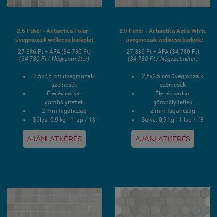
2.5 Fehér - Antarctica Polar -
2.5 Fehér - Antarctica Astra White
üvegmozaik wellness burkolat
- üvegmozaik wellness burkolat
27 386 Ft + ÁFA (34 780 Ft)
27 386 Ft + ÁFA (34 780 Ft)
(34 780 Ft / Négyzetméter)
(34 780 Ft / Négyzetméter)
2,5x2,5 cm üvegmozaik
2,5x2,5 cm üvegmozaik
szemcsék
szemcsék
Élei és sarkai
Élei és sarkai
gömbölyítettek
gömbölyítettek
2 mm fugahézag
2 mm fugahézag
Súlya: 0,9 kg - 1 lap / 18
Súlya: 0,9 kg - 1 lap / 18
kg - 1 doboz
kg - 1 doboz
1 doboz 2 négyzetmér /
1 doboz 2 négyzetmér /
AJÁNLATKÉRÉS
AJÁNLATKÉRÉS
20 lap
20 lap
Hálós kasírozás
Hálós kasírozás
UV álló, saválló, lúgálló,
UV álló, saválló, lúgálló,
fagyálló wellness
fagyálló wellness
medence üvegmozaik
medence üvegmozaik
burkolat
burkolat