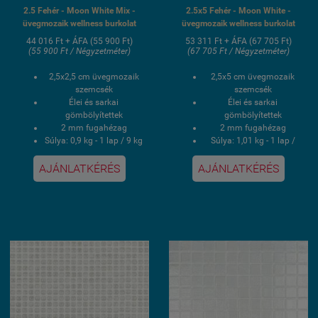
2.5 Fehér - Moon White Mix -
2.5x5 Fehér - Moon White -
üvegmozaik wellness burkolat
üvegmozaik wellness burkolat
44 016 Ft + ÁFA (55 900 Ft)
53 311 Ft + ÁFA (67 705 Ft)
(55 900 Ft / Négyzetméter)
(67 705 Ft / Négyzetméter)
2,5x2,5 cm üvegmozaik
2,5x5 cm üvegmozaik
szemcsék
szemcsék
Élei és sarkai
Élei és sarkai
gömbölyítettek
gömbölyítettek
2 mm fugahézag
2 mm fugahézag
Súlya: 0,9 kg - 1 lap / 9 kg
Súlya: 1,01 kg - 1 lap /
- 1 doboz
10,125 kg - 1 doboz
1 doboz 2 négyzetmér /
1 doboz 1 négyzetmér /
AJÁNLATKÉRÉS
AJÁNLATKÉRÉS
10 lap
10 lap
Hálós kasírozás
Hálós kasírozás
UV álló, saválló, lúgálló,
UV álló, saválló, lúgálló,
fagyálló wellness
fagyálló wellness
medence üvegmozaik
medence üvegmozaik
burkolat
burkolat