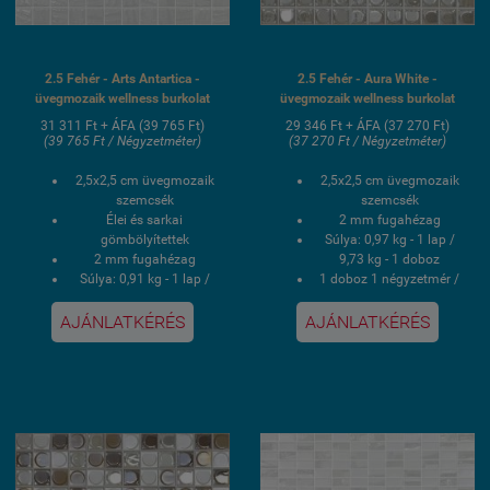
2.5 Fehér - Arts Antartica -
2.5 Fehér - Aura White -
üvegmozaik wellness burkolat
üvegmozaik wellness burkolat
31 311 Ft + ÁFA (39 765 Ft)
29 346 Ft + ÁFA (37 270 Ft)
(39 765 Ft / Négyzetméter)
(37 270 Ft / Négyzetméter)
2,5x2,5 cm üvegmozaik
2,5x2,5 cm üvegmozaik
szemcsék
szemcsék
Élei és sarkai
2 mm fugahézag
gömbölyítettek
Súlya: 0,97 kg - 1 lap /
2 mm fugahézag
9,73 kg - 1 doboz
Súlya: 0,91 kg - 1 lap /
1 doboz 1 négyzetmér /
9,125 kg - 1 doboz
10 lap
1 doboz 1 négyzetmér /
Hálós kasírozás
AJÁNLATKÉRÉS
AJÁNLATKÉRÉS
10 lap
UV álló, saválló, lúgálló,
Hálós kasírozás
fagyálló wellness
UV álló, saválló, lúgálló,
medence üvegmozaik
fagyálló wellness
burkolat
medence üvegmozaik
burkolat