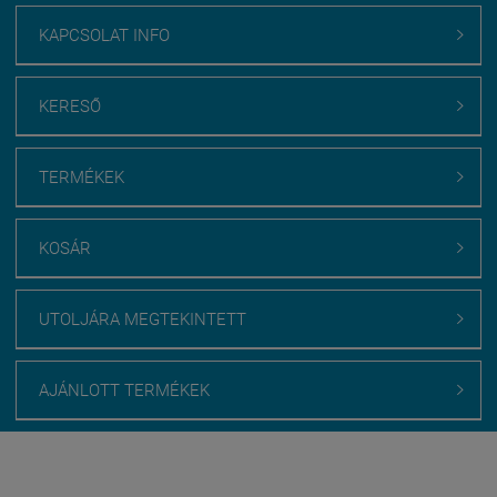
KAPCSOLAT INFO

KERESŐ

TERMÉKEK

KOSÁR

UTOLJÁRA MEGTEKINTETT

AJÁNLOTT TERMÉKEK

Webáruház értékelés
medenceburkolatok.hu