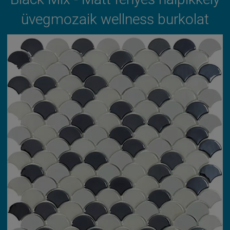
üvegmozaik wellness burkolat