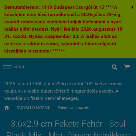
Bemutatóterem: 1119 Budapest Csurgói út 15 ****A
X
készleten nem lévő termékeknél a 2026.július 29-éig
leadott rendelések esetében tudjuk biztosítani a nyári
leállás előtti átadást. Nyári leállás: 2026.augusztus 18-
31. között. Nyitás: szeptember 03. A leállás alatt az
üzlet és a raktár is zárva, valamint a futárszolgálati
kiszállítás is szünetel.******


MENÜ
2026 július 17-től július 29-ig további 10% kedvezményt
nyújtunk a weboldalon történő megrendelés esetén. A
weboldalon fizetni nem lehetséges.

»
FAGYÁLLÓ MOZAIK
»
Fehér üvegmozaik
3.6x2.9 cm Fekete-Fehér - Soul
Black Mix - Matt fényes halpikkely