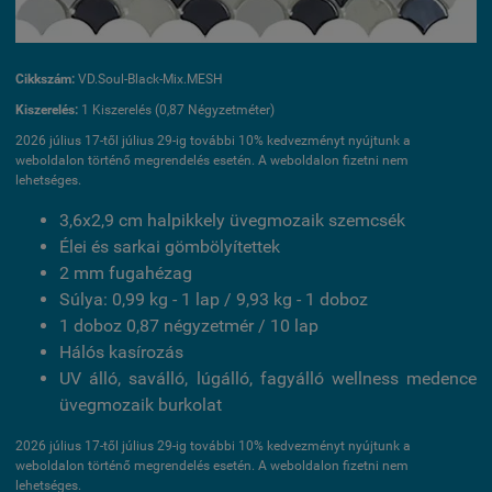
Cikkszám:
VD.Soul-Black-Mix.MESH
Kiszerelés:
1 Kiszerelés (0,87 Négyzetméter)
2026 július 17-től július 29-ig további 10% kedvezményt nyújtunk a
weboldalon történő megrendelés esetén. A weboldalon fizetni nem
lehetséges.
3,6x2,9 cm halpikkely üvegmozaik szemcsék
Élei és sarkai gömbölyítettek
2 mm fugahézag
Súlya: 0,99 kg - 1 lap / 9,93 kg - 1 doboz
1 doboz 0,87 négyzetmér / 10 lap
Hálós kasírozás
UV álló, saválló, lúgálló, fagyálló wellness medence
üvegmozaik burkolat
2026 július 17-től július 29-ig további 10% kedvezményt nyújtunk a
weboldalon történő megrendelés esetén. A weboldalon fizetni nem
lehetséges.