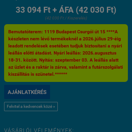
33 094 Ft + ÁFA (42 030 Ft)
(42 030 Ft / Kiszerelés)
Bemutatóterem: 1119 Budapest Csurgói út 15 ****A
készleten nem lévő termékeknél a 2026.július 29-éig
leadott rendelések esetében tudjuk biztosítani a nyári
leállás előtti átadást. Nyári leállás: 2026.augusztus
18-31. között. Nyitás: szeptember 03. A leállás alatt
az üzlet és a raktár is zárva, valamint a futárszolgálati
kiszállítás is szünetel.******
AJÁNLATKÉRÉS
Felvitel a kedvencek közé »
VÁSÁRLÓI VÉLEMÉNYEK: