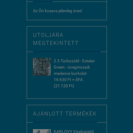
Az Ön kosara jelenleg üres!
UTOLJÁRA
MEGTEKINTETT
2.5 Türkizzöld - Estelar
Green - üvegmozaik
medence burkolat
16 630 Ft + ÁFA
(21 120 Ft)
AJÁNLOTT TERMÉKEK
KARLOVY Vízelvezető