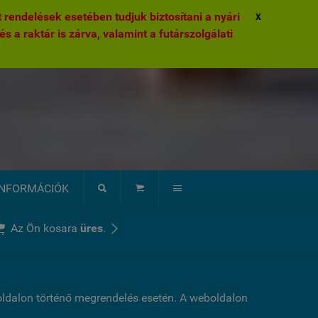
rendelések esetében tudjuk biztosítani a nyári
X
és a raktár is zárva, valamint a futárszolgálati
INFORMÁCIÓK





Az Ön kosara
üres
.
boldalon történő megrendelés esetén. A weboldalon