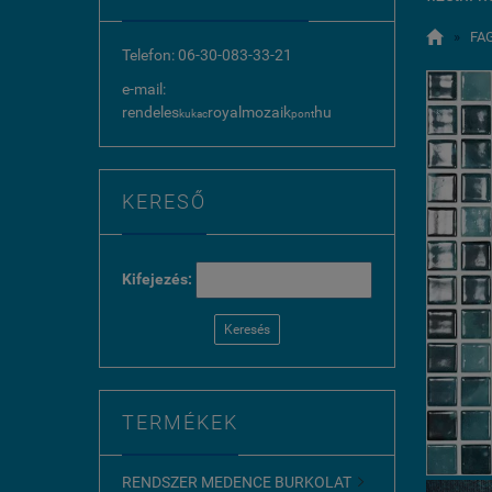

»
FA
Telefon: 06-30-083-33-21
e-mail:
rendeles
royalmozaik
hu
kukac
pont
KERESŐ
Kifejezés:
Keresés
TERMÉKEK
RENDSZER MEDENCE BURKOLAT
