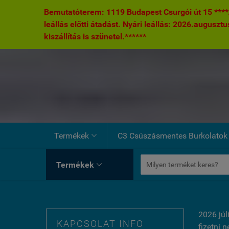
Bemutatóterem: 1119 Budapest Csurgói út 15 ****A
leállás előtti átadást. Nyári leállás: 2026.augusztu
kiszállítás is szünetel.******
Termékek
C3 Csúszásmentes Burkolatok

Termékek

2026 júl
KAPCSOLAT INFO
fizetni 