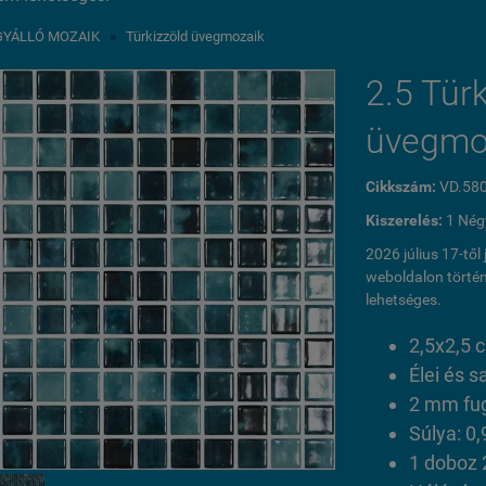
GYÁLLÓ MOZAIK
»
Türkizzöld üvegmozaik
2.5 Türk
üvegmo
Cikkszám:
VD.58
Kiszerelés:
1 Nég
2026 július 17-tő
weboldalon történ
lehetséges.
2,5x2,5
Élei és s
2 mm fu
Súlya: 0,
1 doboz 