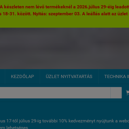
 készleten nem lévő termékeknél a 2026.július 29-éig leadott 
s 18-31. között. Nyitás: szeptember 03. A leállás alatt az üzlet 
KEZDŐLAP
ÜZLET NYITVATARTÁS
TECHNIKA 

ius 17-től július 29-ig további 10% kedvezményt nyújtunk a we
nem lehetséges.