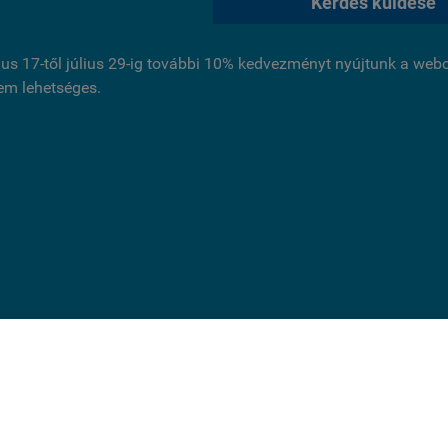
Kérdés küldése
ius 17-től július 29-ig további 10% kedvezményt nyújtunk a we
nem lehetséges.
ldal cookie-kat használ.
és folytatásával jóváhagyja, hogy használjunk az oldal működ
 cookie-kat. Statisztikai, marketing célú vagy személyre szabás