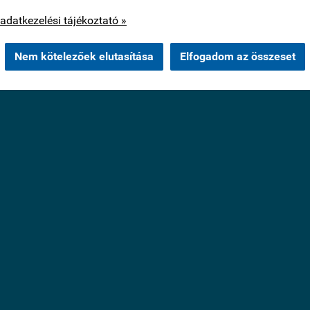
os cookie-kat csak az Ön hozzájárulása után használunk.
adatkezelési tájékoztató »
Nem kötelezőek elutasítása
Elfogadom az összeset