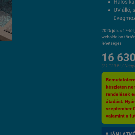
Hálós ka
UV álló, 
üvegmoza
2026 július 17-tő
weboldalon történ
lehetséges.
16 630
(21 120 Ft / Négy
Bemutatótere
készleten nem
rendelések es
átadást. Nyár
szeptember 03.
valamint a fut
AJÁNLATK