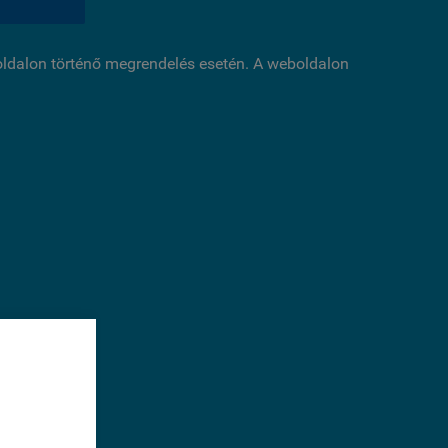
boldalon történő megrendelés esetén. A weboldalon
éséhez
sal