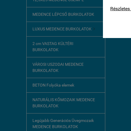
kapcsolat
Részletes 
MEDENCE LÉPCSŐ BURKOLATOK
LUXUS MEDENCE BURKOLATOK

2 cm VASTAG KÜLTÉRI
BURKOLATOK
VÁROSI USZODAI MEDENCE
BURKOLATOK
BETON Folyóka elemek
NATURÁLIS KŐMOZAIK MEDENCE
BURKOLATOK
Legújabb Generációs Üvegmozaik
MEDENCE BURKOLATOK