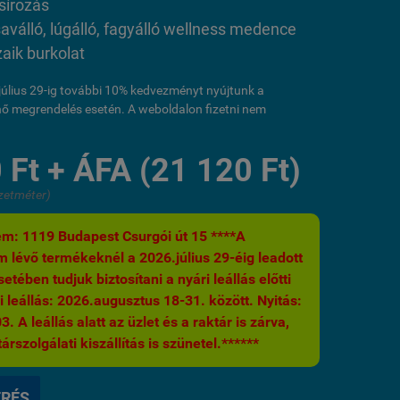
sírozás
saválló, lúgálló, fagyálló wellness medence
ik burkolat
l július 29-ig további 10% kedvezményt nyújtunk a
ő megrendelés esetén. A weboldalon fizetni nem
 Ft + ÁFA (21 120 Ft)
zetméter)
m: 1119 Budapest Csurgói út 15 ****A
 lévő termékeknél a 2026.július 29-éig leadott
etében tudjuk biztosítani a nyári leállás előtti
i leállás: 2026.augusztus 18-31. között. Nyitás:
 A leállás alatt az üzlet és a raktár is zárva,
árszolgálati kiszállítás is szünetel.******
ÉRÉS