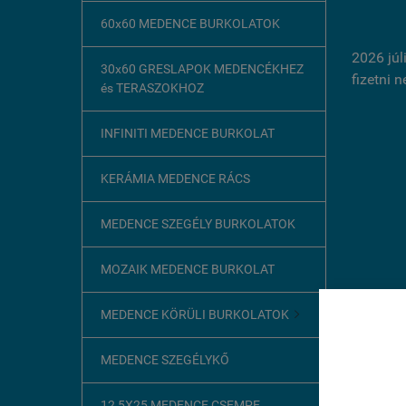
60x60 MEDENCE BURKOLATOK
2026 júl
30x60 GRESLAPOK MEDENCÉKHEZ
fizetni 
és TERASZOKHOZ
INFINITI MEDENCE BURKOLAT
KERÁMIA MEDENCE RÁCS
MEDENCE SZEGÉLY BURKOLATOK
MOZAIK MEDENCE BURKOLAT
MEDENCE KÖRÜLI BURKOLATOK

Ez az o
MEDENCE SZEGÉLYKŐ
A böngész
szükséges
12,5X25 MEDENCE CSEMPE