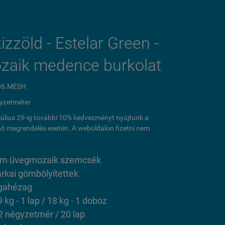
izzöld - Estelar Green -
zaik medence burkolat
06.MESH
yzetméter
l július 29-ig további 10% kedvezményt nyújtunk a
ő megrendelés esetén. A weboldalon fizetni nem
 cm üvegmozaik szemcsék
arkai gömbölyítettek
gahézag
9 kg - 1 lap / 18 kg - 1 doboz
2 négyzetmér / 20 lap