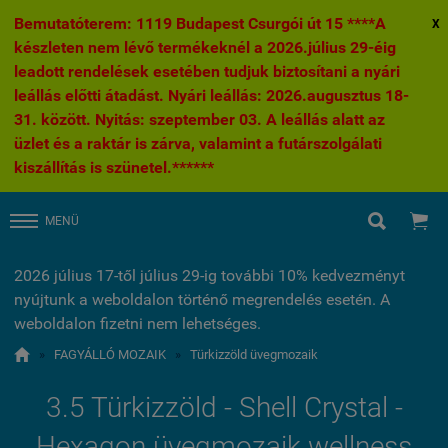
Bemutatóterem: 1119 Budapest Csurgói út 15 ****A
X
készleten nem lévő termékeknél a 2026.július 29-éig
leadott rendelések esetében tudjuk biztosítani a nyári
leállás előtti átadást. Nyári leállás: 2026.augusztus 18-
31. között. Nyitás: szeptember 03. A leállás alatt az
üzlet és a raktár is zárva, valamint a futárszolgálati
kiszállítás is szünetel.******


MENÜ
2026 július 17-től július 29-ig további 10% kedvezményt
nyújtunk a weboldalon történő megrendelés esetén. A
weboldalon fizetni nem lehetséges.

»
FAGYÁLLÓ MOZAIK
»
Türkizzöld üvegmozaik
3.5 Türkizzöld - Shell Crystal -
Hexagon üvegmozaik wellness