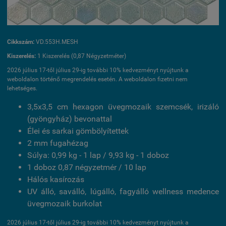
Cikkszám:
VD.553H.MESH
Kiszerelés:
1 Kiszerelés (0,87 Négyzetméter)
2026 július 17-től július 29-ig további 10% kedvezményt nyújtunk a
weboldalon történő megrendelés esetén. A weboldalon fizetni nem
lehetséges.
3,5x3,5 cm hexagon üvegmozaik szemcsék, irizáló
(gyöngyház) bevonattal
Élei és sarkai gömbölyítettek
2 mm fugahézag
Súlya: 0,99 kg - 1 lap / 9,93 kg - 1 doboz
1 doboz 0,87 négyzetmér / 10 lap
Hálós kasírozás
UV álló, saválló, lúgálló, fagyálló wellness medence
üvegmozaik burkolat
2026 július 17-től július 29-ig további 10% kedvezményt nyújtunk a