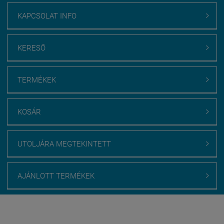
KAPCSOLAT INFO

KERESŐ

TERMÉKEK

KOSÁR

UTOLJÁRA MEGTEKINTETT

AJÁNLOTT TERMÉKEK

Webáruház értékelés
medenceburkolatok.hu