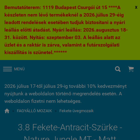
Bemutatóterem: 1119 Budapest Csurgói út 15 ****A
X
készleten nem lévő termékeknél a 2026.július 29-éig
leadott rendelések esetében tudjuk biztosítani a nyári
leállás előtti átadást. Nyári leállás: 2026.augusztus 18-
31. között. Nyitás: szeptember 03. A leállás alatt az
üzlet és a raktár is zárva, valamint a futárszolgálati
kiszállítás is szünetel.******


MENÜ
2026 július 17-től július 29-ig további 10% kedvezményt
nyújtunk a weboldalon történő megrendelés esetén. A
weboldalon fizetni nem lehetséges.

»
FAGYÁLLÓ MOZAIK
»
Fekete üvegmozaik
3.8 Fekete-Antracit-Szürke -
Nature Jungle MT - Matt