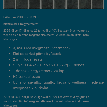
Cikkszám:
VD.38-5703.MESH
Kiszerelés:
1 Négyzetméter
2026 július 17-től július 29-ig további 10% kedvezményt nyújtunk a
weboldalon történő megrendelés esetén. A weboldalon fizetni nem
lehetséges.
3,8x3,8 cm üvegmozaik szemcsék
Élei és sarkai gömbölyítettek
2 mm fugahézag
Súlya: 1,04 kg - 1 lap / 21,166 kg - 1 doboz
1 doboz 2 négyzetmér / 20 lap
Hálós kasírozás
UV álló, saválló, lúgálló, fagyálló wellness medence
üvegmozaik burkolat
2026 július 17-től július 29-ig további 10% kedvezményt nyújtunk a
weboldalon történő megrendelés esetén. A weboldalon fizetni nem
lehetséges.