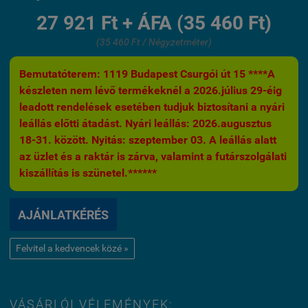
27 921 Ft + ÁFA (35 460 Ft)
(35 460 Ft / Négyzetméter)
Bemutatóterem: 1119 Budapest Csurgói út 15 ****A
készleten nem lévő termékeknél a 2026.július 29-éig
leadott rendelések esetében tudjuk biztosítani a nyári
leállás előtti átadást. Nyári leállás: 2026.augusztus
18-31. között. Nyitás: szeptember 03. A leállás alatt
az üzlet és a raktár is zárva, valamint a futárszolgálati
kiszállítás is szünetel.******
AJÁNLATKÉRÉS
Felvitel a kedvencek közé »
VÁSÁRLÓI VÉLEMÉNYEK: