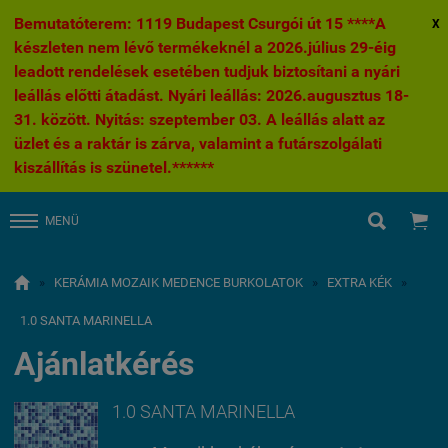
Bemutatóterem: 1119 Budapest Csurgói út 15 ****A
X
készleten nem lévő termékeknél a 2026.július 29-éig
leadott rendelések esetében tudjuk biztosítani a nyári
leállás előtti átadást. Nyári leállás: 2026.augusztus 18-
31. között. Nyitás: szeptember 03. A leállás alatt az
üzlet és a raktár is zárva, valamint a futárszolgálati
kiszállítás is szünetel.******


MENÜ

»
KERÁMIA MOZAIK MEDENCE BURKOLATOK
»
EXTRA KÉK
»
1.0 SANTA MARINELLA
Ajánlatkérés
1.0 SANTA MARINELLA