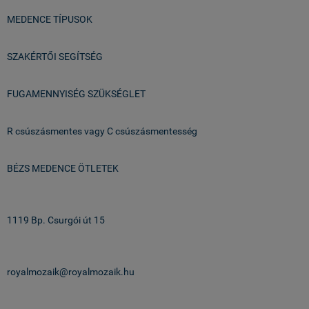
MEDENCE TÍPUSOK
SZAKÉRTŐI SEGÍTSÉG
FUGAMENNYISÉG SZÜKSÉGLET
R csúszásmentes vagy C csúszásmentesség
BÉZS MEDENCE ÖTLETEK
Üzlet & Raktár:
1119 Bp. Csurgói út 15
email:
royalmozaik@royalmozaik.hu
projekteknek: