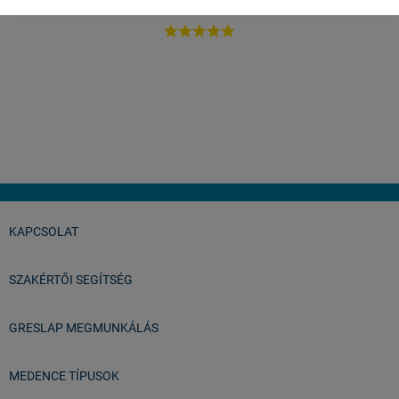





p
A legjobb árak az egész országban, tényleg ők az
Ál
importőrök.
István
Balatonfüred
KAPCSOLAT
SZAKÉRTŐI SEGÍTSÉG
GRESLAP MEGMUNKÁLÁS
MEDENCE TÍPUSOK