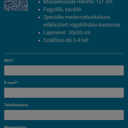
Mozaikkockák mérete: 1x1 cm
Fagyálló, saválló
Speciális medenceburkolásra
előkíszített rögzítőhálós kasírozás
Lapméret. 30x30 cm
Szállítási idő 3-4 hét
Név*:
E-mail*:
Telefonszám:
Megjegyzés: