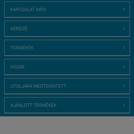
KAPCSOLAT INFO

KERESŐ

TERMÉKEK

KOSÁR

UTOLJÁRA MEGTEKINTETT

AJÁNLOTT TERMÉKEK

Webáruház értékelés
medenceburkolatok.hu