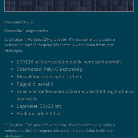
Cikkszám:
EGYEDI
Kiszerelés:
1 négyzetméter
2026 július 17-től július 29-ig további 10% kedvezményt nyújtunk a
weboldalon történő megrendelés esetén. A weboldalon fizetni nem
lehetséges.
EGYEDI színtervezésű mozaik, nem szériatermék
Származási hely: Olaszország
Mozaikkockák mérete: 1x1 cm
Fagyálló, saválló
Speciális medenceburkolásra előkíszített rögzítőhálós
kasírozás
Lapméret. 30x30 cm
Szállítási idő 3-4 hét
2026 július 17-től július 29-ig további 10% kedvezményt nyújtunk a
weboldalon történő megrendelés esetén. A weboldalon fizetni nem
lehetséges.