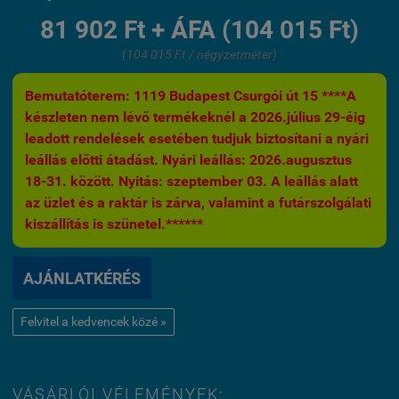
81 902 Ft + ÁFA (104 015 Ft)
(104 015 Ft / négyzetméter)
Bemutatóterem: 1119 Budapest Csurgói út 15 ****A
készleten nem lévő termékeknél a 2026.július 29-éig
leadott rendelések esetében tudjuk biztosítani a nyári
leállás előtti átadást. Nyári leállás: 2026.augusztus
18-31. között. Nyitás: szeptember 03. A leállás alatt
az üzlet és a raktár is zárva, valamint a futárszolgálati
kiszállítás is szünetel.******
AJÁNLATKÉRÉS
Felvitel a kedvencek közé »
VÁSÁRLÓI VÉLEMÉNYEK: