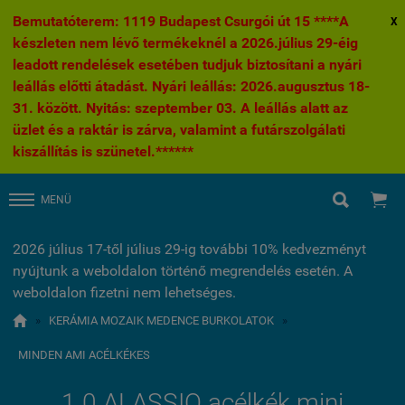
Bemutatóterem: 1119 Budapest Csurgói út 15 ****A
X
készleten nem lévő termékeknél a 2026.július 29-éig
leadott rendelések esetében tudjuk biztosítani a nyári
leállás előtti átadást. Nyári leállás: 2026.augusztus 18-
31. között. Nyitás: szeptember 03. A leállás alatt az
üzlet és a raktár is zárva, valamint a futárszolgálati
kiszállítás is szünetel.******


MENÜ
2026 július 17-től július 29-ig további 10% kedvezményt
nyújtunk a weboldalon történő megrendelés esetén. A
weboldalon fizetni nem lehetséges.

»
KERÁMIA MOZAIK MEDENCE BURKOLATOK
»
MINDEN AMI ACÉLKÉKES
1.0 ALASSIO acélkék mini