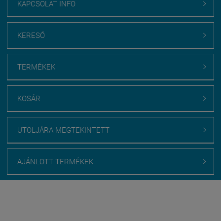
KAPCSOLAT INFO

KERESŐ

TERMÉKEK

KOSÁR

UTOLJÁRA MEGTEKINTETT

AJÁNLOTT TERMÉKEK

Webáruház értékelés
medenceburkolatok.hu