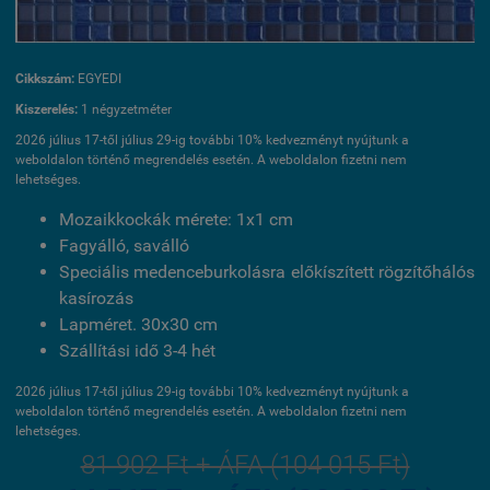
Cikkszám:
EGYEDI
Kiszerelés:
1 négyzetméter
2026 július 17-től július 29-ig további 10% kedvezményt nyújtunk a
weboldalon történő megrendelés esetén. A weboldalon fizetni nem
lehetséges.
Mozaikkockák mérete: 1x1 cm
Fagyálló, saválló
Speciális medenceburkolásra előkíszített rögzítőhálós
kasírozás
Lapméret. 30x30 cm
Szállítási idő 3-4 hét
2026 július 17-től július 29-ig további 10% kedvezményt nyújtunk a
weboldalon történő megrendelés esetén. A weboldalon fizetni nem
lehetséges.
81 902 Ft + ÁFA (104 015 Ft)