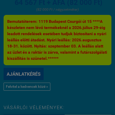
64 567 Ft + ÁFA (82 000 Ft)
(82 000 Ft / négyzetméter)
Bemutatóterem: 1119 Budapest Csurgói út 15 ****A
készleten nem lévő termékeknél a 2026.július 29-éig
leadott rendelések esetében tudjuk biztosítani a nyári
leállás előtti átadást. Nyári leállás: 2026.augusztus
18-31. között. Nyitás: szeptember 03. A leállás alatt
az üzlet és a raktár is zárva, valamint a futárszolgálati
kiszállítás is szünetel.******
AJÁNLATKÉRÉS
Felvitel a kedvencek közé »
VÁSÁRLÓI VÉLEMÉNYEK: