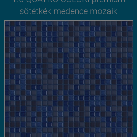
sötétkék medence mozaik