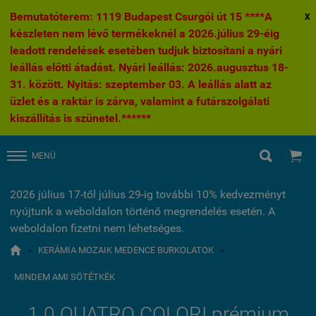
Bemutatóterem: 1119 Budapest Csurgói út 15 ****A
X
készleten nem lévő termékeknél a 2026.július 29-éig
leadott rendelések esetében tudjuk biztosítani a nyári
leállás előtti átadást. Nyári leállás: 2026.augusztus 18-
31. között. Nyitás: szeptember 03. A leállás alatt az
üzlet és a raktár is zárva, valamint a futárszolgálati
kiszállítás is szünetel.******


MENÜ
2026 július 17-től július 29-ig további 10% kedvezményt
nyújtunk a weboldalon történő megrendelés esetén. A
weboldalon fizetni nem lehetséges.

»
KERÁMIA MOZAIK MEDENCE BURKOLATOK
»
MINDEM AMI SÖTÉTKÉK
1.0 QUATRO COLORI prémium