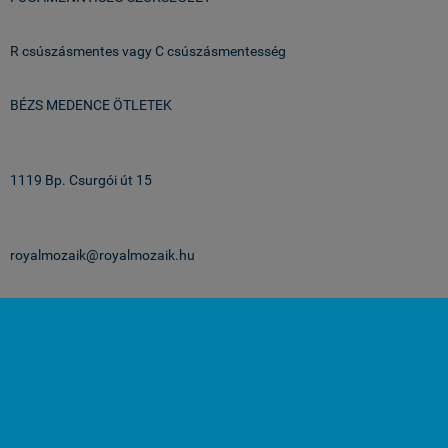
R csúszásmentes vagy C csúszásmentesség
BÉZS MEDENCE ÖTLETEK
Üzlet & Raktár:
1119 Bp. Csurgói út 15
email:
royalmozaik@royalmozaik.hu
projekteknek:
projekt@royalmozaik.hu
medenceburkolatok.hu -
Royalmozaik Pool & Home Kft
-
ÁSZF
-
Adatkezelési
tájékoztató