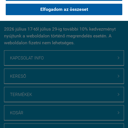
Elfogadom az összeset
Kérdés küldése
2026 július 17-től július 29-ig további 10% kedvezményt
nyújtunk a weboldalon történő megrendelés esetén. A
weboldalon fizetni nem lehetséges.
KAPCSOLAT INFO

KERESŐ

TERMÉKEK

KOSÁR
