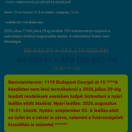
• C3 R11 GRES FAGYÁLLÓ LÉPCSŐ ÉS SZEGÉLYKŐ
Méret: 120 cm hosszú, 31,5 cm belépő, vastagság: 1,4 cm
• szállítási idő 3 hét általánosan.
2026 július 17-től július 29-ig további 10% kedvezményt nyújtunk a
weboldalon történő megrendelés esetén. A weboldalon fizetni nem
lehetséges.
56 642 Ft + ÁFA (71 935 Ft)
44 600 Ft + ÁFA (56 642 Ft)
(28 321 Ft / db)
Bemutatóterem: 1119 Budapest Csurgói út 15 ****A
készleten nem lévő termékeknél a 2026.július 29-éig
leadott rendelések esetében tudjuk biztosítani a nyári
leállás előtti átadást. Nyári leállás: 2026.augusztus
18-31. között. Nyitás: szeptember 03. A leállás alatt
az üzlet és a raktár is zárva, valamint a futárszolgálati
kiszállítás is szünetel.******