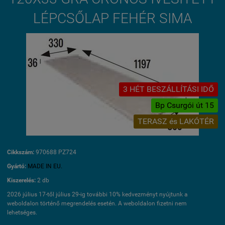
LÉPCSŐLAP FEHÉR SIMA
3 HÉT BESZÁLLÍTÁSI IDŐ
Bp Csurgói út 15
TERASZ és LAKÓTÉR
Cikkszám:
970688 PZ724
Gyártó:
MADE IN EU.
Kiszerelés:
2 db
2026 július 17-től július 29-ig további 10% kedvezményt nyújtunk a
weboldalon történő megrendelés esetén. A weboldalon fizetni nem
lehetséges.