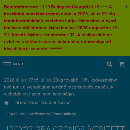
Bemutatóterem: 1119 Budapest Csurgói út 15 ****A
X
készleten nem lévő termékeknél a 2026.július 29-éig
leadott rendelések esetében tudjuk biztosítani a nyári
leállás előtti átadást. Nyári leállás: 2026.augusztus 18-
31. között. Nyitás: szeptember 03. A leállás alatt az
üzlet és a raktár is zárva, valamint a futárszolgálati
kiszállítás is szünetel.******


MENÜ
2026 július 17-től július 29-ig további 10% kedvezményt
nyújtunk a weboldalon történő megrendelés esetén. A
weboldalon fizetni nem lehetséges.

»
RENDSZER MEDENCE BURKOLAT
»
GRA CRONOS Medence és Terasz Burkolat
120X33 GRA CRONOS ÍVESÍTETT