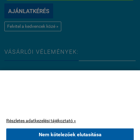
AJÁNLATKÉRÉS
Felvitel a kedvencek közé »
VÁSÁRLÓI VÉLEMÉNYEK:
Jelenleg nincsenek értékelések ehhez a termékhez.
Ez az oldal cookie-kat használ.
Értékelés írása
A böngészés folytatásával jóváhagyja, hogy használjunk az oldal
működéséhez szükséges cookie-kat. Statisztikai, marketing célú
vagy személyre szabással kapcsolatos cookie-kat csak az Ön
KÉRDÉSEK ÉS VÁLASZOK:
hozzájárulása után használunk.
Részletes adatkezelési tájékoztató »
Jelenleg nincsenek kérdések ehhez a termékhez.
Nem kötelezőek elutasítása