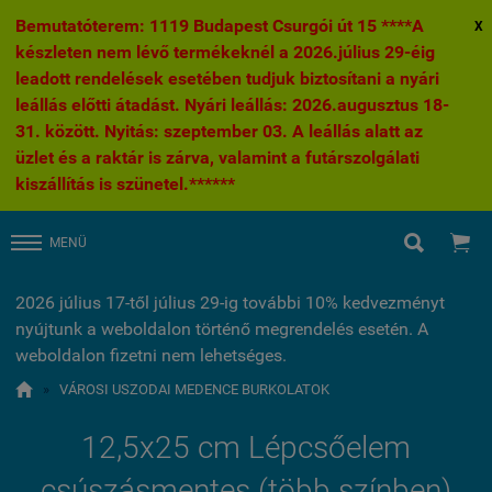
Bemutatóterem: 1119 Budapest Csurgói út 15 ****A
X
készleten nem lévő termékeknél a 2026.július 29-éig
leadott rendelések esetében tudjuk biztosítani a nyári
leállás előtti átadást. Nyári leállás: 2026.augusztus 18-
31. között. Nyitás: szeptember 03. A leállás alatt az
üzlet és a raktár is zárva, valamint a futárszolgálati
kiszállítás is szünetel.******


MENÜ
2026 július 17-től július 29-ig további 10% kedvezményt
nyújtunk a weboldalon történő megrendelés esetén. A
weboldalon fizetni nem lehetséges.

»
VÁROSI USZODAI MEDENCE BURKOLATOK
12,5x25 cm Lépcsőelem
csúszásmentes (több színben)