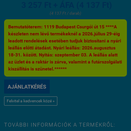
3 257 Ft + ÁFA (4 137 Ft)
(4 137 Ft / darab)
Bemutatóterem: 1119 Budapest Csurgói út 15 ****A
készleten nem lévő termékeknél a 2026.július 29-éig
leadott rendelések esetében tudjuk biztosítani a nyári
leállás előtti átadást. Nyári leállás: 2026.augusztus
18-31. között. Nyitás: szeptember 03. A leállás alatt
az üzlet és a raktár is zárva, valamint a futárszolgálati
kiszállítás is szünetel.******
AJÁNLATKÉRÉS
Felvitel a kedvencek közé »
TOVÁBBI INFORMÁCIÓK A TERMÉKRŐL: