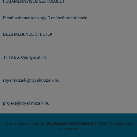
FUGAMENNYISÉG SZÜKSÉGLET
R csúszásmentes vagy C csúszásmentesség
BÉZS MEDENCE ÖTLETEK
Üzlet & Raktár:
1119 Bp. Csurgói út 15
email:
royalmozaik@royalmozaik.hu
projekteknek:
projekt@royalmozaik.hu
medenceburkolatok.hu -
Royalmozaik Pool & Home Kft
-
ÁSZF
-
Adatkezelési
tájékoztató