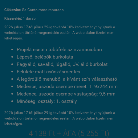
Cikkszám:
Ga.Canto.romo.ranurado
Kiszerelés:
1 darab
2026 július 17-től július 29-ig további 10% kedvezményt nyújtunk a
weboldalon történő megrendelés esetén. A weboldalon fizetni nem
lehetséges.
Projekt esetén többféle színvariációban
Lépcső, belépők burkolata
Fagyálló, saválló, lúgálló, UV. álló burkolat
Felülete matt csúszásmentes
A legördülő menüből a kívánt szín választható
Medence, uszoda csempe méret: 119x244 mm
Medence, uszoda csempe vastagság: 9,5 mm
Minőségi osztály: 1. osztály
2026 július 17-től július 29-ig további 10% kedvezményt nyújtunk a
weboldalon történő megrendelés esetén. A weboldalon fizetni nem
lehetséges.
4 138 Ft + ÁFA (5 255 Ft)