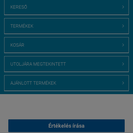
KERESŐ

TERMÉKEK

KOSÁR

UTOLJÁRA MEGTEKINTETT

AJÁNLOTT TERMÉKEK

Webáruház értékelés
medenceburkolatok.hu
Értékelés írása