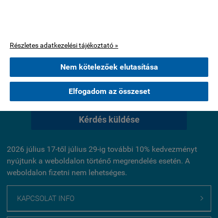
A böngészés folytatásával jóváhagyja, hogy használjunk az oldal
működéséhez szükséges cookie-kat. Statisztikai, marketing célú
Értékelés írása
vagy személyre szabással kapcsolatos cookie-kat csak az Ön
hozzájárulása után használunk.
Részletes adatkezelési tájékoztató »
KÉRDÉSEK ÉS VÁLASZOK:
Nem kötelezőek elutasítása
Jelenleg nincsenek kérdések ehhez a termékhez.
Elfogadom az összeset
Kérdés küldése
2026 július 17-től július 29-ig további 10% kedvezményt
nyújtunk a weboldalon történő megrendelés esetén. A
weboldalon fizetni nem lehetséges.
KAPCSOLAT INFO
