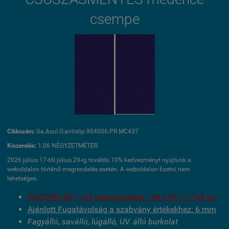
csempe
Cikkszám:
Ga.Azul.O.antislip.904006.PR.MC437
Kiszerelés:
1.06 NÉGYZETMÉTER
2026 július 17-től július 29-ig további 10% kedvezményt nyújtunk a
weboldalon történő megrendelés esetén. A weboldalon fizetni nem
lehetséges.
KISZERELÉS: 1,06 négyzetméter / 34 LAP / 17,68 kg
Ajánlott Fugatávolság a szabvány értékekhez: 6 mm
Fagyálló, saválló, lúgálló, UV. álló burkolat