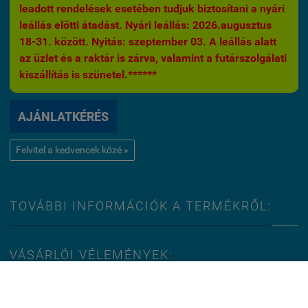
leadott rendelések esetében tudjuk biztosítani a nyári
leállás előtti átadást. Nyári leállás: 2026.augusztus
18-31. között. Nyitás: szeptember 03. A leállás alatt
az üzlet és a raktár is zárva, valamint a futárszolgálati
kiszállítás is szünetel.******
AJÁNLATKÉRÉS
Felvitel a kedvencek közé »
TOVÁBBI INFORMÁCIÓK A TERMÉKRŐL:
VÁSÁRLÓI VÉLEMÉNYEK:
Ez az oldal cookie-kat használ.
Jelenleg nincsenek értékelések ehhez a termékhez.