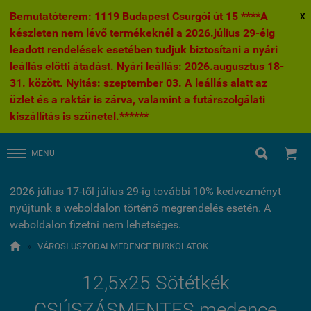
Bemutatóterem: 1119 Budapest Csurgói út 15 ****A
X
készleten nem lévő termékeknél a 2026.július 29-éig
leadott rendelések esetében tudjuk biztosítani a nyári
leállás előtti átadást. Nyári leállás: 2026.augusztus 18-
31. között. Nyitás: szeptember 03. A leállás alatt az
üzlet és a raktár is zárva, valamint a futárszolgálati
kiszállítás is szünetel.******


MENÜ
2026 július 17-től július 29-ig további 10% kedvezményt
nyújtunk a weboldalon történő megrendelés esetén. A
weboldalon fizetni nem lehetséges.

»
VÁROSI USZODAI MEDENCE BURKOLATOK
12,5x25 Sötétkék
CSÚSZÁSMENTES medence