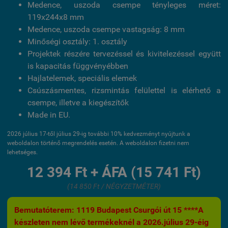
Medence, uszoda csempe tényleges méret:
119x244x8 mm
Medence, uszoda csempe vastagság: 8 mm
Minőségi osztály: 1. osztály
Projektek részére tervezéssel és kivitelezéssel együtt
is kapacitás függvényébben
Hajlatelemek, speciális elemek
Csúszásmentes, rizsmintás felülettel is elérhető a
csempe, illetve a kiegészítők
Made in EU.
2026 július 17-től július 29-ig további 10% kedvezményt nyújtunk a
weboldalon történő megrendelés esetén. A weboldalon fizetni nem
lehetséges.
12 394 Ft + ÁFA (15 741 Ft)
(14 850 Ft / NÉGYZETMÉTER)
Bemutatóterem: 1119 Budapest Csurgói út 15 ****A
készleten nem lévő termékeknél a 2026.július 29-éig