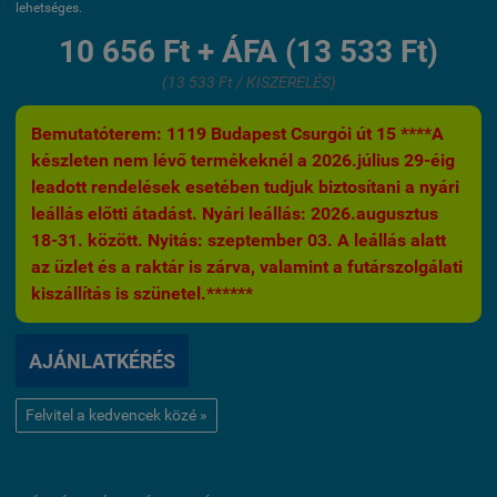
lehetséges.
10 656 Ft + ÁFA (13 533 Ft)
(13 533 Ft / KISZERELÉS)
Bemutatóterem: 1119 Budapest Csurgói út 15 ****A
készleten nem lévő termékeknél a 2026.július 29-éig
leadott rendelések esetében tudjuk biztosítani a nyári
leállás előtti átadást. Nyári leállás: 2026.augusztus
18-31. között. Nyitás: szeptember 03. A leállás alatt
az üzlet és a raktár is zárva, valamint a futárszolgálati
kiszállítás is szünetel.******
AJÁNLATKÉRÉS
Felvitel a kedvencek közé »