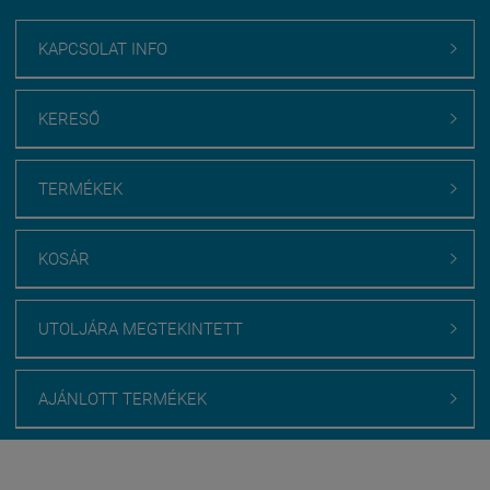
KAPCSOLAT INFO

KERESŐ

TERMÉKEK

KOSÁR

UTOLJÁRA MEGTEKINTETT

AJÁNLOTT TERMÉKEK

Webáruház értékelés