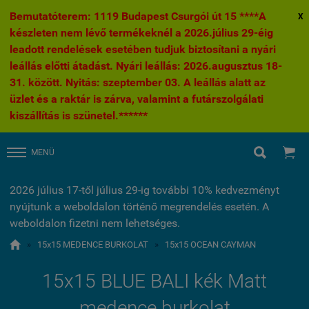
Bemutatóterem: 1119 Budapest Csurgói út 15 ****A
X
készleten nem lévő termékeknél a 2026.július 29-éig
leadott rendelések esetében tudjuk biztosítani a nyári
leállás előtti átadást. Nyári leállás: 2026.augusztus 18-
31. között. Nyitás: szeptember 03. A leállás alatt az
üzlet és a raktár is zárva, valamint a futárszolgálati
kiszállítás is szünetel.******


MENÜ
2026 július 17-től július 29-ig további 10% kedvezményt
nyújtunk a weboldalon történő megrendelés esetén. A
weboldalon fizetni nem lehetséges.

»
15x15 MEDENCE BURKOLAT
»
15x15 OCEAN CAYMAN
15x15 BLUE BALI kék Matt
medence burkolat