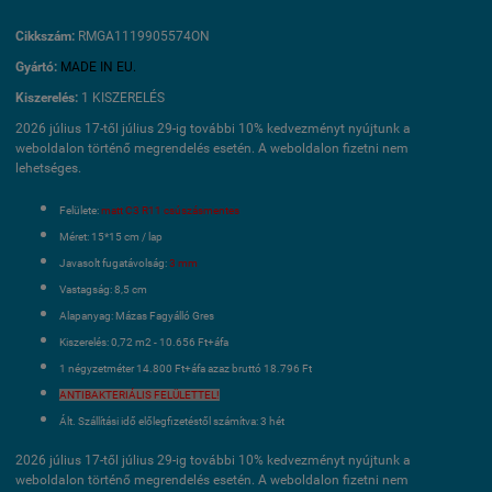
Cikkszám:
RMGA1119905574ON
Gyártó:
MADE IN EU.
Kiszerelés:
1 KISZERELÉS
2026 július 17-től július 29-ig további 10% kedvezményt nyújtunk a
weboldalon történő megrendelés esetén. A weboldalon fizetni nem
lehetséges.
Felülete:
matt C3 R11 csúszásmentes
Méret: 15*15 cm / lap
Javasolt fugatávolság:
3 mm
Vastagság: 8,5 cm
Alapanyag: Mázas Fagyálló Gres
Kiszerelés: 0,72 m2 - 10.656 Ft+áfa
1 négyzetméter 14.800 Ft+áfa azaz bruttó 18.796 Ft
ANTIBAKTERIÁLIS FELÜLETTEL!
Ált. Szállítási idő előlegfizetéstől számítva: 3 hét
2026 július 17-től július 29-ig további 10% kedvezményt nyújtunk a
weboldalon történő megrendelés esetén. A weboldalon fizetni nem