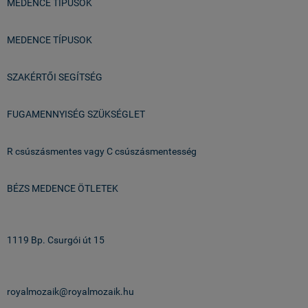
MEDENCE TÍPUSOK
MEDENCE TÍPUSOK
SZAKÉRTŐI SEGÍTSÉG
FUGAMENNYISÉG SZÜKSÉGLET
R csúszásmentes vagy C csúszásmentesség
BÉZS MEDENCE ÖTLETEK
Üzlet & Raktár:
1119 Bp. Csurgói út 15
email:
royalmozaik@royalmozaik.hu