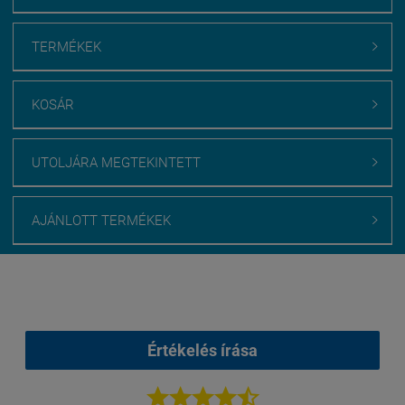
TERMÉKEK

KOSÁR

UTOLJÁRA MEGTEKINTETT

AJÁNLOTT TERMÉKEK

Webáruház értékelés
medenceburkolatok.hu
Értékelés írása




