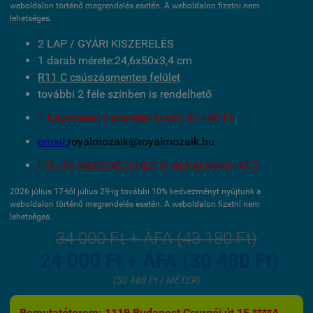
weboldalon történő megrendelés esetén. A weboldalon fizetni nem
lehetséges.
2 LAP / GYÁRI KISZERELÉS
1 darab mérete:24,6x50x3,4 cm
R11 C csúszásmentes felület
további 2 féle színben is rendelhető
1 folyóméter kiszerelés bruttó 30.480 Ft
email:
royalmozaik@royalmozaik.hu
FÓLIÁS MEDENCÉKHEZ IS ALKALMAZHATÓ
2026 július 17-től július 29-ig további 10% kedvezményt nyújtunk a
weboldalon történő megrendelés esetén. A weboldalon fizetni nem
lehetséges.
34 000 Ft + ÁFA (43 180 Ft)
24 000 Ft + ÁFA (30 480 Ft)
(30 480 Ft / MÉTER)
Bemutatóterem: 1119 Budapest Csurgói út 15 ****A