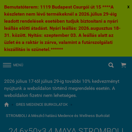
Bemutatóterem: 1119 Budapest Csurgói út 15 ****A
X
készleten nem lévő termékeknél a 2026.július 29-éig
leadott rendelések esetében tudjuk biztosítani a nyári
leállás előtti átadást. Nyári leállás: 2026.augusztus 18-
31. között. Nyitás: szeptember 03. A leállás alatt az
üzlet és a raktár is zárva, valamint a futárszolgálati
kiszállítás is szünetel.******


MENÜ
2026 július 17-től július 29-ig további 10% kedvezményt
nyújtunk a weboldalon történő megrendelés esetén. A
weboldalon fizetni nem lehetséges.

»
GRES MEDENCE BURKOLATOK
»
STROMBOLI A Mészkő hatású Medence és Wellness Burkolat
24,6x50x3,4 MAYA STROMBOLI