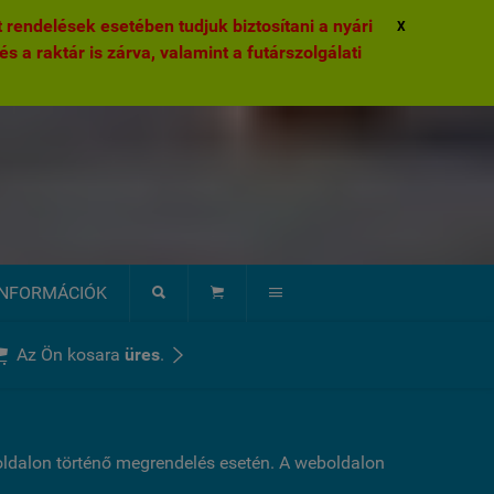
rendelések esetében tudjuk biztosítani a nyári
X
és a raktár is zárva, valamint a futárszolgálati
INFORMÁCIÓK





Az Ön kosara
üres
.
boldalon történő megrendelés esetén. A weboldalon