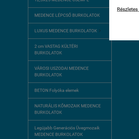
kapcsolat
Részletes 
MEDENCE LÉPCSŐ BURKOLATOK
LUXUS MEDENCE BURKOLATOK

2 cm VASTAG KÜLTÉRI
BURKOLATOK
VÁROSI USZODAI MEDENCE
BURKOLATOK
BETON Folyóka elemek
NATURÁLIS KŐMOZAIK MEDENCE
BURKOLATOK
Legújabb Generációs Üvegmozaik
MEDENCE BURKOLATOK