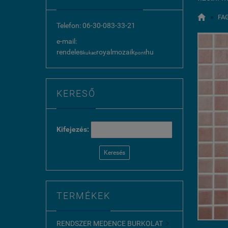

»
FA
Telefon: 06-30-083-33-21
e-mail:
rendeles
royalmozaik
hu
kukac
pont
KERESŐ
Kifejezés:
Keresés
TERMÉKEK
RENDSZER MEDENCE BURKOLAT
