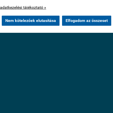
os cookie-kat csak az Ön hozzájárulása után használunk.
adatkezelési tájékoztató »
Nem kötelezőek elutasítása
Elfogadom az összeset