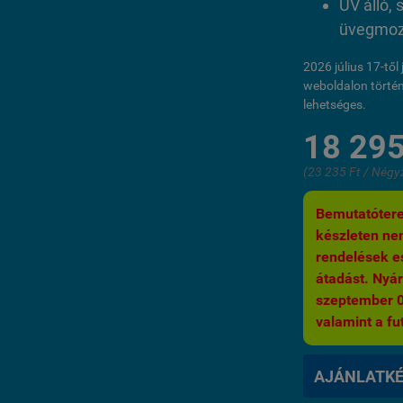
UV álló, 
üvegmoza
2026 július 17-tő
weboldalon történ
lehetséges.
18 295
(23 235 Ft / Négy
Bemutatótere
készleten nem
rendelések es
átadást. Nyár
szeptember 03.
valamint a fut
AJÁNLATK