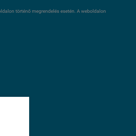
boldalon történő megrendelés esetén. A weboldalon
éséhez
sal