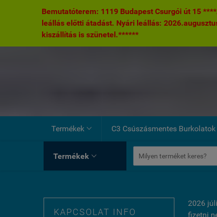
Bemutatóterem: 1119 Budapest Csurgói út 15 ****A
leállás előtti átadást. Nyári leállás: 2026.augusztu
kiszállítás is szünetel.******
Termékek
C3 Csúszásmentes Burkolatok

Termékek

2026 júl
KAPCSOLAT INFO
fizetni 