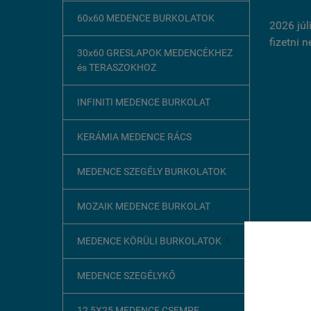
60x60 MEDENCE BURKOLATOK
2026 júl
fizetni 
30x60 GRESLAPOK MEDENCÉKHEZ
és TERASZOKHOZ
INFINITI MEDENCE BURKOLAT
KERÁMIA MEDENCE RÁCS
MEDENCE SZEGÉLY BURKOLATOK
MOZAIK MEDENCE BURKOLAT
MEDENCE KÖRÜLI BURKOLATOK

Ez az o
MEDENCE SZEGÉLYKŐ
A böngész
szükséges
12,5X25 MEDENCE CSEMPE