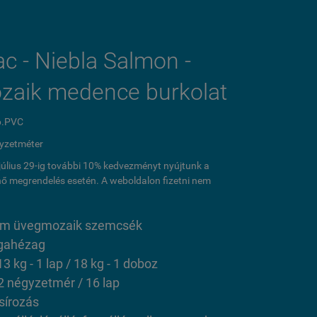
ac - Niebla Salmon -
zaik medence burkolat
6.PVC
yzetméter
l július 29-ig további 10% kedvezményt nyújtunk a
ő megrendelés esetén. A weboldalon fizetni nem
 cm üvegmozaik szemcsék
gahézag
13 kg - 1 lap / 18 kg - 1 doboz
2 négyzetmér / 16 lap
sírozás