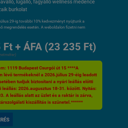
saválló, lúgálló, fagyálló wellness medence
ik burkolat
l július 29-ig további 10% kedvezményt nyújtunk a
ő megrendelés esetén. A weboldalon fizetni nem
 Ft + ÁFA (23 235 Ft)
zetméter)
m: 1119 Budapest Csurgói út 15 ****A
 lévő termékeknél a 2026.július 29-éig leadott
etében tudjuk biztosítani a nyári leállás előtti
i leállás: 2026.augusztus 18-31. között. Nyitás:
 A leállás alatt az üzlet és a raktár is zárva,
árszolgálati kiszállítás is szünetel.******
ÉRÉS