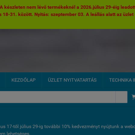
 készleten nem lévő termékeknél a 2026.július 29-éig leadott 
s 18-31. között. Nyitás: szeptember 03. A leállás alatt az üzlet 
KEZDŐLAP
ÜZLET NYITVATARTÁS
TECHNIKA 

ius 17-től július 29-ig további 10% kedvezményt nyújtunk a we
nem lehetséges.