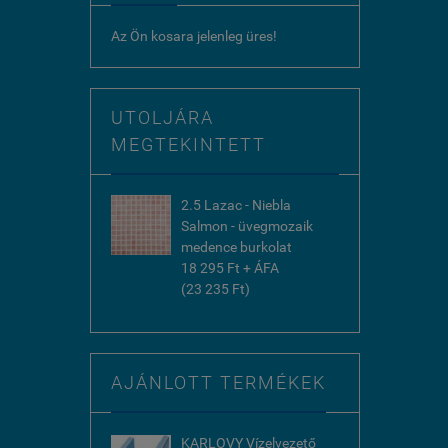
Az Ön kosara jelenleg üres!
UTOLJÁRA
MEGTEKINTETT
2.5 Lazac - Niebla
Salmon - üvegmozaik
medence burkolat
18 295 Ft + ÁFA
(23 235 Ft)
AJÁNLOTT TERMÉKEK
KARLOVY Vízelvezető