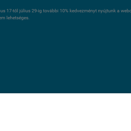
ius 17-től július 29-ig további 10% kedvezményt nyújtunk a we
nem lehetséges.
ldal cookie-kat használ.
és folytatásával jóváhagyja, hogy használjunk az oldal működ
 cookie-kat. Statisztikai, marketing célú vagy személyre szabás