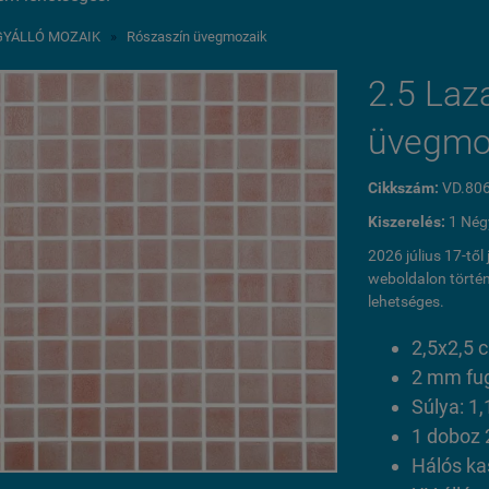
GYÁLLÓ MOZAIK
»
Rószaszín üvegmozaik
2.5 Laz
üvegmo
Cikkszám:
VD.80
Kiszerelés:
1 Nég
2026 július 17-tő
weboldalon történ
lehetséges.
2,5x2,5
2 mm fu
Súlya: 1,
1 doboz 
Hálós ka