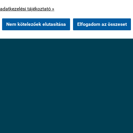
os cookie-kat csak az Ön hozzájárulása után használunk.
adatkezelési tájékoztató »
Nem kötelezőek elutasítása
Elfogadom az összeset