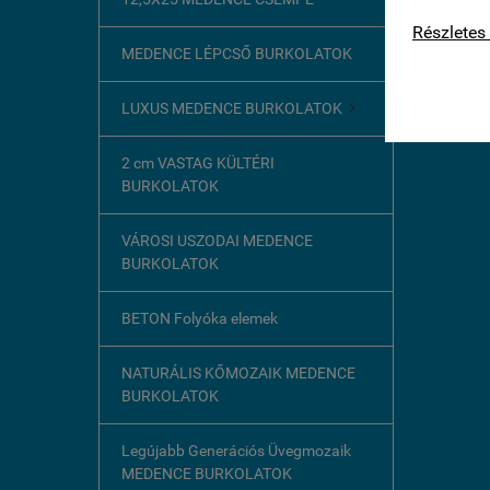
kapcsolat
Részletes 
MEDENCE LÉPCSŐ BURKOLATOK
LUXUS MEDENCE BURKOLATOK

2 cm VASTAG KÜLTÉRI
BURKOLATOK
VÁROSI USZODAI MEDENCE
BURKOLATOK
BETON Folyóka elemek
NATURÁLIS KŐMOZAIK MEDENCE
BURKOLATOK
Legújabb Generációs Üvegmozaik
MEDENCE BURKOLATOK