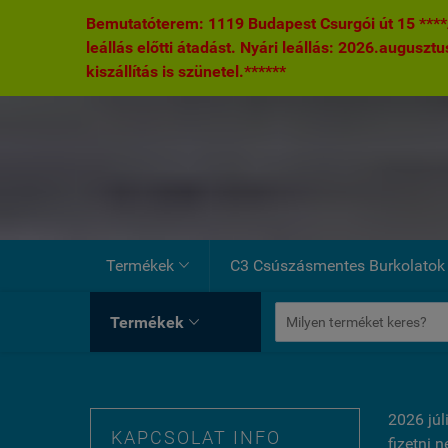
Bemutatóterem: 1119 Budapest Csurgói út 15 ****A
leállás előtti átadást. Nyári leállás: 2026.augusztu
kiszállítás is szünetel.******
Termékek
C3 Csúszásmentes Burkolatok

Termékek

2026 júl
KAPCSOLAT INFO
fizetni 