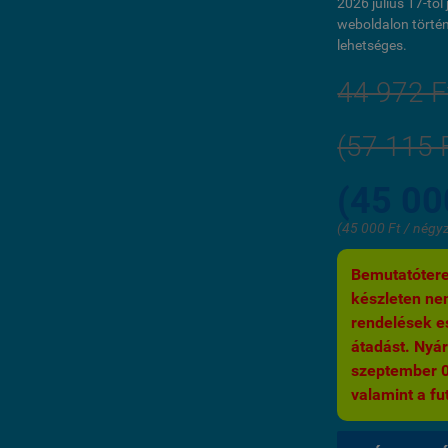
2026 július 17-tő
weboldalon történ
lehetséges.
44 972 F
(57 115 
(45 00
(45 000 Ft / négy
Bemutatótere
készleten nem
rendelések es
átadást. Nyár
szeptember 03.
valamint a fut