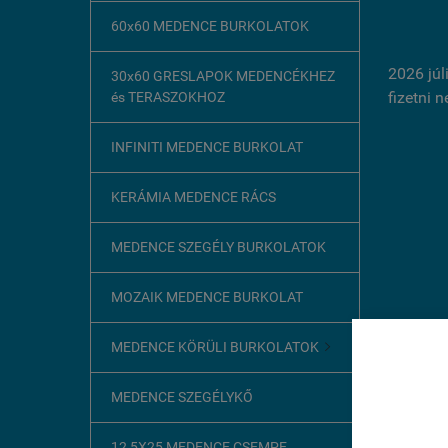
60x60 MEDENCE BURKOLATOK
2026 júl
30x60 GRESLAPOK MEDENCÉKHEZ
fizetni 
és TERASZOKHOZ
INFINITI MEDENCE BURKOLAT
KERÁMIA MEDENCE RÁCS
MEDENCE SZEGÉLY BURKOLATOK
MOZAIK MEDENCE BURKOLAT
MEDENCE KÖRÜLI BURKOLATOK

Ez az o
MEDENCE SZEGÉLYKŐ
A böngész
szükséges
12,5X25 MEDENCE CSEMPE