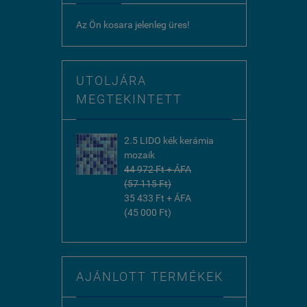
Az Ön kosara jelenleg üres!
UTOLJÁRA
MEGTEKINTETT
2.5 LIDO kék kerámia
mozaik
44 972 Ft + ÁFA
(57 115 Ft)
35 433 Ft + ÁFA
(45 000 Ft)
AJÁNLOTT TERMÉKEK