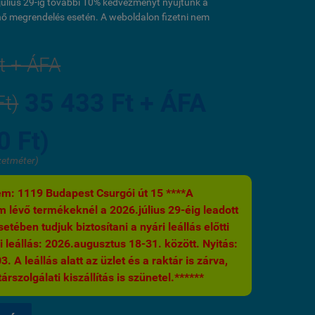
l július 29-ig további 10% kedvezményt nyújtunk a
ő megrendelés esetén. A weboldalon fizetni nem
t + ÁFA
35 433 Ft + ÁFA
Ft)
0 Ft)
zetméter)
m: 1119 Budapest Csurgói út 15 ****A
 lévő termékeknél a 2026.július 29-éig leadott
etében tudjuk biztosítani a nyári leállás előtti
i leállás: 2026.augusztus 18-31. között. Nyitás:
 A leállás alatt az üzlet és a raktár is zárva,
árszolgálati kiszállítás is szünetel.******