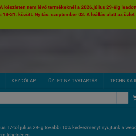
 készleten nem lévő termékeknél a 2026.július 29-éig leadott 
s 18-31. között. Nyitás: szeptember 03. A leállás alatt az üzlet 
KEZDŐLAP
ÜZLET NYITVATARTÁS
TECHNIKA 

ius 17-től július 29-ig további 10% kedvezményt nyújtunk a we
nem lehetséges.