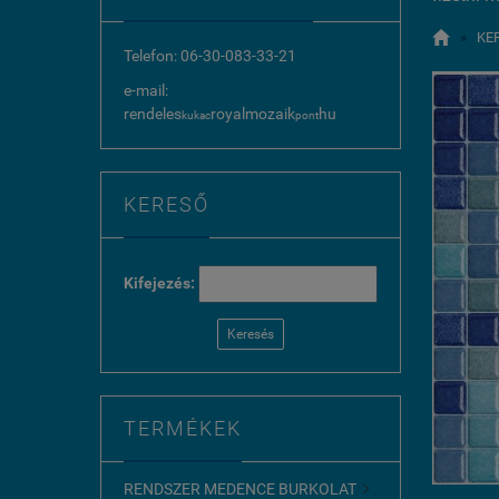

»
KE
Telefon: 06-30-083-33-21
e-mail:
rendeles
royalmozaik
hu
kukac
pont
KERESŐ
Kifejezés:
Keresés
TERMÉKEK
RENDSZER MEDENCE BURKOLAT
