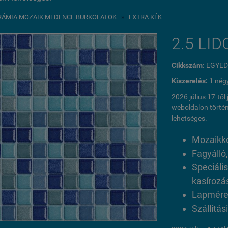
RÁMIA MOZAIK MEDENCE BURKOLATOK
»
EXTRA KÉK
2.5 LID
Cikkszám:
EGYED
Kiszerelés:
1 nég
2026 július 17-tő
weboldalon történ
lehetséges.
Mozaikko
Fagyálló,
Speciáli
kasírozá
Lapmére
Szállítás