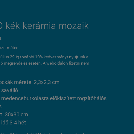
O kék kerámia mozaik
I
yzetméter
l július 29-ig további 10% kedvezményt nyújtunk a
ő megrendelés esetén. A weboldalon fizetni nem
ckák mérete: 2,3x2,3 cm
 saválló
s medenceburkolásra előkíszített rögzítőhálós
s
t. 30x30 cm
i idő 3-4 hét