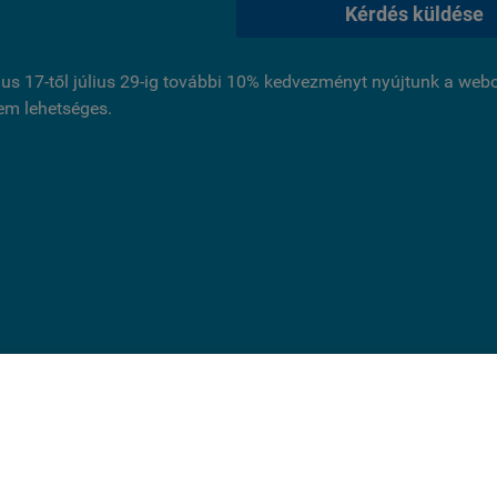
Kérdés küldése
ius 17-től július 29-ig további 10% kedvezményt nyújtunk a we
nem lehetséges.
ldal cookie-kat használ.
és folytatásával jóváhagyja, hogy használjunk az oldal működ
 cookie-kat. Statisztikai, marketing célú vagy személyre szabás