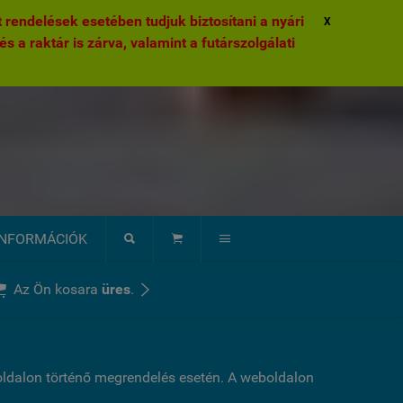
rendelések esetében tudjuk biztosítani a nyári
X
és a raktár is zárva, valamint a futárszolgálati
INFORMÁCIÓK





Az Ön kosara
üres
.
boldalon történő megrendelés esetén. A weboldalon