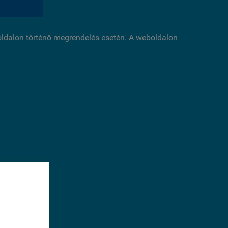
boldalon történő megrendelés esetén. A weboldalon
éséhez
sal