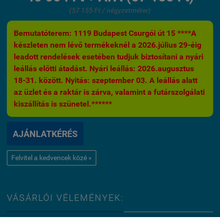
(57 155 Ft / négyzetméter)
Bemutatóterem: 1119 Budapest Csurgói út 15 ****A
készleten nem lévő termékeknél a 2026.július 29-éig
leadott rendelések esetében tudjuk biztosítani a nyári
leállás előtti átadást. Nyári leállás: 2026.augusztus
18-31. között. Nyitás: szeptember 03. A leállás alatt
az üzlet és a raktár is zárva, valamint a futárszolgálati
kiszállítás is szünetel.******
AJÁNLATKÉRÉS
Felvitel a kedvencek közé »
VÁSÁRLÓI VÉLEMÉNYEK: