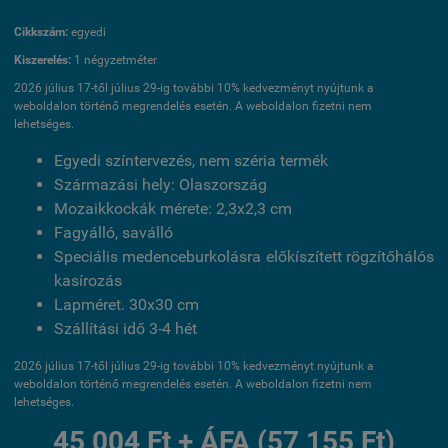
Cikkszám:
egyedi
Kiszerelés:
1 négyzetméter
2026 július 17-től július 29-ig további 10% kedvezményt nyújtunk a
weboldalon történő megrendelés esetén. A weboldalon fizetni nem
lehetséges.
Egyedi színtervezés, nem széria termék
Származási hely: Olaszország
Mozaikkockák mérete: 2,3x2,3 cm
Fagyálló, saválló
Speciális medenceburkolásra előkíszített rögzítőhálós
kasírozás
Lapméret. 30x30 cm
Szállítási idő 3-4 hét
2026 július 17-től július 29-ig további 10% kedvezményt nyújtunk a
weboldalon történő megrendelés esetén. A weboldalon fizetni nem
lehetséges.
45 004 Ft + ÁFA (57 155 Ft)