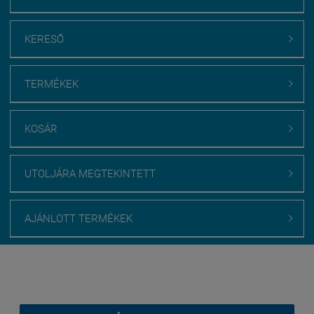
KERESŐ

TERMÉKEK

KOSÁR

UTOLJÁRA MEGTEKINTETT

AJÁNLOTT TERMÉKEK

Webáruház értékelés
medenceburkolatok.hu