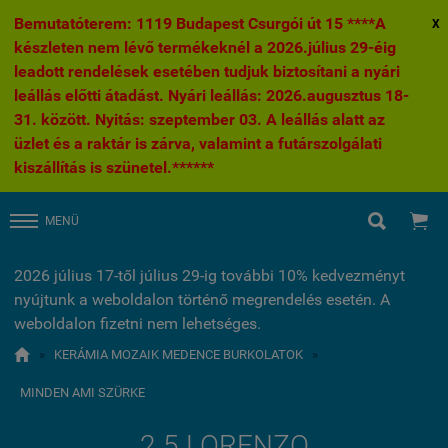
Bemutatóterem: 1119 Budapest Csurgói út 15 ****A
X
készleten nem lévő termékeknél a 2026.július 29-éig
leadott rendelések esetében tudjuk biztosítani a nyári
leállás előtti átadást. Nyári leállás: 2026.augusztus 18-
31. között. Nyitás: szeptember 03. A leállás alatt az
üzlet és a raktár is zárva, valamint a futárszolgálati
kiszállítás is szünetel.******


MENÜ
2026 július 17-től július 29-ig további 10% kedvezményt
nyújtunk a weboldalon történő megrendelés esetén. A
weboldalon fizetni nem lehetséges.

»
KERÁMIA MOZAIK MEDENCE BURKOLATOK
»
MINDEN AMI SZÜRKE
2.5 LORENZO