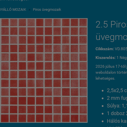
GYÁLLÓ MOZAIK
»
Piros üvegmozaik
2.5 Piro
üvegmo
Cikkszám:
VD.80
Kiszerelés:
1 Nég
2026 július 17-tő
weboldalon történ
lehetséges.
2,5x2,5
2 mm fu
Súlya: 1,
1 doboz 
Hálós ka