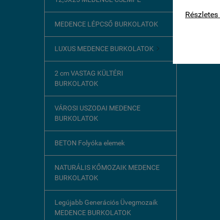
kapcsolat
Részletes 
MEDENCE LÉPCSŐ BURKOLATOK
LUXUS MEDENCE BURKOLATOK

2 cm VASTAG KÜLTÉRI
BURKOLATOK
VÁROSI USZODAI MEDENCE
BURKOLATOK
BETON Folyóka elemek
NATURÁLIS KŐMOZAIK MEDENCE
BURKOLATOK
Legújabb Generációs Üvegmozaik
MEDENCE BURKOLATOK