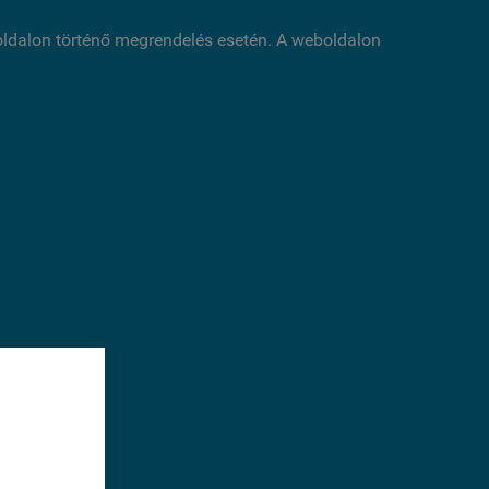
boldalon történő megrendelés esetén. A weboldalon
éséhez
sal