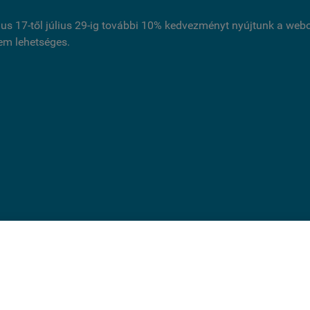
ius 17-től július 29-ig további 10% kedvezményt nyújtunk a we
nem lehetséges.
ldal cookie-kat használ.
és folytatásával jóváhagyja, hogy használjunk az oldal működ
 cookie-kat. Statisztikai, marketing célú vagy személyre szabás