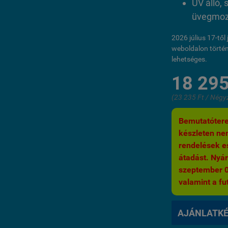
UV álló, 
üvegmoza
2026 július 17-tő
weboldalon történ
lehetséges.
18 295
(23 235 Ft / Négy
Bemutatótere
készleten nem
rendelések es
átadást. Nyár
szeptember 03.
valamint a fut
AJÁNLATK