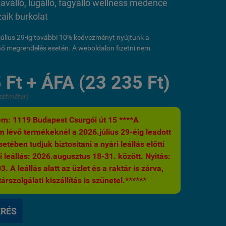
saválló, lúgálló, fagyálló wellness medence
ik burkolat
l július 29-ig további 10% kedvezményt nyújtunk a
ő megrendelés esetén. A weboldalon fizetni nem
 Ft + ÁFA (23 235 Ft)
zetméter)
m: 1119 Budapest Csurgói út 15 ****A
 lévő termékeknél a 2026.július 29-éig leadott
etében tudjuk biztosítani a nyári leállás előtti
i leállás: 2026.augusztus 18-31. között. Nyitás:
 A leállás alatt az üzlet és a raktár is zárva,
árszolgálati kiszállítás is szünetel.******
ÉRÉS