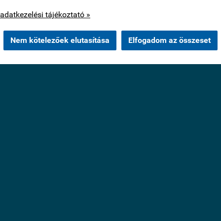
os cookie-kat csak az Ön hozzájárulása után használunk.
adatkezelési tájékoztató »
Nem kötelezőek elutasítása
Elfogadom az összeset