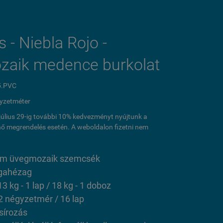
s - Niebla Rojo -
zaik medence burkolat
5.PVC
yzetméter
l július 29-ig további 10% kedvezményt nyújtunk a
ő megrendelés esetén. A weboldalon fizetni nem
 cm üvegmozaik szemcsék
gahézag
13 kg - 1 lap / 18 kg - 1 doboz
2 négyzetmér / 16 lap
sírozás