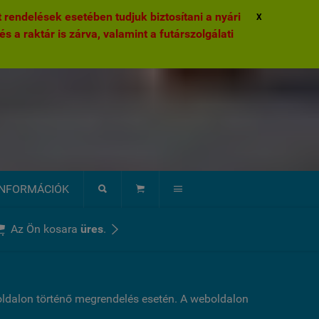
rendelések esetében tudjuk biztosítani a nyári
X
és a raktár is zárva, valamint a futárszolgálati
INFORMÁCIÓK





Az Ön kosara
üres
.
boldalon történő megrendelés esetén. A weboldalon