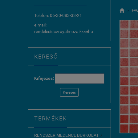

»
FA
Telefon: 06-30-083-33-21
e-mail:
rendeles
royalmozaik
hu
kukac
pont
KERESŐ
Kifejezés:
Keresés
TERMÉKEK
RENDSZER MEDENCE BURKOLAT
