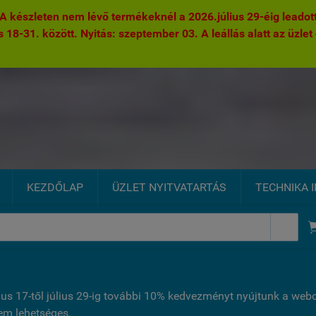
 készleten nem lévő termékeknél a 2026.július 29-éig leadott 
s 18-31. között. Nyitás: szeptember 03. A leállás alatt az üzlet 
KEZDŐLAP
ÜZLET NYITVATARTÁS
TECHNIKA 

ius 17-től július 29-ig további 10% kedvezményt nyújtunk a we
nem lehetséges.