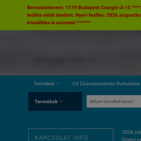
Bemutatóterem: 1119 Budapest Csurgói út 15 ****A
leállás előtti átadást. Nyári leállás: 2026.augusztu
kiszállítás is szünetel.******
Termékek
C3 Csúszásmentes Burkolatok

Termékek

2026 júl
KAPCSOLAT INFO
fizetni 