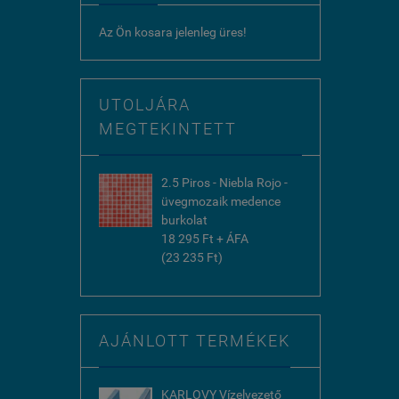
Az Ön kosara jelenleg üres!
UTOLJÁRA
MEGTEKINTETT
2.5 Piros - Niebla Rojo -
üvegmozaik medence
burkolat
18 295 Ft + ÁFA
(23 235 Ft)
AJÁNLOTT TERMÉKEK
KARLOVY Vízelvezető