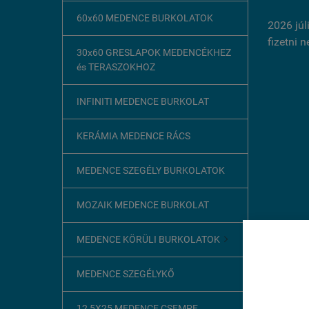
60x60 MEDENCE BURKOLATOK
2026 júl
fizetni 
30x60 GRESLAPOK MEDENCÉKHEZ
és TERASZOKHOZ
INFINITI MEDENCE BURKOLAT
KERÁMIA MEDENCE RÁCS
MEDENCE SZEGÉLY BURKOLATOK
MOZAIK MEDENCE BURKOLAT
MEDENCE KÖRÜLI BURKOLATOK

Ez az o
MEDENCE SZEGÉLYKŐ
A böngész
szükséges
12,5X25 MEDENCE CSEMPE