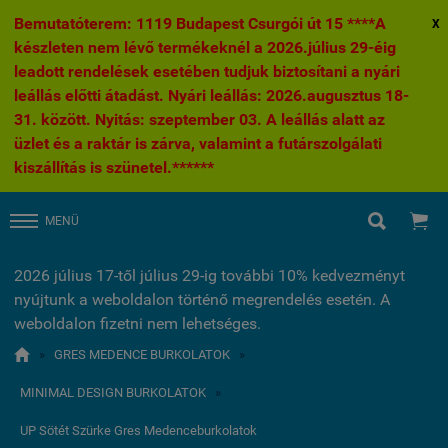
Bemutatóterem: 1119 Budapest Csurgói út 15 ****A
X
készleten nem lévő termékeknél a 2026.július 29-éig
leadott rendelések esetében tudjuk biztosítani a nyári
leállás előtti átadást. Nyári leállás: 2026.augusztus 18-
31. között. Nyitás: szeptember 03. A leállás alatt az
üzlet és a raktár is zárva, valamint a futárszolgálati
kiszállítás is szünetel.******


MENÜ
2026 július 17-től július 29-ig további 10% kedvezményt
nyújtunk a weboldalon történő megrendelés esetén. A
weboldalon fizetni nem lehetséges.

»
GRES MEDENCE BURKOLATOK
»
MINIMAL DESIGN BURKOLATOK
»
UP Sötét Szürke Gres Medenceburkolatok