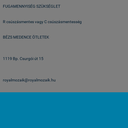
FUGAMENNYISÉG SZÜKSÉGLET
R csúszásmentes vagy C csúszásmentesség
BÉZS MEDENCE ÖTLETEK
Üzlet & Raktár:
1119 Bp. Csurgói út 15
email:
royalmozaik@royalmozaik.hu
projekteknek:
projekt@royalmozaik.hu
medenceburkolatok.hu -
Royalmozaik Pool & Home Kft
-
ÁSZF
-
Adatkezelési
tájékoztató