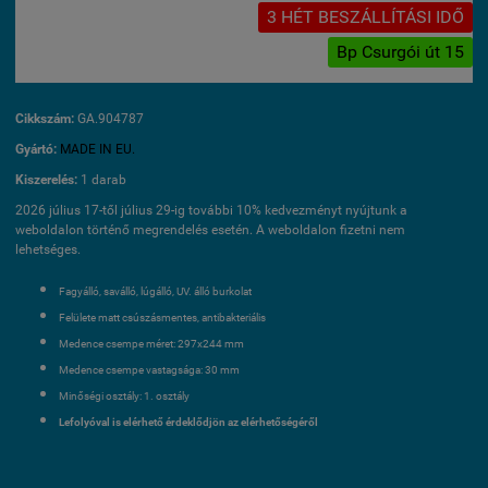
3 HÉT BESZÁLLÍTÁSI IDŐ
Bp Csurgói út 15
Cikkszám:
GA.904787
Gyártó:
MADE IN EU.
Kiszerelés:
1 darab
2026 július 17-től július 29-ig további 10% kedvezményt nyújtunk a
weboldalon történő megrendelés esetén. A weboldalon fizetni nem
lehetséges.
Fagyálló, saválló, lúgálló, UV. álló burkolat
Felülete matt csúszásmentes, antibakteriális
Medence csempe méret: 297x244 mm
Medence csempe vastagsága: 30 mm
Minőségi osztály: 1. osztály
Lefolyóval is elérhető érdeklődjön az elérhetőségéről