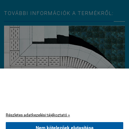
TOVÁBBI INFORMÁCIÓK A TERMÉKRŐL:
Ez az oldal cookie-kat használ.
A böngészés folytatásával jóváhagyja, hogy használjunk az oldal
működéséhez szükséges cookie-kat. Statisztikai, marketing célú
vagy személyre szabással kapcsolatos cookie-kat csak az Ön
hozzájárulása után használunk.
Részletes adatkezelési tájékoztató »
Nem kötelezőek elutasítása