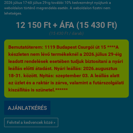
2026 július 17-től július 29-ig további 10% kedvezményt nyújtunk a
weboldalon történő megrendelés esetén. A weboldalon fizetni nem
lehetséges.
12 150 Ft + ÁFA (15 430 Ft)
(15 430 Ft / darab)
Bemutatóterem: 1119 Budapest Csurgói út 15 ****A
készleten nem lévő termékeknél a 2026.július 29-éig
leadott rendelések esetében tudjuk biztosítani a nyári
leállás előtti átadást. Nyári leállás: 2026.augusztus
18-31. között. Nyitás: szeptember 03. A leállás alatt
az üzlet és a raktár is zárva, valamint a futárszolgálati
kiszállítás is szünetel.******
AJÁNLATKÉRÉS
Felvitel a kedvencek közé »