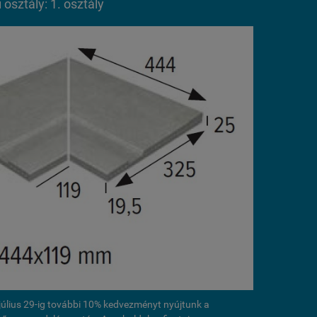
osztály: 1. osztály
l július 29-ig további 10% kedvezményt nyújtunk a