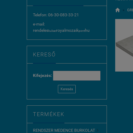

»
GR
Telefon: 06-30-083-33-21
e-mail:
rendeles
royalmozaik
hu
kukac
pont
KERESŐ
Kifejezés:
Keresés
TERMÉKEK
RENDSZER MEDENCE BURKOLAT
