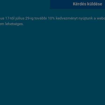
Kérdés küldése
ius 17-től július 29-ig további 10% kedvezményt nyújtunk a we
nem lehetséges.