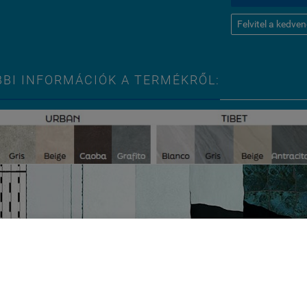
Felvitel a kedve
BI INFORMÁCIÓK A TERMÉKRŐL:
ldal cookie-kat használ.
és folytatásával jóváhagyja, hogy használjunk az oldal működ
 cookie-kat. Statisztikai, marketing célú vagy személyre szabás