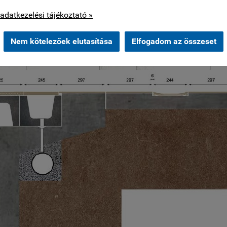
os cookie-kat csak az Ön hozzájárulása után használunk.
adatkezelési tájékoztató »
Nem kötelezőek elutasítása
Elfogadom az összeset