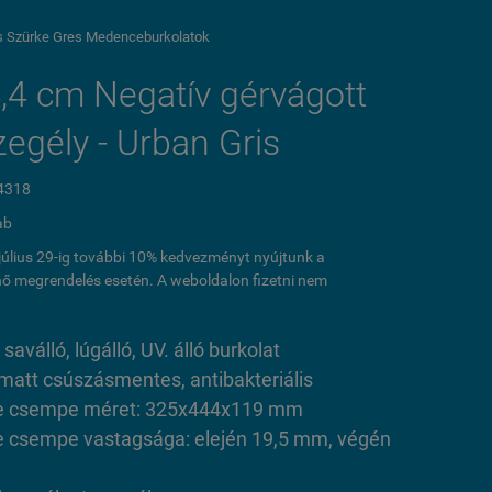
s Szürke Gres Medenceburkolatok
,4 cm Negatív gérvágott
zegély - Urban Gris
4318
ab
l július 29-ig további 10% kedvezményt nyújtunk a
ő megrendelés esetén. A weboldalon fizetni nem
 saválló, lúgálló, UV. álló burkolat
 matt csúszásmentes, antibakteriális
 csempe méret: 325x444x119 mm
 csempe vastagsága: elején 19,5 mm, végén