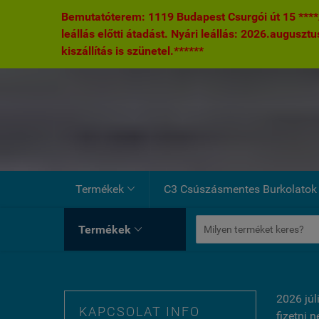
Bemutatóterem: 1119 Budapest Csurgói út 15 ****A
leállás előtti átadást. Nyári leállás: 2026.augusztu
kiszállítás is szünetel.******
Termékek
C3 Csúszásmentes Burkolatok

Termékek

2026 júl
KAPCSOLAT INFO
fizetni 