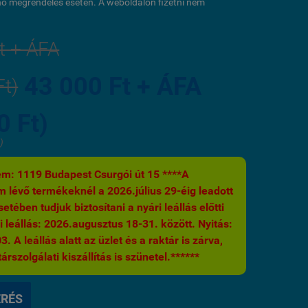
ő megrendelés esetén. A weboldalon fizetni nem
t + ÁFA
43 000 Ft + ÁFA
Ft)
0 Ft)
)
m: 1119 Budapest Csurgói út 15 ****A
 lévő termékeknél a 2026.július 29-éig leadott
etében tudjuk biztosítani a nyári leállás előtti
i leállás: 2026.augusztus 18-31. között. Nyitás:
 A leállás alatt az üzlet és a raktár is zárva,
árszolgálati kiszállítás is szünetel.******
ÉRÉS