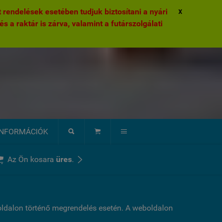
rendelések esetében tudjuk biztosítani a nyári
X
és a raktár is zárva, valamint a futárszolgálati
INFORMÁCIÓK





Az Ön kosara
üres
.
boldalon történő megrendelés esetén. A weboldalon