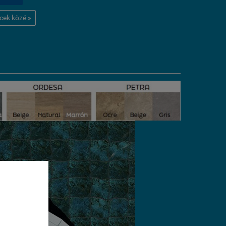
ncek közé »
éséhez
sal