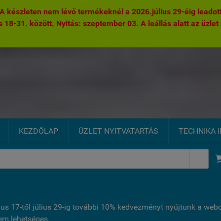
 készleten nem lévő termékeknél a 2026.július 29-éig leadott 
s 18-31. között. Nyitás: szeptember 03. A leállás alatt az üzlet 
KEZDŐLAP
ÜZLET NYITVATARTÁS
TECHNIKA 

ius 17-től július 29-ig további 10% kedvezményt nyújtunk a we
nem lehetséges.