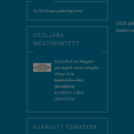
Az Ön kosara jelenleg üres!
2026 júl
fizetni 
UTOLJÁRA
MEGTEKINTETT
32,5x44,4 cm Negatív
gérvágott sarok szegély -
Urban Gris
54 610 Ft + ÁFA
(69 355 Ft)
43 000 Ft + ÁFA
(54 610 Ft)
AJÁNLOTT TERMÉKEK