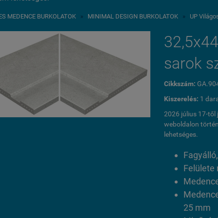
ES MEDENCE BURKOLATOK
»
MINIMAL DESIGN BURKOLATOK
»
UP Világo
32,5x44
sarok s
Cikkszám:
GA.90
Kiszerelés:
1 dar
2026 július 17-tő
weboldalon történ
lehetséges.
Fagyálló,
Felülete
Medence
Medence
25 mm