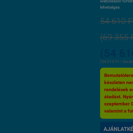
weboldalon történ
lehetséges.
54 610 F
(69 355 
(54 61
(54 610 Ft / darab
Bemutatótere
készleten nem
rendelések es
átadást. Nyár
szeptember 03.
valamint a fut
AJÁNLATK