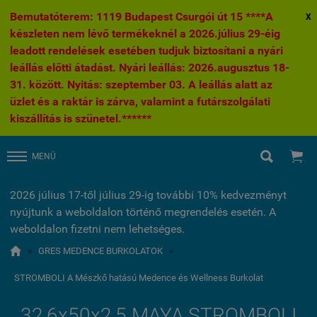
Bemutatóterem: 1119 Budapest Csurgói út 15 ****A
X
készleten nem lévő termékeknél a 2026.július 29-éig
leadott rendelések esetében tudjuk biztosítani a nyári
leállás előtti átadást. Nyári leállás: 2026.augusztus 18-
31. között. Nyitás: szeptember 03. A leállás alatt az
üzlet és a raktár is zárva, valamint a futárszolgálati
kiszállítás is szünetel.******


MENÜ
2026 július 17-től július 29-ig további 10% kedvezményt
nyújtunk a weboldalon történő megrendelés esetén. A
weboldalon fizetni nem lehetséges.

»
GRES MEDENCE BURKOLATOK
»
STROMBOLI A Mészkő hatású Medence és Wellness Burkolat
32,6x50x2,5 MAYA STROMBOLI