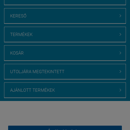
KERESŐ

TERMÉKEK

KOSÁR

UTOLJÁRA MEGTEKINTETT

AJÁNLOTT TERMÉKEK

Webáruház értékelés
medenceburkolatok.hu