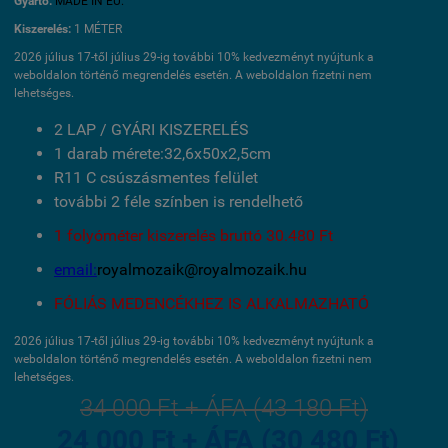
Gyártó:
MADE IN EU.
Kiszerelés:
1 MÉTER
2026 július 17-től július 29-ig további 10% kedvezményt nyújtunk a
weboldalon történő megrendelés esetén. A weboldalon fizetni nem
lehetséges.
2 LAP / GYÁRI KISZERELÉS
1 darab mérete:32,6x50x2,5cm
R11 C csúszásmentes felület
további 2 féle színben is rendelhető
1 folyóméter kiszerelés bruttó 30.480 Ft
email:
royalmozaik@royalmozaik.hu
FÓLIÁS MEDENCÉKHEZ IS ALKALMAZHATÓ
2026 július 17-től július 29-ig további 10% kedvezményt nyújtunk a
weboldalon történő megrendelés esetén. A weboldalon fizetni nem
lehetséges.
34 000 Ft + ÁFA (43 180 Ft)
24 000 Ft + ÁFA (30 480 Ft)