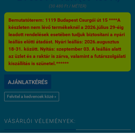
(30 480 Ft / MÉTER)
Bemutatóterem: 1119 Budapest Csurgói út 15 ****A
készleten nem lévő termékeknél a 2026.július 29-éig
leadott rendelések esetében tudjuk biztosítani a nyári
leállás előtti átadást. Nyári leállás: 2026.augusztus
18-31. között. Nyitás: szeptember 03. A leállás alatt
az üzlet és a raktár is zárva, valamint a futárszolgálati
kiszállítás is szünetel.******
AJÁNLATKÉRÉS
Felvitel a kedvencek közé »
VÁSÁRLÓI VÉLEMÉNYEK: