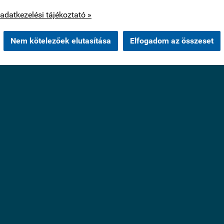
os cookie-kat csak az Ön hozzájárulása után használunk.
adatkezelési tájékoztató »
Nem kötelezőek elutasítása
Elfogadom az összeset