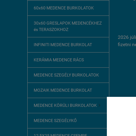
60x60 MEDENCE BURKOLATOK
30x60 GRESLAPOK MEDENCÉKHEZ
és TERASZOKHOZ
2026 júl
fizetni 
INFINITI MEDENCE BURKOLAT
KERÁMIA MEDENCE RÁCS
MEDENCE SZEGÉLY BURKOLATOK
MOZAIK MEDENCE BURKOLAT
MEDENCE KÖRÜLI BURKOLATOK

Ez az o
MEDENCE SZEGÉLYKŐ
A böngész
szükséges
12,5X25 MEDENCE CSEMPE