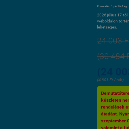
Kiszerelés: 5 pár 16,4 kg
2026 július 17-tő
weboldalon történ
lehetséges.
24 003 F
(30 484 
(24 00
(4 801 Ft / pár)
Bemutatótere
készleten nem
rendelések es
átadást. Nyár
szeptember 03.
valamint a fut