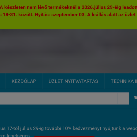
 készleten nem lévő termékeknél a 2026.július 29-éig leadott 
s 18-31. között. Nyitás: szeptember 03. A leállás alatt az üzlet 
KEZDŐLAP
ÜZLET NYITVATARTÁS
TECHNIKA 

ius 17-től július 29-ig további 10% kedvezményt nyújtunk a we
nem lehetséges.