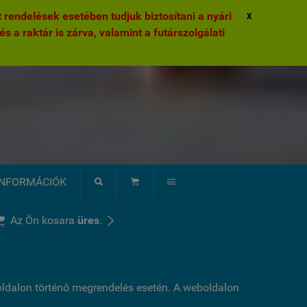
rendelések esetében tudjuk biztosítani a nyári
X
és a raktár is zárva, valamint a futárszolgálati
INFORMÁCIÓK





Az Ön kosara
üres
.
boldalon történő megrendelés esetén. A weboldalon