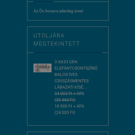
Az Ön kosara jelenleg üres!
UTOLJÁRA
MEGTEKINTETT
3.6X33 GRA
ELEFÁNTCSONTSZÍNŰ
BALOS ÍVES
CSÚSZÁSMENTES
LÁBAZATI KÍSÉ...
24 003 Ft + ÁFA
(30 484 Ft)
18 900 Ft + ÁFA
(24 003 Ft)