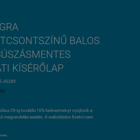
 GRA
NTCSONTSZÍNŰ BALOS
CSÚSZÁSMENTES
TI KÍSÉRŐLAP
5 JG245
EU.
l július 29-ig további 10% kedvezményt nyújtunk a
ő megrendelés esetén. A weboldalon fizetni nem
ánosan.