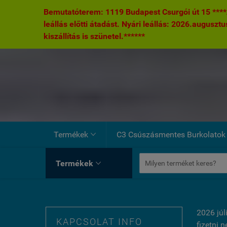
Bemutatóterem: 1119 Budapest Csurgói út 15 ****A
leállás előtti átadást. Nyári leállás: 2026.augusztu
kiszállítás is szünetel.******
Termékek
C3 Csúszásmentes Burkolatok

Termékek

2026 júl
KAPCSOLAT INFO
fizetni 