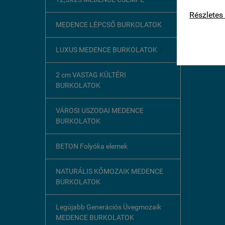
kapcsolat
Részletes 
MEDENCE LÉPCSŐ BURKOLATOK
LUXUS MEDENCE BURKOLATOK

2 cm VASTAG KÜLTÉRI
BURKOLATOK
VÁROSI USZODAI MEDENCE
BURKOLATOK
BETON Folyóka elemek
NATURÁLIS KŐMOZAIK MEDENCE
BURKOLATOK
Legújabb Generációs Üvegmozaik
MEDENCE BURKOLATOK