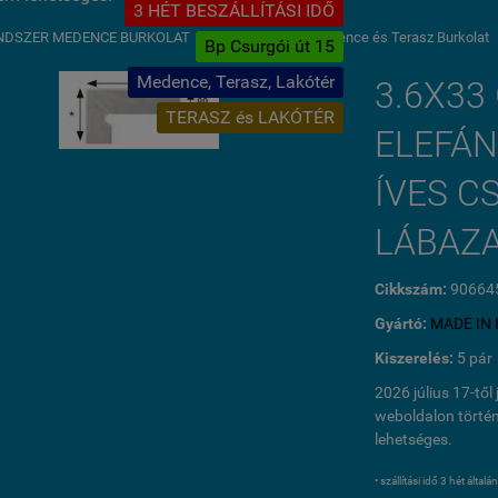
3 HÉT BESZÁLLÍTÁSI IDŐ
NDSZER MEDENCE BURKOLAT
»
GRA MATERIA Medence és Terasz Burkolat
Bp Csurgói út 15
Medence, Terasz, Lakótér
3.6X33
TERASZ és LAKÓTÉR
ELEFÁ
ÍVES 
LÁBAZA
Cikkszám:
90664
Gyártó:
MADE IN 
Kiszerelés:
5 pár
2026 július 17-tő
weboldalon történ
lehetséges.
• szállítási idő 3 hét által