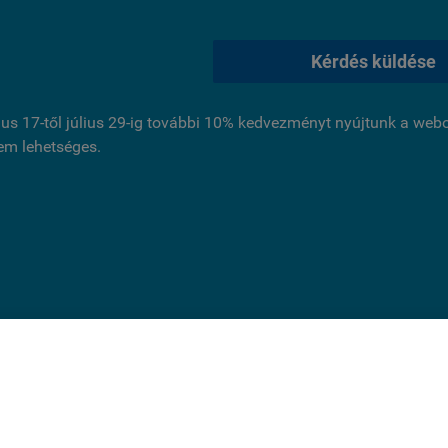
Kérdés küldése
ius 17-től július 29-ig további 10% kedvezményt nyújtunk a we
nem lehetséges.
ldal cookie-kat használ.
és folytatásával jóváhagyja, hogy használjunk az oldal működ
 cookie-kat. Statisztikai, marketing célú vagy személyre szabás