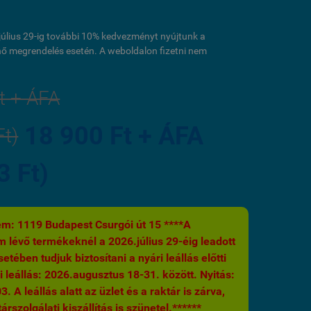
l július 29-ig további 10% kedvezményt nyújtunk a
ő megrendelés esetén. A weboldalon fizetni nem
t + ÁFA
18 900 Ft + ÁFA
Ft)
3 Ft)
m: 1119 Budapest Csurgói út 15 ****A
 lévő termékeknél a 2026.július 29-éig leadott
etében tudjuk biztosítani a nyári leállás előtti
i leállás: 2026.augusztus 18-31. között. Nyitás:
 A leállás alatt az üzlet és a raktár is zárva,
árszolgálati kiszállítás is szünetel.******