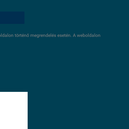
boldalon történő megrendelés esetén. A weboldalon
éséhez
sal