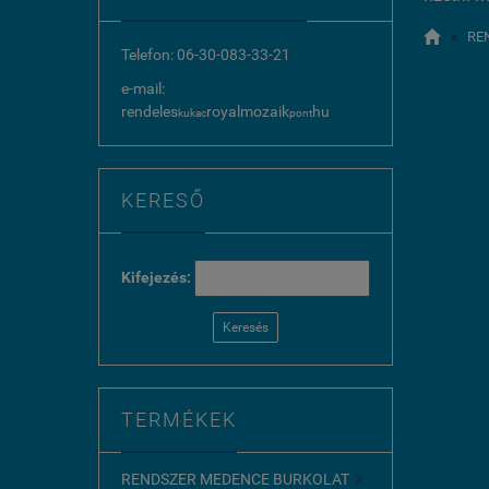

»
RE
Telefon: 06-30-083-33-21
e-mail:
rendeles
royalmozaik
hu
kukac
pont
KERESŐ
Kifejezés:
Keresés
TERMÉKEK
RENDSZER MEDENCE BURKOLAT
