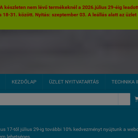
 készleten nem lévő termékeknél a 2026.július 29-éig leadott 
s 18-31. között. Nyitás: szeptember 03. A leállás alatt az üzlet 
KEZDŐLAP
ÜZLET NYITVATARTÁS
TECHNIKA 

ius 17-től július 29-ig további 10% kedvezményt nyújtunk a we
nem lehetséges.