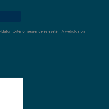
boldalon történő megrendelés esetén. A weboldalon
éséhez
sal