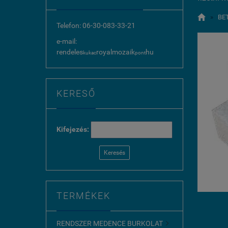

»
BET
Telefon: 06-30-083-33-21
e-mail:
rendeles
royalmozaik
hu
kukac
pont
KERESŐ
Kifejezés:
Keresés
TERMÉKEK
RENDSZER MEDENCE BURKOLAT
