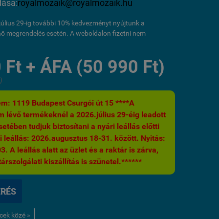
dása:
royalmozaik@royalmozaik.hu
l július 29-ig további 10% kedvezményt nyújtunk a
ő megrendelés esetén. A weboldalon fizetni nem
 Ft + ÁFA (50 990 Ft)
)
m: 1119 Budapest Csurgói út 15 ****A
 lévő termékeknél a 2026.július 29-éig leadott
etében tudjuk biztosítani a nyári leállás előtti
i leállás: 2026.augusztus 18-31. között. Nyitás:
 A leállás alatt az üzlet és a raktár is zárva,
árszolgálati kiszállítás is szünetel.******
ÉRÉS
ncek közé »