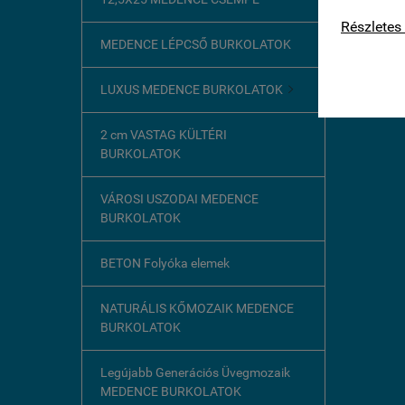
kapcsolat
Részletes 
MEDENCE LÉPCSŐ BURKOLATOK
LUXUS MEDENCE BURKOLATOK

2 cm VASTAG KÜLTÉRI
BURKOLATOK
VÁROSI USZODAI MEDENCE
BURKOLATOK
BETON Folyóka elemek
NATURÁLIS KŐMOZAIK MEDENCE
BURKOLATOK
Legújabb Generációs Üvegmozaik
MEDENCE BURKOLATOK