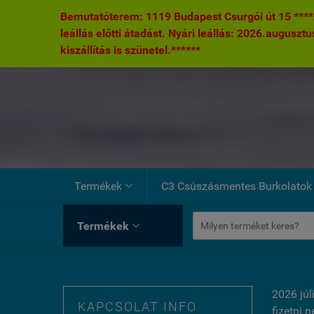
Bemutatóterem: 1119 Budapest Csurgói út 15 ****A
leállás előtti átadást. Nyári leállás: 2026.augusztu
kiszállítás is szünetel.******
Termékek
C3 Csúszásmentes Burkolatok

Termékek

2026 júl
KAPCSOLAT INFO
fizetni 