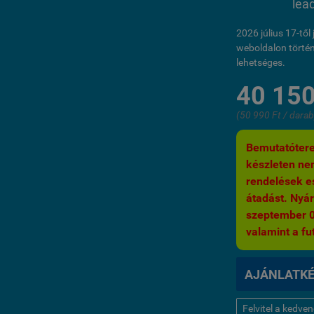
lea
2026 július 17-tő
weboldalon történ
lehetséges.
40 150
(50 990 Ft / darab
Bemutatótere
készleten nem
rendelések es
átadást. Nyár
szeptember 03.
valamint a fut
AJÁNLATK
Felvitel a kedve