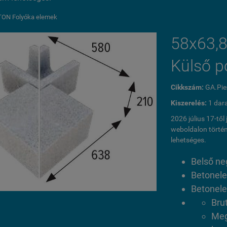
ON Folyóka elemek
58x63,8
Külső p
Cikkszám:
GA.Pie
Kiszerelés:
1 dar
2026 július 17-tő
weboldalon történ
lehetséges.
Belső ne
Betonel
Betonel
Bru
Meg