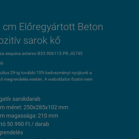
 cm Előregyártott Beton
ozitív sarok kő
za.esquina.exterior.B33.906115.PR.JG745
ab
l július 29-ig további 10% kedvezményt nyújtunk a
ő megrendelés esetén. A weboldalon fizetni nem
gatív sarokdarab
em méret: 250x285x102 mm
em magassága: 210 mm
ttó 50.990 Ft / darab
rendelés