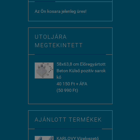
Az Ön kosara jelenleg üres!
UTOLJÁRA
MEGTEKINTETT
58x63,8 cm Előregyártott
Beton Külső pozitív sarok
kő
40 150 Ft + ÁFA
(50 990 Ft)
AJÁNLOTT TERMÉKEK
KARLOVY Vízelvezető