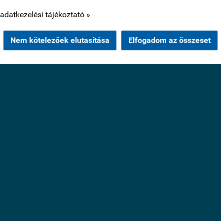
os cookie-kat csak az Ön hozzájárulása után használunk.
adatkezelési tájékoztató »
Nem kötelezőek elutasítása
Elfogadom az összeset