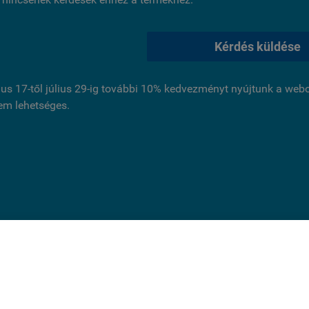
Kérdés küldése
ius 17-től július 29-ig további 10% kedvezményt nyújtunk a we
nem lehetséges.
ldal cookie-kat használ.
és folytatásával jóváhagyja, hogy használjunk az oldal működ
 cookie-kat. Statisztikai, marketing célú vagy személyre szabás