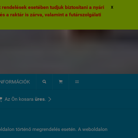
rendelések esetében tudjuk biztosítani a nyári
X
és a raktár is zárva, valamint a futárszolgálati
INFORMÁCIÓK





Az Ön kosara
üres
.
boldalon történő megrendelés esetén. A weboldalon