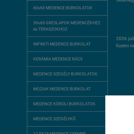
60x60 MEDENCE BURKOLATOK
30x60 GRESLAPOK MEDENCÉKHEZ
és TERASZOKHOZ
2026 júl
INFINITI MEDENCE BURKOLAT
fizetni 
KERÁMIA MEDENCE RÁCS
MEDENCE SZEGÉLY BURKOLATOK
MOZAIK MEDENCE BURKOLAT
MEDENCE KÖRÜLI BURKOLATOK

Ez az o
MEDENCE SZEGÉLYKŐ
A böngész
szükséges
12,5X25 MEDENCE CSEMPE