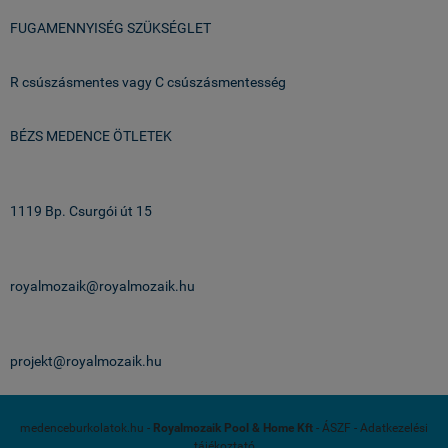
FUGAMENNYISÉG SZÜKSÉGLET
R csúszásmentes vagy C csúszásmentesség
BÉZS MEDENCE ÖTLETEK
Üzlet & Raktár:
1119 Bp. Csurgói út 15
email:
royalmozaik@royalmozaik.hu
projekteknek:
projekt@royalmozaik.hu
medenceburkolatok.hu -
Royalmozaik Pool & Home Kft
-
ÁSZF
-
Adatkezelési
tájékoztató