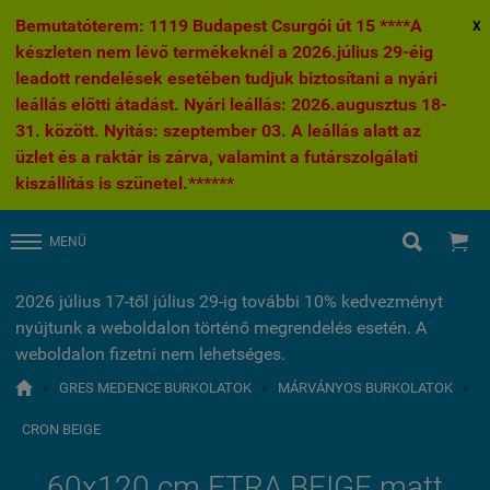
Bemutatóterem: 1119 Budapest Csurgói út 15 ****A
X
készleten nem lévő termékeknél a 2026.július 29-éig
leadott rendelések esetében tudjuk biztosítani a nyári
leállás előtti átadást. Nyári leállás: 2026.augusztus 18-
31. között. Nyitás: szeptember 03. A leállás alatt az
üzlet és a raktár is zárva, valamint a futárszolgálati
kiszállítás is szünetel.******


MENÜ
2026 július 17-től július 29-ig további 10% kedvezményt
nyújtunk a weboldalon történő megrendelés esetén. A
weboldalon fizetni nem lehetséges.

»
GRES MEDENCE BURKOLATOK
»
MÁRVÁNYOS BURKOLATOK
»
CRON BEIGE
60x120 cm ETRA BEIGE matt