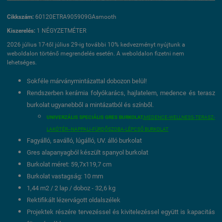
Cikkszám:
60120ETRA905909GAsmooth
Kiszerelés:
1 NÉGYZETMÉTER
2026 július 17-től július 29-ig további 10% kedvezményt nyújtunk a
weboldalon történő megrendelés esetén. A weboldalon fizetni nem
lehetséges.
Sokféle márványmintázattal dobozon belül!
Rendszerben kerámia folyókarács, hajlatelem, medence és terasz
burkolat ugyanebből a mintázatból és színből.
UNIVERZÁLIS SPECIÁLIS GRES BURKOLAT,
MEDENCE-WELLNESS-TERASZ-
LAKÓTÉR--NAPPALI-FÜRDŐSZOBA-LÉPCSŐ BURKOLAT
Fagyálló, saválló, lúgálló, UV. álló burkolat
Gres alapanyagból készült spanyol burkolat
Burkolat méret: 59,7x119,7 cm
Burkolat vastagság: 10 mm
1,44 m2 / 2 lap / doboz - 32,6 kg
Rektifikált lézervágott oldalszélek
Projektek részére tervezéssel és kivitelezéssel együtt is kapacitás