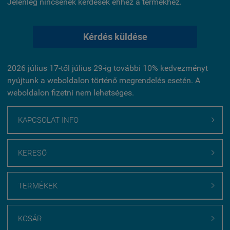
Jelenleg nincsenek kérdések ehhez a termékhez.
Kérdés küldése
2026 július 17-től július 29-ig további 10% kedvezményt
nyújtunk a weboldalon történő megrendelés esetén. A
weboldalon fizetni nem lehetséges.
KAPCSOLAT INFO

KERESŐ

TERMÉKEK

KOSÁR
