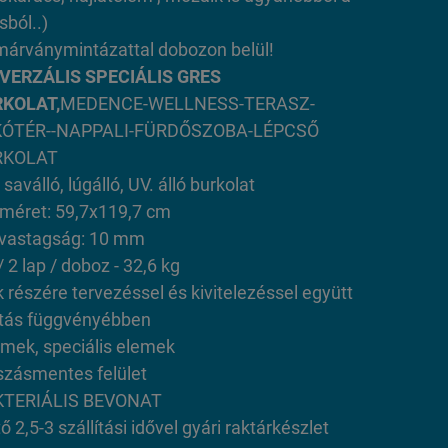
sból..)
márványmintázattal dobozon belül!
VERZÁLIS SPECIÁLIS GRES
KOLAT,
MEDENCE-WELLNESS-TERASZ-
KÓTÉR--NAPPALI-FÜRDŐSZOBA-LÉPCSŐ
RKOLAT
 saválló, lúgálló, UV. álló burkolat
 méret: 59,7x119,7 cm
 vastagság: 10 mm
 2 lap / doboz - 32,6 kg
 részére tervezéssel és kivitelezéssel együtt
itás függvényébben
emek, speciális elemek
zásmentes felület
KTERIÁLIS BEVONAT
ő 2,5-3 szállítási idővel gyári raktárkészlet