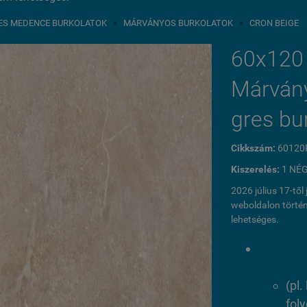
ES MEDENCE BURKOLATOK
»
MÁRVÁNYOS BURKOLATOK
»
CRON BEIGE
60x120
Márvá
gres bu
Cikkszám:
60120P
Kiszerelés:
1 NÉ
2026 július 17-tő
weboldalon történ
lehetséges.
(pl
fol