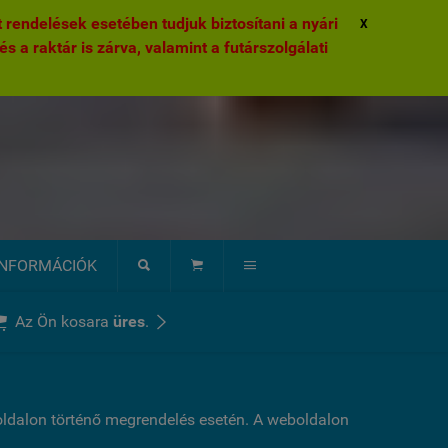
rendelések esetében tudjuk biztosítani a nyári
X
és a raktár is zárva, valamint a futárszolgálati
INFORMÁCIÓK





Az Ön kosara
üres
.
boldalon történő megrendelés esetén. A weboldalon