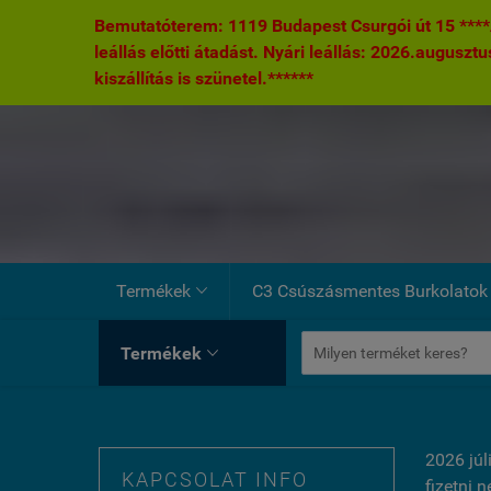
Bemutatóterem: 1119 Budapest Csurgói út 15 ****A
leállás előtti átadást. Nyári leállás: 2026.augusztu
kiszállítás is szünetel.******
Termékek
C3 Csúszásmentes Burkolatok

Termékek

2026 júl
KAPCSOLAT INFO
fizetni 