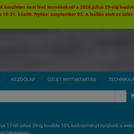
 készleten nem lévő termékeknél a 2026.július 29-éig leadott 
s 18-31. között. Nyitás: szeptember 03. A leállás alatt az üzlet 
KEZDŐLAP
ÜZLET NYITVATARTÁS
TECHNIKA 

ius 17-től július 29-ig további 10% kedvezményt nyújtunk a we
nem lehetséges.