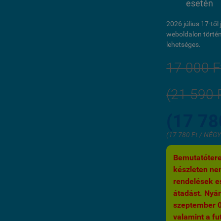
esetén
2026 július 17-tő
weboldalon történ
lehetséges.
17 000 F
(21 590 
(17 78
(17 780 Ft / NÉ
Bemutatótere
készleten nem
rendelések es
átadást. Nyár
szeptember 03.
valamint a fut