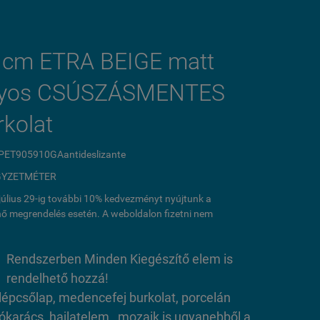
 cm ETRA BEIGE matt
nyos CSÚSZÁSMENTES
rkolat
ET905910GAantideslizante
GYZETMÉTER
l július 29-ig további 10% kedvezményt nyújtunk a
ő megrendelés esetén. A weboldalon fizetni nem
Rendszerben Minden Kiegészítő elem is
rendelhető hozzá!
. lépcsőlap, medencefej burkolat, porcelán
yókarács, hajlatelem , mozaik is ugyanebből a