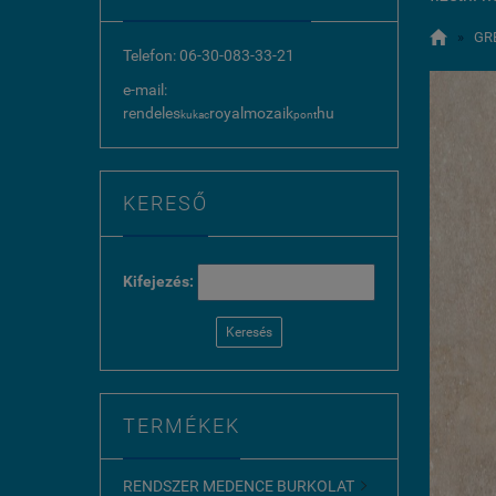

»
GR
Telefon: 06-30-083-33-21
e-mail:
rendeles
royalmozaik
hu
kukac
pont
KERESŐ
Kifejezés:
Keresés
TERMÉKEK
RENDSZER MEDENCE BURKOLAT
