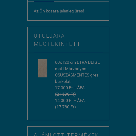
Az Ön kosara jelenleg üres!
UTOLJÁRA
MEGTEKINTETT
60x120 cm ETRA BEIGE
matt Márványos
CSÚSZÁSMENTES gres
burkolat
17 000 Ft + ÁFA
(21 590 Ft)
14 000 Ft + ÁFA
(17 780 Ft)
AJÁNLOTT TERMÉKEK