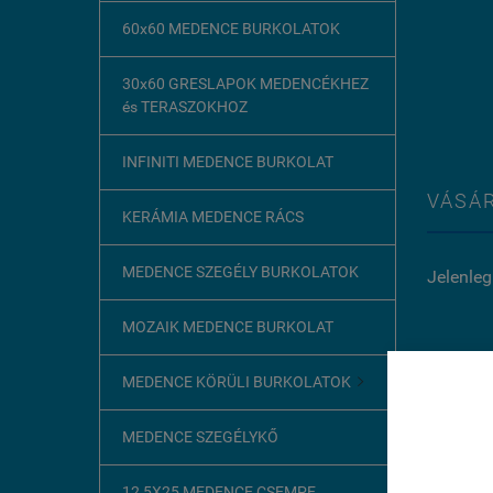
60x60 MEDENCE BURKOLATOK
30x60 GRESLAPOK MEDENCÉKHEZ
és TERASZOKHOZ
INFINITI MEDENCE BURKOLAT
VÁSÁR
KERÁMIA MEDENCE RÁCS
MEDENCE SZEGÉLY BURKOLATOK
Jelenleg
MOZAIK MEDENCE BURKOLAT
MEDENCE KÖRÜLI BURKOLATOK

Ez az o
KÉRDÉ
MEDENCE SZEGÉLYKŐ
A böngész
szükséges
Jelenleg
12,5X25 MEDENCE CSEMPE