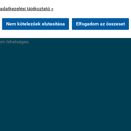
os cookie-kat csak az Ön hozzájárulása után használunk.
adatkezelési tájékoztató »
Kérdés küldése
Nem kötelezőek elutasítása
Elfogadom az összeset
ius 17-től július 29-ig további 10% kedvezményt nyújtunk a we
nem lehetséges.