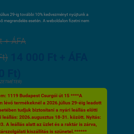
l július 29-ig további 10% kedvezményt nyújtunk a
ő megrendelés esetén. A weboldalon fizetni nem
t + ÁFA
14 000 Ft + ÁFA
Ft)
0 Ft)
GYZETMÉTER)
m: 1119 Budapest Csurgói út 15 ****A
 lévő termékeknél a 2026.július 29-éig leadott
etében tudjuk biztosítani a nyári leállás előtti
i leállás: 2026.augusztus 18-31. között. Nyitás:
 A leállás alatt az üzlet és a raktár is zárva,
árszolgálati kiszállítás is szünetel.******