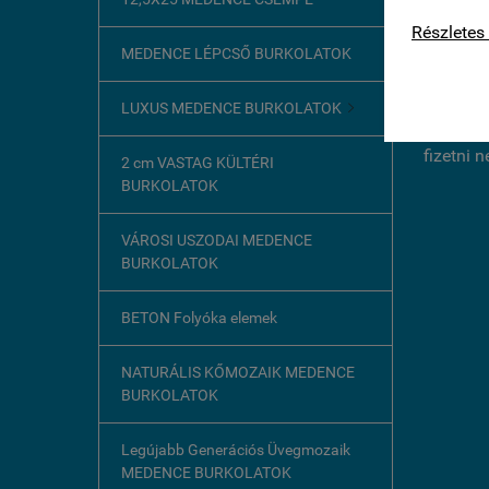
kapcsolat
Részletes 
MEDENCE LÉPCSŐ BURKOLATOK
LUXUS MEDENCE BURKOLATOK

2026 júl
fizetni 
2 cm VASTAG KÜLTÉRI
BURKOLATOK
VÁROSI USZODAI MEDENCE
BURKOLATOK
BETON Folyóka elemek
NATURÁLIS KŐMOZAIK MEDENCE
BURKOLATOK
Legújabb Generációs Üvegmozaik
MEDENCE BURKOLATOK