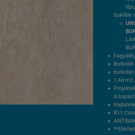
típu
Sokféle 
UNI
BUR
LA
BU
Fagyálló,
Burkolat
burkolat
1,44 m2 /
Projektek
is kapac
Hajlatel
R11 Csús
ANTIBA
**Elérhet