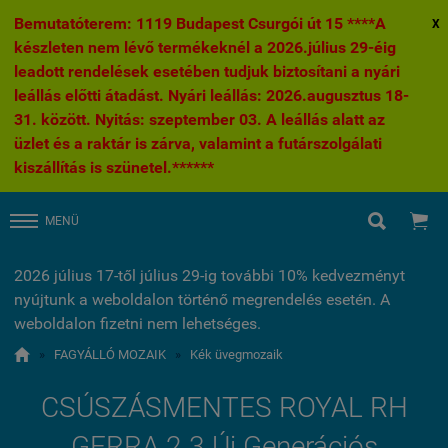
Bemutatóterem: 1119 Budapest Csurgói út 15 ****A
X
készleten nem lévő termékeknél a 2026.július 29-éig
leadott rendelések esetében tudjuk biztosítani a nyári
leállás előtti átadást. Nyári leállás: 2026.augusztus 18-
31. között. Nyitás: szeptember 03. A leállás alatt az
üzlet és a raktár is zárva, valamint a futárszolgálati
kiszállítás is szünetel.******


MENÜ
2026 július 17-től július 29-ig további 10% kedvezményt
nyújtunk a weboldalon történő megrendelés esetén. A
weboldalon fizetni nem lehetséges.

»
FAGYÁLLÓ MOZAIK
»
Kék üvegmozaik
CSÚSZÁSMENTES ROYAL RH
GERRA 2.3 Új Generációs