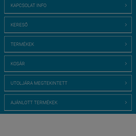
KAPCSOLAT INFO

KERESŐ

TERMÉKEK

KOSÁR

UTOLJÁRA MEGTEKINTETT

AJÁNLOTT TERMÉKEK

Webáruház értékelés
medenceburkolatok.hu