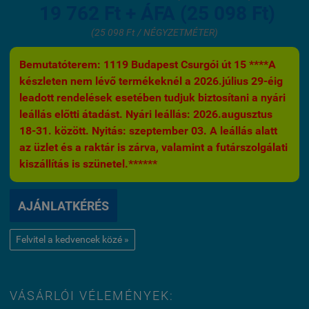
19 762 Ft + ÁFA (25 098 Ft)
(25 098 Ft / NÉGYZETMÉTER)
Bemutatóterem: 1119 Budapest Csurgói út 15 ****A
készleten nem lévő termékeknél a 2026.július 29-éig
leadott rendelések esetében tudjuk biztosítani a nyári
leállás előtti átadást. Nyári leállás: 2026.augusztus
18-31. között. Nyitás: szeptember 03. A leállás alatt
az üzlet és a raktár is zárva, valamint a futárszolgálati
kiszállítás is szünetel.******
AJÁNLATKÉRÉS
Felvitel a kedvencek közé »
VÁSÁRLÓI VÉLEMÉNYEK: