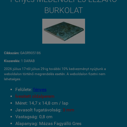
BURKOLAT
Cikkszám:
GAGR905186
Kiszerelés:
1 DARAB
2026 július 17-től július 29-ig további 10% kedvezményt nyújtunk a
weboldalon történő megrendelés esetén. A weboldalon fizetni nem
lehetséges.
Felülete:
fényes
Ívesitett oldalperem
Méret: 14,7 x 14,8 cm / lap
Javasolt fugatávolság:
3 mm
Vastagság: 0,8 cm
Alapanyag: Mázas Fagyálló Gres