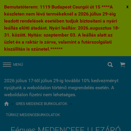
Bemutatóterem: 1119 Budapest Csurgói út 15 ****A
X
készleten nem lévő termékeknél a 2026.július 29-éig
leadott rendelések esetében tudjuk biztosítani a nyári
leállás előtti átadást. Nyári leállás: 2026.augusztus 18-
31. között. Nyitás: szeptember 03. A leállás alatt az
üzlet és a raktár is zárva, valamint a futárszolgálati
kiszállítás is szünetel.******


MENÜ
2026 július 17-től július 29-ig további 10% kedvezményt
nyújtunk a weboldalon történő megrendelés esetén. A
weboldalon fizetni nem lehetséges.

»
GRES MEDENCE BURKOLATOK
»
TÜRKIZ MEDENCEBURKOLATOK
Fényes MEDENCEFEJ LEZÁRÓ