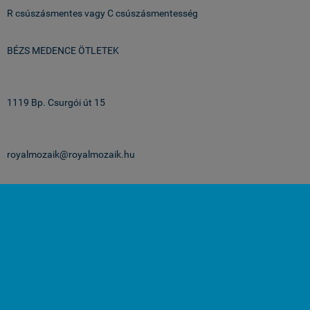
R csúszásmentes vagy C csúszásmentesség
BÉZS MEDENCE ÖTLETEK
Üzlet & Raktár:
1119 Bp. Csurgói út 15
email:
royalmozaik@royalmozaik.hu
projekteknek:
projekt@royalmozaik.hu
medenceburkolatok.hu -
Royalmozaik Pool & Home Kft
-
ÁSZF
-
Adatkezelési
tájékoztató
Webáruház készítés
a StartÜzlettel.