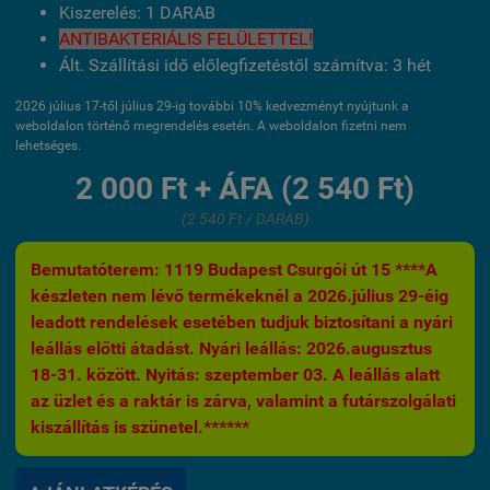
Kiszerelés: 1 DARAB
ANTIBAKTERIÁLIS FELÜLETTEL!
Ált. Szállítási idő előlegfizetéstől számítva: 3 hét
2026 július 17-től július 29-ig további 10% kedvezményt nyújtunk a
weboldalon történő megrendelés esetén. A weboldalon fizetni nem
lehetséges.
2 000 Ft + ÁFA (2 540 Ft)
(2 540 Ft / DARAB)
Bemutatóterem: 1119 Budapest Csurgói út 15 ****A
készleten nem lévő termékeknél a 2026.július 29-éig
leadott rendelések esetében tudjuk biztosítani a nyári
leállás előtti átadást. Nyári leállás: 2026.augusztus
18-31. között. Nyitás: szeptember 03. A leállás alatt
az üzlet és a raktár is zárva, valamint a futárszolgálati
kiszállítás is szünetel.******