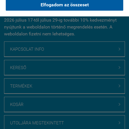
Kérdés küldése
Elfogadom az összeset
2026 július 17-től július 29-ig további 10% kedvezményt
nyújtunk a weboldalon történő megrendelés esetén. A
weboldalon fizetni nem lehetséges.
KAPCSOLAT INFO

KERESŐ

TERMÉKEK

KOSÁR

UTOLJÁRA MEGTEKINTETT
