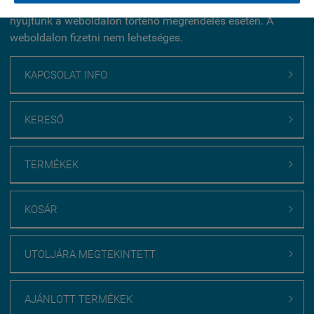
2026 július 17-től július 29-ig további 10% kedvezményt
nyújtunk a weboldalon történő megrendelés esetén. A
weboldalon fizetni nem lehetséges.
KAPCSOLAT INFO

KERESŐ

TERMÉKEK

KOSÁR

UTOLJÁRA MEGTEKINTETT

AJÁNLOTT TERMÉKEK
