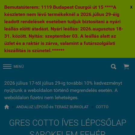
Bemutatóterem: 1119 Budapest Csurgói út 15 ****A
X
készleten nem lévő termékeknél a 2026.július 29-éig
leadott rendelések esetében tudjuk biztosítani a nyári
leállás előtti átadást. Nyári leállás: 2026.augusztus 18-
31. között. Nyitás: szeptember 03. A leállás alatt az
üzlet és a raktár is zárva, valamint a futárszolgálati
kiszállítás is szünetel.******


MENÜ
2026 július 17-től július 29-ig további 10% kedvezményt
nyújtunk a weboldalon történő megrendelés esetén. A
weboldalon fizetni nem lehetséges.

»
ANDALUZ LÉPCSŐ és TERASZ BURKOLAT
»
COTTO
GRES COTTO ÍVES LÉPCSŐLAP
SAROKELEM FEHÉR