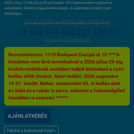
2026 július 17-től július 29-ig további 10% kedvezményt nyújtunk a
weboldalon történő megrendelés esetén. A weboldalon fizetni nem
lehetséges.
31 630 Ft + ÁFA (40 170 Ft)
24 906 Ft + ÁFA (31 630 Ft)
(31 630 Ft / KISZERELÉS)
Bemutatóterem: 1119 Budapest Csurgói út 15 ****A
készleten nem lévő termékeknél a 2026.július 29-éig
leadott rendelések esetében tudjuk biztosítani a nyári
leállás előtti átadást. Nyári leállás: 2026.augusztus
18-31. között. Nyitás: szeptember 03. A leállás alatt
az üzlet és a raktár is zárva, valamint a futárszolgálati
kiszállítás is szünetel.******
AJÁNLATKÉRÉS
Felvitel a kedvencek közé »