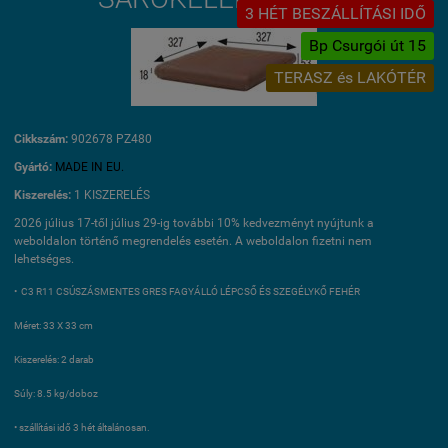
3 HÉT BESZÁLLÍTÁSI IDŐ
Bp Csurgói út 15
TERASZ és LAKÓTÉR
Cikkszám:
902678 PZ480
Gyártó:
MADE IN EU.
Kiszerelés:
1 KISZERELÉS
2026 július 17-től július 29-ig további 10% kedvezményt nyújtunk a
weboldalon történő megrendelés esetén. A weboldalon fizetni nem
lehetséges.
• C3 R11 CSÚSZÁSMENTES GRES FAGYÁLLÓ LÉPCSŐ ÉS SZEGÉLYKŐ FEHÉR
Méret: 33 X 33 cm
Kiszerelés: 2 darab
Súly: 8.5 kg/doboz
• szállítási idő 3 hét általánosan.