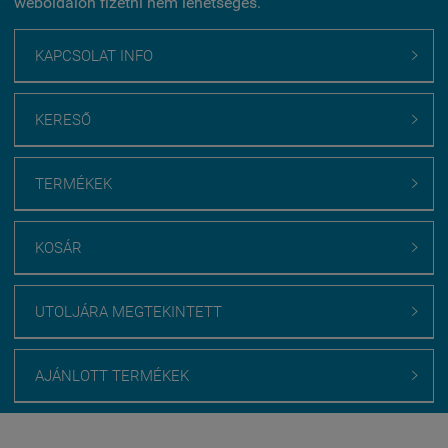
weboldalon fizetni nem lehetséges.
KAPCSOLAT INFO

KERESŐ

TERMÉKEK

KOSÁR

UTOLJÁRA MEGTEKINTETT

AJÁNLOTT TERMÉKEK

Webáruház értékelés