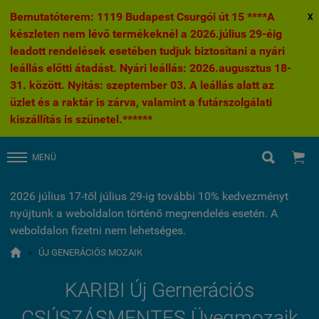
Bemutatóterem: 1119 Budapest Csurgói út 15 ****A
X
készleten nem lévő termékeknél a 2026.július 29-éig
leadott rendelések esetében tudjuk biztosítani a nyári
leállás előtti átadást. Nyári leállás: 2026.augusztus 18-
31. között. Nyitás: szeptember 03. A leállás alatt az
üzlet és a raktár is zárva, valamint a futárszolgálati
kiszállítás is szünetel.******


MENÜ
2026 július 17-től július 29-ig további 10% kedvezményt
nyújtunk a weboldalon történő megrendelés esetén. A
weboldalon fizetni nem lehetséges.

»
ÚJ GENERÁCIÓS MOZAIK
KARIBI Új Gernerációs
CSÚSZÁSMENTES Üvegmozaik