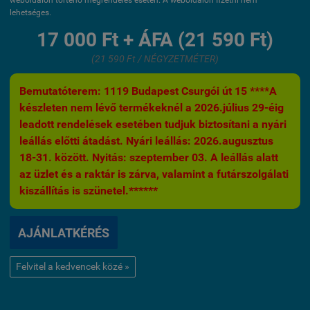
weboldalon történő megrendelés esetén. A weboldalon fizetni nem
lehetséges.
17 000 Ft + ÁFA (21 590 Ft)
(21 590 Ft / NÉGYZETMÉTER)
Bemutatóterem: 1119 Budapest Csurgói út 15 ****A
készleten nem lévő termékeknél a 2026.július 29-éig
leadott rendelések esetében tudjuk biztosítani a nyári
leállás előtti átadást. Nyári leállás: 2026.augusztus
18-31. között. Nyitás: szeptember 03. A leállás alatt
az üzlet és a raktár is zárva, valamint a futárszolgálati
kiszállítás is szünetel.******
AJÁNLATKÉRÉS
Felvitel a kedvencek közé »