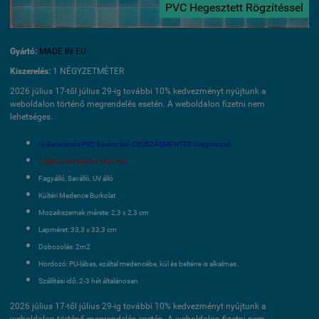
PVC Hegesztett Rögzítéssel
Gyártó:
MADE IN EU.
Kiszerelés:
1 NÉGYZETMÉTER
2026 július 17-től július 29-ig további 10% kedvezményt nyújtunk a
weboldalon történő megrendelés esetén. A weboldalon fizetni nem
lehetséges.
Új Generációs PVC kasírozású CSÚSZÁSMENTES üvegmozaik
CSÚSZÁSMENTES MOZAIK
Fagyálló, Saválló, UV álló
Kültéri Medence Burkolat
Mozaikszemek mérete: 2,3 x 2,3 cm
Lapméret: 33,3 x 33,3 cm
Dobozolás: 2m2
Hordozó: PU-lábas, ezáltal medencébe, kül és beltérre is alkalmas.
Szállítási idő: 2-3 hét általánosan
2026 július 17-től július 29-ig további 10% kedvezményt nyújtunk a