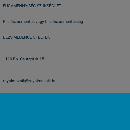
FUGAMENNYISÉG SZÜKSÉGLET
R csúszásmentes vagy C csúszásmentesség
BÉZS MEDENCE ÖTLETEK
Üzlet & Raktár:
1119 Bp. Csurgói út 15
email:
royalmozaik@royalmozaik.hu
projekteknek:
projekt@royalmozaik.hu
medenceburkolatok.hu -
Royalmozaik Pool & Home Kft
-
ÁSZF
-
Adatkezelési
tájékoztató