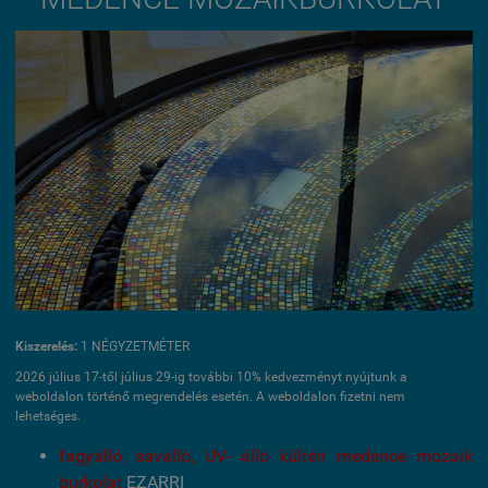
Kiszerelés:
1 NÉGYZETMÉTER
2026 július 17-től július 29-ig további 10% kedvezményt nyújtunk a
weboldalon történő megrendelés esetén. A weboldalon fizetni nem
lehetséges.
fagyálló, saválló, UV- álló kültéri medence mozaik
burkolat
EZARRI