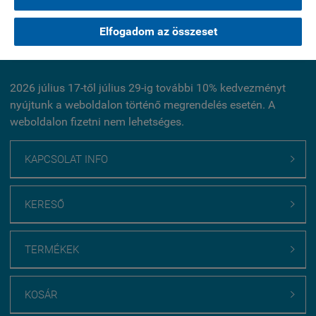
Elfogadom az összeset
Kérdés küldése
2026 július 17-től július 29-ig további 10% kedvezményt
nyújtunk a weboldalon történő megrendelés esetén. A
weboldalon fizetni nem lehetséges.
KAPCSOLAT INFO

KERESŐ

TERMÉKEK

KOSÁR
