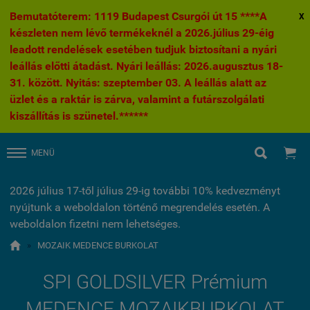
Bemutatóterem: 1119 Budapest Csurgói út 15 ****A
X
készleten nem lévő termékeknél a 2026.július 29-éig
leadott rendelések esetében tudjuk biztosítani a nyári
leállás előtti átadást. Nyári leállás: 2026.augusztus 18-
31. között. Nyitás: szeptember 03. A leállás alatt az
üzlet és a raktár is zárva, valamint a futárszolgálati
kiszállítás is szünetel.******


MENÜ
2026 július 17-től július 29-ig további 10% kedvezményt
nyújtunk a weboldalon történő megrendelés esetén. A
weboldalon fizetni nem lehetséges.

»
MOZAIK MEDENCE BURKOLAT
SPI GOLDSILVER Prémium
MEDENCE MOZAIKBURKOLAT