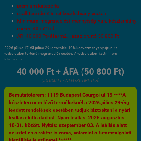
prémium kategória
szállítási idő 3-5 hét készlethiány esetén
Minimum megrendelési mennyiség van,
készlethiány
esetén
40 m2-től
ÁR: 40.000 Ft+áfa/m2, azaz bruttó 50.800 Ft
2026 július 17-től július 29-ig további 10% kedvezményt nyújtunk a
weboldalon történő megrendelés esetén. A weboldalon fizetni nem
lehetséges.
40 000 Ft + ÁFA (50 800 Ft)
(50 800 Ft / NÉGYZETMÉTER)
Bemutatóterem: 1119 Budapest Csurgói út 15 ****A
készleten nem lévő termékeknél a 2026.július 29-éig
leadott rendelések esetében tudjuk biztosítani a nyári
leállás előtti átadást. Nyári leállás: 2026.augusztus
18-31. között. Nyitás: szeptember 03. A leállás alatt
az üzlet és a raktár is zárva, valamint a futárszolgálati
kiszállítás is szünetel.******