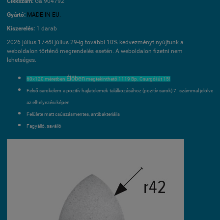
Cikkszám:
Ga.904792
Gyártó:
MADE IN EU.
Kiszerelés:
1 darab
2026 július 17-től július 29-ig további 10% kedvezményt nyújtunk a
weboldalon történő megrendelés esetén. A weboldalon fizetni nem
lehetséges.
Élőben
60x120 méretben
megtekinthető 1119 Bp. Csurgói út 15!
Felső sarokelem a pozitív hajlatelemek találkozásához (pozitív sarok) 7. számmal jelölve
az elhelyezési képen
Felülete matt csúszásmentes, antibakteriális
Fagyálló, saválló