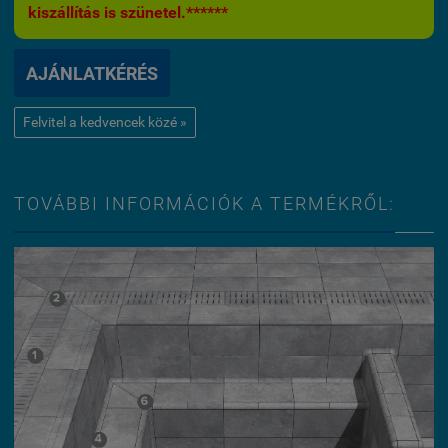
kiszállítás is szünetel.******
AJÁNLATKÉRÉS
Felvitel a kedvencek közé »
TOVÁBBI INFORMÁCIÓK A TERMÉKRŐL: