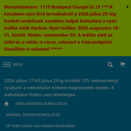
Bemutatóterem: 1119 Budapest Csurgói út 15 ****A
X
készleten nem lévő termékeknél a 2026.július 29-éig
leadott rendelések esetében tudjuk biztosítani a nyári
leállás előtti átadást. Nyári leállás: 2026.augusztus 18-
31. között. Nyitás: szeptember 03. A leállás alatt az
üzlet és a raktár is zárva, valamint a futárszolgálati
kiszállítás is szünetel.******


MENÜ
2026 július 17-től július 29-ig további 10% kedvezményt
nyújtunk a weboldalon történő megrendelés esetén. A
weboldalon fizetni nem lehetséges.

»
GRES MEDENCE BURKOLATOK
»
MINIMAL DESIGN BURKOLATOK
»
UP Sötét Szürke Gres Medenceburkolatok