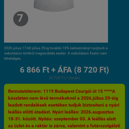
2026 július 17-től július 29-ig további 10% kedvezményt nyújtunk a
weboldalon történő megrendelés esetén. A weboldalon fizetni nem
lehetséges.
6 866 Ft + ÁFA (8 720 Ft)
(8 720 Ft / darab)
Bemutatóterem: 1119 Budapest Csurgói út 15 ****A
készleten nem lévő termékeknél a 2026.július 29-éig
leadott rendelések esetében tudjuk biztosítani a nyári
leállás előtti átadást. Nyári leállás: 2026.augusztus
18-31. között. Nyitás: szeptember 03. A leállás alatt
az üzlet és a raktár is zárva, valamint a futárszolgálati