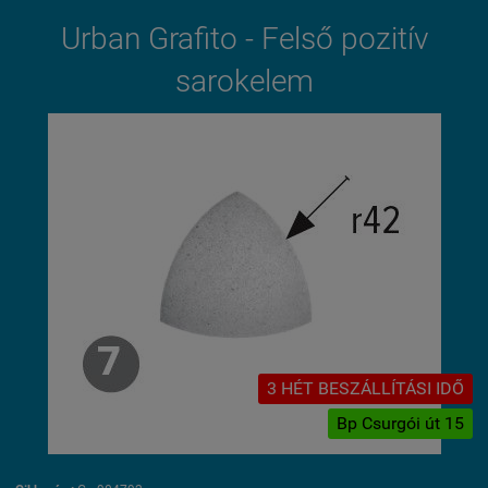
Urban Grafito - Felső pozitív
sarokelem
3 HÉT BESZÁLLÍTÁSI IDŐ
Bp Csurgói út 15