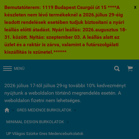
Bemutatóterem: 1119 Budapest Csurgói út 15 ****A
X
készleten nem lévő termékeknél a 2026.július 29-éig
leadott rendelések esetében tudjuk biztosítani a nyári
leállás előtti átadást. Nyári leállás: 2026.augusztus 18-
31. között. Nyitás: szeptember 03. A leállás alatt az
üzlet és a raktár is zárva, valamint a futárszolgálati
kiszállítás is szünetel.******


MENÜ
2026 július 17-től július 29-ig további 10% kedvezményt
nyújtunk a weboldalon történő megrendelés esetén. A
weboldalon fizetni nem lehetséges.

»
GRES MEDENCE BURKOLATOK
»
MINIMAL DESIGN BURKOLATOK
»
UP Világos Szürke Gres Medenceburkolatok