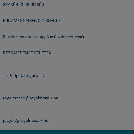
SZAKÉRTŐI SEGÍTSÉG
FUGAMENNYISÉG SZÜKSÉGLET
R csúszásmentes vagy C csúszásmentesség
BÉZS MEDENCE ÖTLETEK
Üzlet & Raktár:
1119 Bp. Csurgói út 15
email:
royalmozaik@royalmozaik.hu
projekteknek:
projekt@royalmozaik.hu