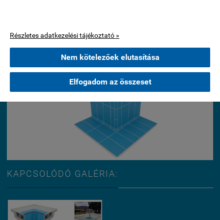
működéséhez szükséges cookie-kat. Statisztikai, marketing célú
vagy személyre szabással kapcsolatos cookie-kat csak az Ön
hozzájárulása után használunk.
Részletes adatkezelési tájékoztató »
Nem kötelezőek elutasítása
Elfogadom az összeset
KAPCSOLÓDÓ GALÉRIA: