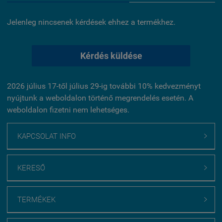
Jelenleg nincsenek kérdések ehhez a termékhez.
Kérdés küldése
2026 július 17-től július 29-ig további 10% kedvezményt
nyújtunk a weboldalon történő megrendelés esetén. A
weboldalon fizetni nem lehetséges.
KAPCSOLAT INFO

KERESŐ

TERMÉKEK
