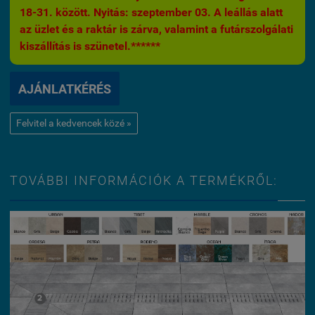
18-31. között. Nyitás: szeptember 03. A leállás alatt
az üzlet és a raktár is zárva, valamint a futárszolgálati
kiszállítás is szünetel.******
AJÁNLATKÉRÉS
Felvitel a kedvencek közé »
TOVÁBBI INFORMÁCIÓK A TERMÉKRŐL: