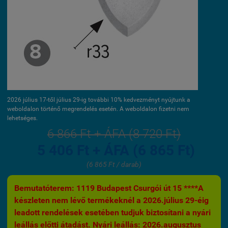
2026 július 17-től július 29-ig további 10% kedvezményt nyújtunk a
weboldalon történő megrendelés esetén. A weboldalon fizetni nem
lehetséges.
6 866 Ft + ÁFA (8 720 Ft)
5 406 Ft + ÁFA (6 865 Ft)
(6 865 Ft / darab)
Bemutatóterem: 1119 Budapest Csurgói út 15 ****A
készleten nem lévő termékeknél a 2026.július 29-éig
leadott rendelések esetében tudjuk biztosítani a nyári
leállás előtti átadást. Nyári leállás: 2026.augusztus