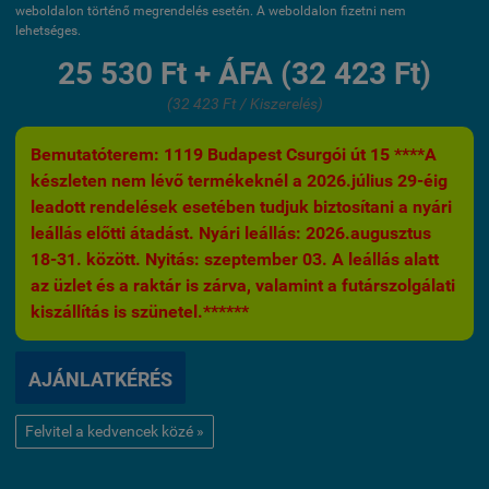
weboldalon történő megrendelés esetén. A weboldalon fizetni nem
lehetséges.
25 530 Ft + ÁFA (32 423 Ft)
(32 423 Ft / Kiszerelés)
Bemutatóterem: 1119 Budapest Csurgói út 15 ****A
készleten nem lévő termékeknél a 2026.július 29-éig
leadott rendelések esetében tudjuk biztosítani a nyári
leállás előtti átadást. Nyári leállás: 2026.augusztus
18-31. között. Nyitás: szeptember 03. A leállás alatt
az üzlet és a raktár is zárva, valamint a futárszolgálati
kiszállítás is szünetel.******
AJÁNLATKÉRÉS
Felvitel a kedvencek közé »