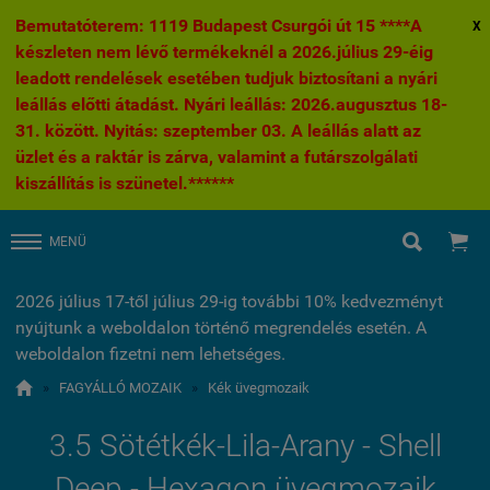
Bemutatóterem: 1119 Budapest Csurgói út 15 ****A
X
készleten nem lévő termékeknél a 2026.július 29-éig
leadott rendelések esetében tudjuk biztosítani a nyári
leállás előtti átadást. Nyári leállás: 2026.augusztus 18-
31. között. Nyitás: szeptember 03. A leállás alatt az
üzlet és a raktár is zárva, valamint a futárszolgálati
kiszállítás is szünetel.******


MENÜ
2026 július 17-től július 29-ig további 10% kedvezményt
nyújtunk a weboldalon történő megrendelés esetén. A
weboldalon fizetni nem lehetséges.

»
FAGYÁLLÓ MOZAIK
»
Kék üvegmozaik
3.5 Sötétkék-Lila-Arany - Shell
Deep - Hexagon üvegmozaik