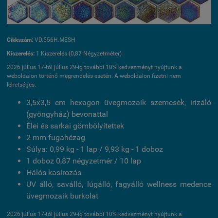
Cikkszám:
VD.556H.MESH
Kiszerelés:
1 Kiszerelés (0,87 Négyzetméter)
2026 július 17-től július 29-ig további 10% kedvezményt nyújtunk a
weboldalon történő megrendelés esetén. A weboldalon fizetni nem
lehetséges.
3,5x3,5 cm hexagon üvegmozaik szemcsék, irizáló
(gyöngyház) bevonattal
Élei és sarkai gömbölyítettek
2 mm fugahézag
Súlya: 0,99 kg - 1 lap / 9,93 kg - 1 doboz
1 doboz 0,87 négyzetmér / 10 lap
Hálós kasírozás
UV álló, saválló, lúgálló, fagyálló wellness medence
üvegmozaik burkolat
2026 július 17-től július 29-ig további 10% kedvezményt nyújtunk a