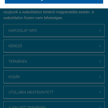
2026 július 17-től július 29-ig további 10% kedvezményt
nyújtunk a weboldalon történő megrendelés esetén. A
weboldalon fizetni nem lehetséges.
KAPCSOLAT INFO

KERESŐ

TERMÉKEK

KOSÁR

UTOLJÁRA MEGTEKINTETT

AJÁNLOTT TERMÉKEK
