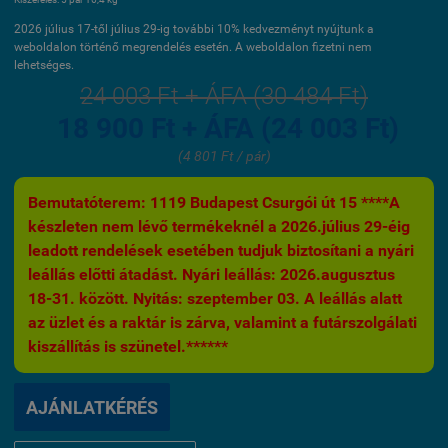
2026 július 17-től július 29-ig további 10% kedvezményt nyújtunk a
weboldalon történő megrendelés esetén. A weboldalon fizetni nem
lehetséges.
24 003 Ft + ÁFA (30 484 Ft)
18 900 Ft + ÁFA (24 003 Ft)
(4 801 Ft / pár)
Bemutatóterem: 1119 Budapest Csurgói út 15 ****A
készleten nem lévő termékeknél a 2026.július 29-éig
leadott rendelések esetében tudjuk biztosítani a nyári
leállás előtti átadást. Nyári leállás: 2026.augusztus
18-31. között. Nyitás: szeptember 03. A leállás alatt
az üzlet és a raktár is zárva, valamint a futárszolgálati
kiszállítás is szünetel.******
AJÁNLATKÉRÉS