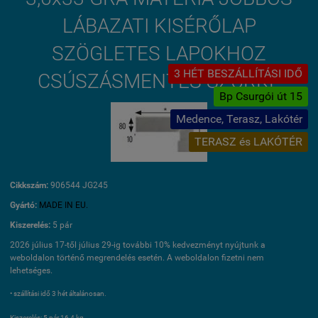
LÁBAZATI KISÉRŐLAP
SZÖGLETES LAPOKHOZ
3 HÉT BESZÁLLÍTÁSI IDŐ
CSÚSZÁSMENTES SZÜRKE
Bp Csurgói út 15
Medence, Terasz, Lakótér
TERASZ és LAKÓTÉR
Cikkszám:
906544 JG245
Gyártó:
MADE IN EU.
Kiszerelés:
5 pár
2026 július 17-től július 29-ig további 10% kedvezményt nyújtunk a
weboldalon történő megrendelés esetén. A weboldalon fizetni nem
lehetséges.
• szállítási idő 3 hét általánosan.
Kiszerelés: 5 pár 16,4 kg