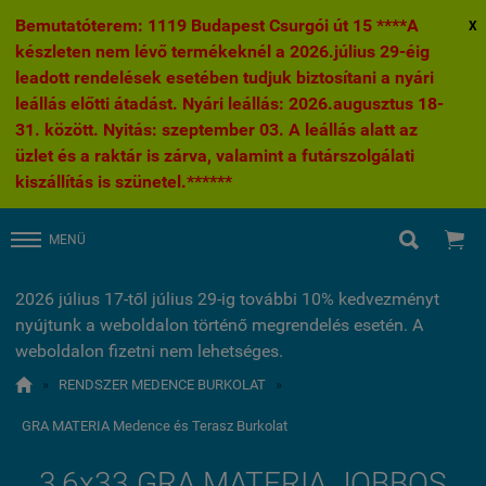
Bemutatóterem: 1119 Budapest Csurgói út 15 ****A
X
készleten nem lévő termékeknél a 2026.július 29-éig
leadott rendelések esetében tudjuk biztosítani a nyári
leállás előtti átadást. Nyári leállás: 2026.augusztus 18-
31. között. Nyitás: szeptember 03. A leállás alatt az
üzlet és a raktár is zárva, valamint a futárszolgálati
kiszállítás is szünetel.******


MENÜ
2026 július 17-től július 29-ig további 10% kedvezményt
nyújtunk a weboldalon történő megrendelés esetén. A
weboldalon fizetni nem lehetséges.

»
RENDSZER MEDENCE BURKOLAT
»
GRA MATERIA Medence és Terasz Burkolat
3,6x33 GRA MATERIA JOBBOS